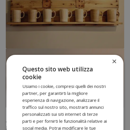
×
Questo sito web utilizza
cookie
Usiamo i cookie, compresi quelli dei nostri
partner, per garantirti la migliore
esperienza di navigazione, analizzare il
traffico sul nostro sito, mostrarti annunci
I pallet, come hai potuto vedere anche dalle
personalizzati sui siti internet di terze
altre foto idee, non si riciclano utilizzandoli
parti e per fornirti le funzionalità relative ai
social media. Potrai modificare le tue
solo nella loro interezza. Se sei brava con il fai