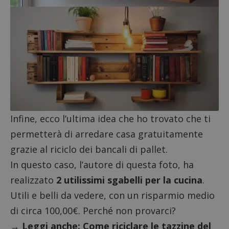
per l'an
intern
dall'o
del sito
__eoi
.dimmicosacerchi.it
5 mesi 4
Questo
settimane
viene u
per reg
l'impe
dell'ut
l'inter
con il 
contri
miglio
l'espe
dell'ut
analizz
Infine, ecco l’ultima idea che ho trovato che ti
prestaz
sito.
permetterà di arredare casa gratuitamente
grazie al riciclo dei bancali di pallet.
In questo caso, l’autore di questa foto, ha
realizzato
2 utilissimi sgabelli per la cucina
.
Utili e belli da vedere, con un risparmio medio
di circa 100,00€. Perché non provarci?
→ Leggi anche:
Come riciclare le tazzine del