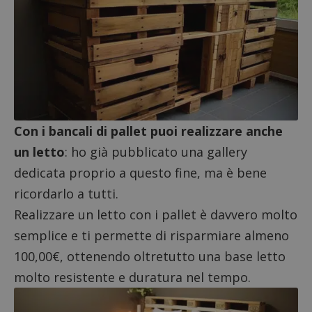
ApplicationGatewayAffinityCORS
diae.emailsp.com
S
Con i bancali di pallet puoi realizzare anche
un letto
: ho già pubblicato una gallery
dedicata proprio a questo fine, ma è bene
ricordarlo a tutti.
Realizzare un letto con i pallet è davvero molto
semplice e ti permette di risparmiare almeno
100,00€, ottenendo oltretutto una base letto
molto resistente e duratura nel tempo.
Google Privacy Policy