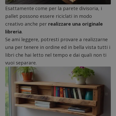
secondi
associa
Esattamente come per la parete divisoria, i
piatta
analisi
open s
pallet possono essere riciclati in modo
Piwik.
utilizz
creativo anche per
realizzare una originale
aiutare
proprie
libreria
.
siti We
monito
Se ami leggere, potresti provare a realizzarne
compo
dei vis
una per tenere in ordine ed in bella vista tutti i
misura
prestaz
libri che hai letto nel tempo e dai quali non ti
sito. È
di tipo
vuoi separare.
in cui i
_pk_se
seguit
breve s
numeri
lettere
ritiene
codice
riferi
il dom
imposta
cookie
FCCDCF
.dimmicosacerchi.it
1 anno
Questo
viene u