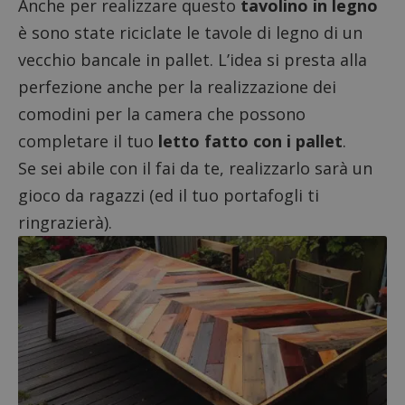
Anche per realizzare questo
tavolino in legno
_pk_id.1.938b
www.dimmicosacerchi.it
1 anno
Questo
Provider
/
Nome
Scadenza
Descrizione
cookie
è sono state riciclate le tavole di legno di un
Dominio
associa
piatta
test_cookie
14 minuti
Questo
vecchio bancale in pallet. L’idea si presta alla
Google LLC
analisi
57
cookie è
.doubleclick.net
open s
secondi
impostato
perfezione anche per la realizzazione dei
Piwik.
da
utilizz
DoubleClick
comodini per la camera che possono
aiutare
(che è di
proprie
proprietà di
completare il tuo
letto fatto con i pallet
.
siti We
Google) per
monito
determinare
compo
Se sei abile con il fai da te, realizzarlo sarà un
se il browser
dei vis
del
misura
gioco da ragazzi (ed il tuo portafogli ti
visitatore
prestaz
del sito web
sito. È
ringrazierà).
supporta i
di tipo
cookie.
in cui i
_pk_id 
da una
serie 
e lette
ritiene
codice
riferi
il dom
imposta
cookie
_pk_ses.1.938b
www.dimmicosacerchi.it
29 minuti
Questo
58
cookie