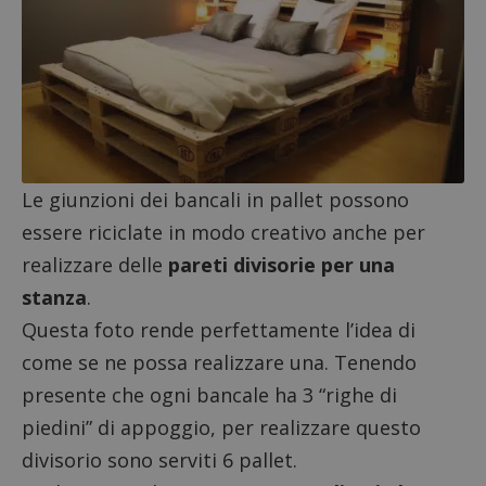
CookieScriptConsent
CookieScript
s
www.dimmicosacerchi.it
Le giunzioni dei bancali in pallet possono
essere riciclate in modo creativo anche per
realizzare delle
pareti divisorie per una
stanza
.
Questa foto rende perfettamente l’idea di
come se ne possa realizzare una. Tenendo
presente che ogni bancale ha 3 “righe di
piedini” di appoggio, per realizzare questo
divisorio sono serviti 6 pallet.
Nome
Provider
/
Dominio
Scadenza
Descri