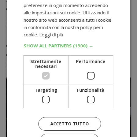
preferenze in ogni momento accedendo
da te, puoi rimuovere una ad una le tavole di
alle impostazioni sui cookie. Utilizzando il
legno e realizzare dei mobili splendidi e
nostro sito web acconsenti a tutti i cookie
naturali come quello di questa foto.
in conformità con la nostra policy per i
cookie.
Leggi di più
Il risparmio
per una creazione come questa
è
di oltre 600,00€
e potresti realizzarlo gratis
SHOW ALL PARTNERS
(1900) →
con soli 5/6 pallet. Ovviamente occorrerà avere
Strettamente
Performance
pazienza ed un pò di tempo, ma il risultato
necessari
lascerà tutti senza fiato.
Targeting
Funzionalità
ACCETTO TUTTO