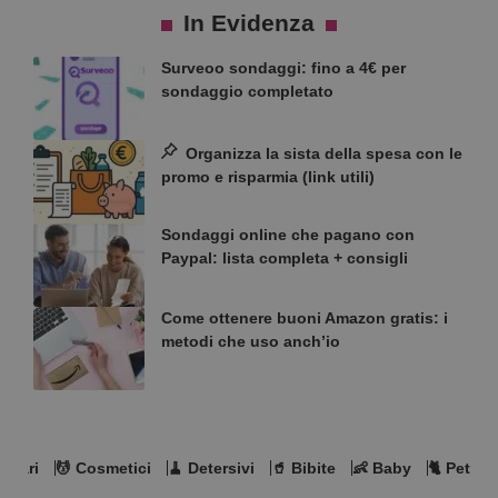
In Evidenza
Surveoo sondaggi: fino a 4€ per
sondaggio completato
Organizza la sista della spesa con le
promo e risparmia (link utili)
Sondaggi online che pagano con
Paypal: lista completa + consigli
Come ottenere buoni Amazon gratis: i
metodi che uso anch’io
entari
💆 Cosmetici
🧹 Detersivi
🥤 Bibite
👶 Baby
🐈 Pet
