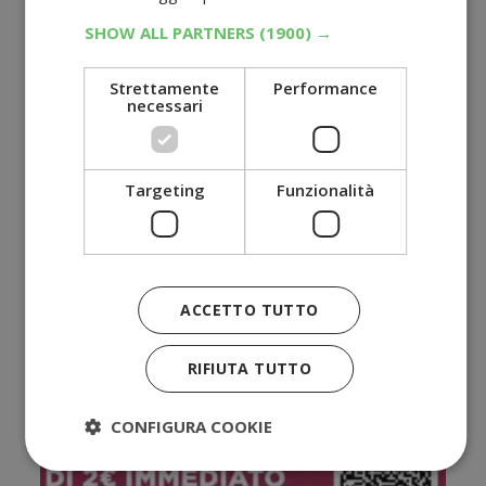
SHOW ALL PARTNERS
(1900) →
Strettamente
Performance
necessari
Targeting
Funzionalità
Cashback Pampers Estate 2026: 20 euro
di rimborso su pannolini mutandino e
ACCETTO TUTTO
costumini
RIFIUTA TUTTO
Buoni sconto
→ Tutti i buoni sconto
CONFIGURA COOKIE