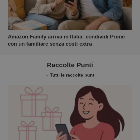
dell'ut
l'inter
con il 
contri
miglio
l'espe
dell'ut
analizz
Amazon Family arriva in Italia: condividi Prime
prestaz
sito.
con un familiare senza costi extra
Raccolte Punti
→ Tutti le raccolte punti