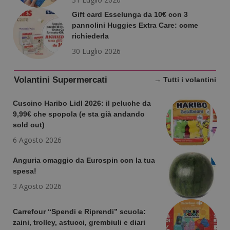
Gift card Esselunga da 10€ con 3
pannolini Huggies Extra Care: come
richiederla
30 Luglio 2026
Volantini Supermercati
→ Tutti i volantini
Cuscino Haribo Lidl 2026: il peluche da
9,99€ che spopola (e sta già andando
sold out)
6 Agosto 2026
Anguria omaggio da Eurospin con la tua
Nome
Provider
/
Dominio
Scadenza
Descri
spesa!
_pk_id.1.938b
www.dimmicosacerchi.it
1 anno
Questo
Provider
/
Nome
Scadenza
Descrizione
cookie
3 Agosto 2026
Dominio
associa
piatta
test_cookie
14 minuti
Questo
Google LLC
analis
57
cookie è
.doubleclick.net
Carrefour “Spendi e Riprendi” scuola:
open s
secondi
impostato
Piwik.
da
zaini, trolley, astucci, grembiuli e diari
utilizz
DoubleClick