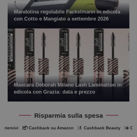
Mandolina regolabile Fackelmann in edicola
con Cotto e Mangiato a settembre 2026
Mascara Deborah Milano Lash Lamination in
edicola con Grazia: data e prezzo
Risparmia sulla spesa
detersivi
📦 Cashback su Amazon
💄 Cashback Beauty
☀️ Ca