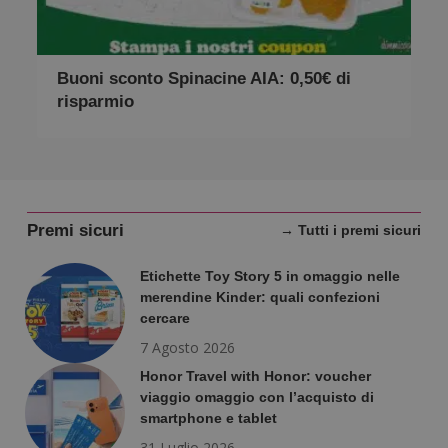
Buoni sconto Spinacine AIA: 0,50€ di
risparmio
Premi sicuri
→ Tutti i premi sicuri
Etichette Toy Story 5 in omaggio nelle
Google
Privacy Policy
merendine Kinder: quali confezioni
cercare
7 Agosto 2026
Honor Travel with Honor: voucher
viaggio omaggio con l’acquisto di
CookieScriptConsent
CookieScript
smartphone e tablet
s
www.dimmicosacerchi.it
31 Luglio 2026