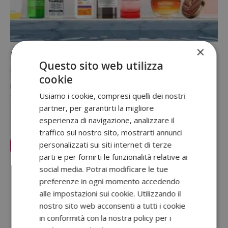
×
Diventa tester L’Oréal: candidati per
Questo sito web utilizza
ricevere gratis prodotti beauty
cookie
L'Oréal ha aperto una nuova selezione di tester per l'iniziativa
Usiamo i cookie, compresi quelli dei nostri
Test&Tell Multidiv Luglio 2026. Se verrai scelto, riceverai
partner, per garantirti la migliore
gratuitamente una…
esperienza di navigazione, analizzare il
16 Luglio 2026
traffico sul nostro sito, mostrarti annunci
personalizzati sui siti internet di terze
Leggi Articolo
parti e per fornirti le funzionalità relative ai
Sponsorizzato:
social media. Potrai modificare le tue
preferenze in ogni momento accedendo
alle impostazioni sui cookie. Utilizzando il
nostro sito web acconsenti a tutti i cookie
in conformità con la nostra policy per i