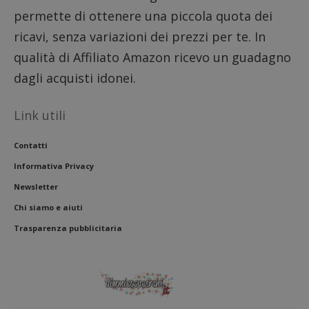
l'impe
dell'ut
permette di ottenere una piccola quota dei
l'inter
con il 
ricavi, senza variazioni dei prezzi per te. In
contri
miglio
qualità di Affiliato Amazon ricevo un guadagno
l'espe
dell'ut
dagli acquisti idonei.
analizz
prestaz
sito.
Link utili
Contatti
Informativa Privacy
Newsletter
Chi siamo e aiuti
Trasparenza pubblicitaria