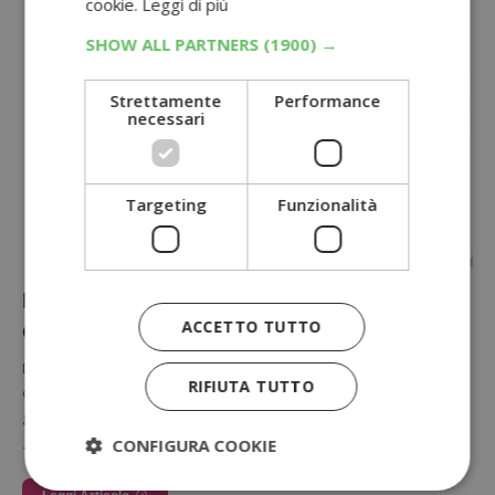
cookie.
Leggi di più
SHOW ALL PARTNERS
(1900) →
Strettamente
Performance
necessari
Targeting
Funzionalità
Diventa tester biberon Perfect 5 Chicco:
ACCETTO TUTTO
candidati gratis
Da oggi è attiva l'iniziativa ufficiale di CHICCO per diventare tester
RIFIUTA TUTTO
del biberon Perfect5. Scopriamo come candidarsi per ricevere
gratis…
CONFIGURA COOKIE
7 Luglio 2026