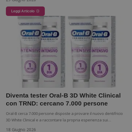
Leggi Articolo
Diventa tester Oral-B 3D White Clinical
Nome
Provider
/
Dominio
Scadenza
Descri
con TRND: cercano 7.000 persone
_pk_id.1.938b
www.dimmicosacerchi.it
1 anno
Questo
Provider
/
Nome
Scadenza
Descrizione
cookie
Dominio
associa
Oral-B cerca 7.000 persone disposte a provare il nuovo dentifricio
piatta
test_cookie
14 minuti
Questo
Google LLC
3D White Clinical e a raccontare la propria esperienza sui…
analisi
57
cookie è
.doubleclick.net
open s
secondi
impostato
Piwik.
18 Giugno 2026
da