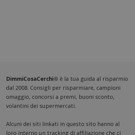
proprie
siti We
monito
compo
dei vis
misura
prestaz
sito. È
di tipo
in cui i
_pk_se
seguit
breve s
numeri
lettere
ritiene
codice
riferi
il dom
DimmiCosaCerchi®
è la tua guida al risparmio
imposta
cookie
dal 2008. Consigli per risparmiare, campioni
FCCDCF
.dimmicosacerchi.it
1 anno
Questo
omaggio, concorsi a premi, buoni sconto,
viene u
per l'an
volantini dei supermercati.
intern
dall'o
del sito
Alcuni dei siti linkati in questo sito hanno al
__eoi
.dimmicosacerchi.it
5 mesi 4
Questo
settimane
viene u
loro interno un tracking di affiliazione che ci
per reg