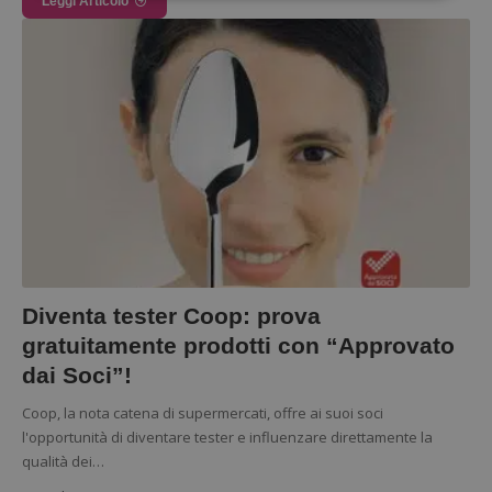
Leggi Articolo
Strettamente necessari
Performance
Targeting
Funzionalità
I cookie strettamente necessari consentono le
funzionalità principali del sito web come l'accesso
dell'utente e la gestione dell'account. Il sito web
non può essere utilizzato correttamente senza i
cookie strettamente necessari.
Nome
Provider
/
Dominio
S
_GRECAPTCHA
Google LLC
s
www.google.com
Diventa tester Coop: prova
gratuitamente prodotti con “Approvato
dai Soci”!
Coop, la nota catena di supermercati, offre ai suoi soci
l'opportunità di diventare tester e influenzare direttamente la
ApplicationGatewayAffinityCORS
diae.emailsp.com
S
qualità dei…