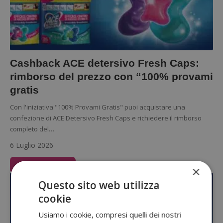
Cashback ACE detersivo Fresh Caps:
rimborso del prezzo con “100% provami
gratis
Con l'iniziativa "100% Provami Gratis" puoi acquistare una
confezione di ACE Detersivo Fresh Caps e richiedere il rimborso
completo del…
6 Luglio 2026
Leggi Articolo
×
Questo sito web utilizza
cookie
Usiamo i cookie, compresi quelli dei nostri