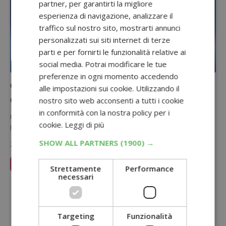
partner, per garantirti la migliore
esperienza di navigazione, analizzare il
traffico sul nostro sito, mostrarti annunci
personalizzati sui siti internet di terze
parti e per fornirti le funzionalità relative ai
social media. Potrai modificare le tue
preferenze in ogni momento accedendo
Cashback Kukident Ultimate: rimborso
alle impostazioni sui cookie. Utilizzando il
del 100% fino a 60 euro in farmacia
nostro sito web acconsenti a tutti i cookie
in conformità con la nostra policy per i
Kukident rimborsa il 100% del prezzo pagato per i prodotti della
cookie.
Leggi di più
linea Ultimate: con il cashback Kukident Ultimate puoi richiedere…
SHOW ALL PARTNERS
(1900) →
2 Luglio 2026
Leggi Articolo
Strettamente
Performance
necessari
Sponsorizzato:
Targeting
Funzionalità