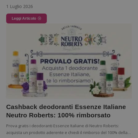
1 Luglio 2026
Leggi Articolo
Google Privacy Policy
CookieScriptConsent
CookieScript
s
www.dimmicosacerchi.it
Cashback deodoranti Essenze Italiane
Neutro Roberts: 100% rimborsato
Prova gratis i deodoranti Essenze Italiane di Neutro Roberts:
acquista un prodotto aderente e chiedi il rimborso del 100% della…