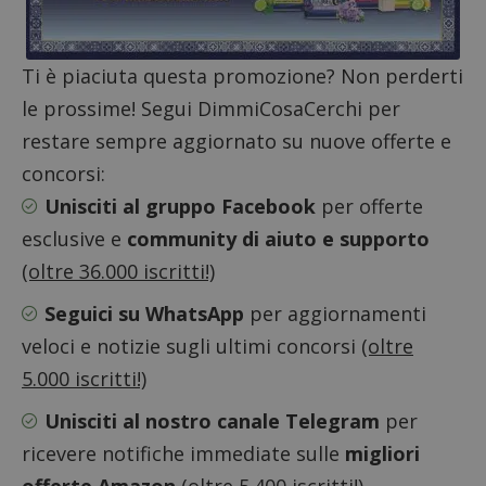
Ti è piaciuta questa promozione? Non perderti
CookieScriptConsent
CookieScript
s
www.dimmicosacerchi.it
le prossime! Segui DimmiCosaCerchi per
restare sempre aggiornato su nuove offerte e
concorsi:
Unisciti al gruppo Facebook
per offerte
esclusive e
community di aiuto e supporto
(oltre 36.000 iscritti!)
Seguici su WhatsApp
per aggiornamenti
veloci e notizie sugli ultimi concorsi
(oltre
5.000 iscritti!)
Unisciti al nostro canale Telegram
per
ricevere notifiche immediate sulle
migliori
Nome
Provider
/
Dominio
Scadenza
Descri