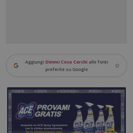
ApplicationGatewayAffinityCORS
diae.emailsp.com
S
Aggiungi
Dimmi Cosa Cerchi
alle fonti
preferite su Google
Google Privacy Policy