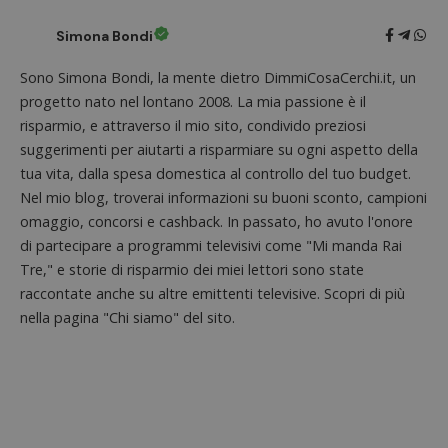
secondi
associa
piatta
analisi
Simona Bondi
open s
Piwik.
utilizz
Sono Simona Bondi, la mente dietro DimmiCosaCerchi.it, un
aiutare
proprie
progetto nato nel lontano 2008. La mia passione è il
siti We
risparmio, e attraverso il mio sito, condivido preziosi
monito
compo
suggerimenti per aiutarti a risparmiare su ogni aspetto della
dei vis
misura
tua vita, dalla spesa domestica al controllo del tuo budget.
prestaz
Nel mio blog, troverai informazioni su buoni sconto, campioni
sito. È
di tipo
omaggio, concorsi e cashback. In passato, ho avuto l'onore
in cui i
_pk_se
di partecipare a programmi televisivi come "Mi manda Rai
seguit
breve s
Tre," e storie di risparmio dei miei lettori sono state
numeri
raccontate anche su altre emittenti televisive. Scopri di più
lettere
ritiene
nella pagina "Chi siamo" del sito.
codice
riferi
il dom
imposta
cookie
FCCDCF
.dimmicosacerchi.it
1 anno
Questo
viene u
per l'an