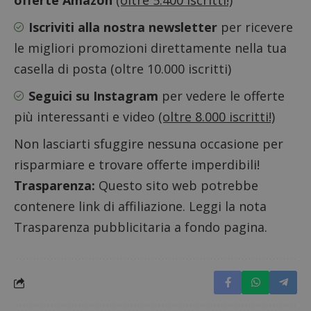
offerte Amazon
(oltre 5.400 iscritti!)
_pk_id.1.938b
www.dimmicosacerchi.it
1 anno
Questo
Provider
/
Nome
Scadenza
Descrizione
cookie
Dominio
associa
Iscriviti alla nostra newsletter
per ricevere
piatta
test_cookie
14 minuti
Questo
Google LLC
analisi
57
cookie è
.doubleclick.net
le migliori promozioni direttamente nella tua
open s
secondi
impostato
Piwik.
da
casella di posta (oltre 10.000 iscritti)
utilizz
DoubleClick
aiutare
(che è di
proprie
proprietà di
Seguici su Instagram
per vedere le offerte
siti We
Google) per
monito
determinare
più interessanti e video
(oltre 8.000 iscritti!)
compo
se il browser
dei vis
del
misura
visitatore
Non lasciarti sfuggire nessuna occasione per
prestaz
del sito web
sito. È
supporta i
risparmiare e trovare offerte imperdibili!
di tipo
cookie.
in cui i
Trasparenza:
Questo sito web potrebbe
_pk_id 
da una
contenere link di affiliazione. Leggi la nota
serie 
e lette
ritiene
Trasparenza pubblicitaria a fondo pagina.
codice
riferi
il dom
imposta
cookie
_pk_ses.1.938b
www.dimmicosacerchi.it
29 minuti
Questo
58
cookie