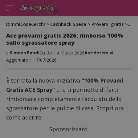
DimmiCosaCerchi
>
Cashback Spesa
>
Provami gratis
>
Ace
Ace provami gratis 2026: rimborso 100%
sullo sgrassatore spray
di
Simona Bondi
Scritto il 4 Marzo 2026
Ace
detersivi
Aggiornato il: 17/07/2026
È tornata la nuova iniziativa
“100% Provami
Gratis ACE Spray”
che ti permette di farti
rimborsare completamente l’acquisto dello
sgrassatore per le pulizie di casa. Scopri ora
come aderire!
Sponsorizzato: