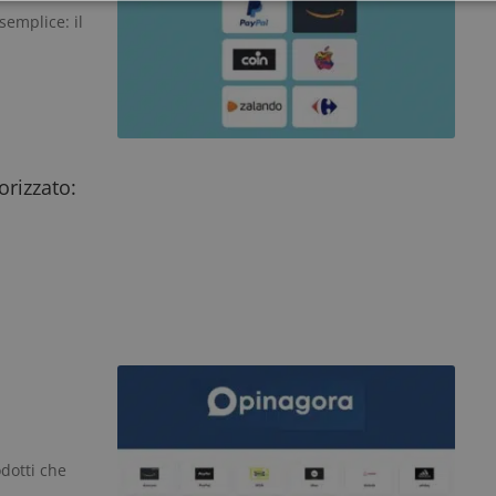
emplice: il
Strettamente necessari
Performance
Targeting
Funzionalità
 necessari consentono le funzionalità principali del sito web come l'accesso dell'utente
 web non può essere utilizzato correttamente senza i cookie strettamente necessari.
Provider
/
Dominio
Scadenza
Descrizione
5 mesi 3
Google reCAPTCHA imposta u
Google LLC
rizzato:
settimane
necessario (_GRECAPTCHA) q
www.google.com
eseguito allo scopo di fornire 
rischi.
yAffinityCORS
diae.emailsp.com
Sessione
Questo cookie viene utilizza
con il bilanciamento del carico
garantire che le richieste del 
indirizzate allo stesso server 
sessione di navigazione, mig
l'esperienza dell'utente prom
efficace delle risorse. In part
CORS (Cross-Origin Resource
la gestione delle richieste in 
nt
4
Questo cookie viene utilizzato
CookieScript
settimane
Cookie-Script.com per ricorda
www.dimmicosacerchi.it
2 giorni
consenso sui cookie dei visita
che il banner dei cookie di C
funzioni correttamente.
odotti che
Google Privacy Policy