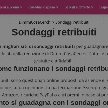
rsi a premi
Cashback spesa
Sconti e Offerte
Supe
DimmiCosaCerchi
>
Sondaggi retribuiti
Sondaggi retribuiti
ei
migliori siti di sondaggi retribuiti
per guadagnare 
rificati dalla redazione di DimmiCosaCerchi. Tutte le
gratuite e affidabili.
me funzionano i sondaggi retribu
ibuiti sono questionari online proposti da aziende e ist
no per la tua opinione. La partecipazione è sempre gra
 Amazon, ricariche PayPal o altri premi in base ai pu
to si guadagna con i sondaggi o