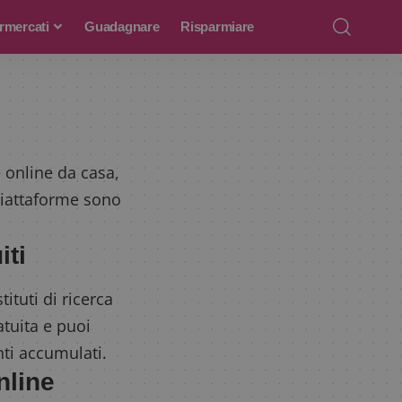
rmercati
Guadagnare
Risparmiare
online da casa,
 piattaforme sono
iti
ituti di ricerca
tuita e puoi
nti accumulati.
nline