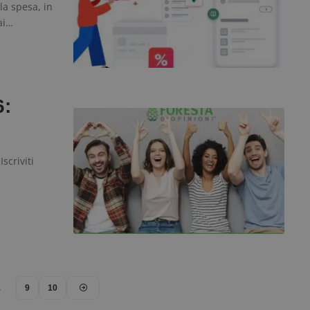
la spesa, in
ai…
6:
scriviti
…
9
10