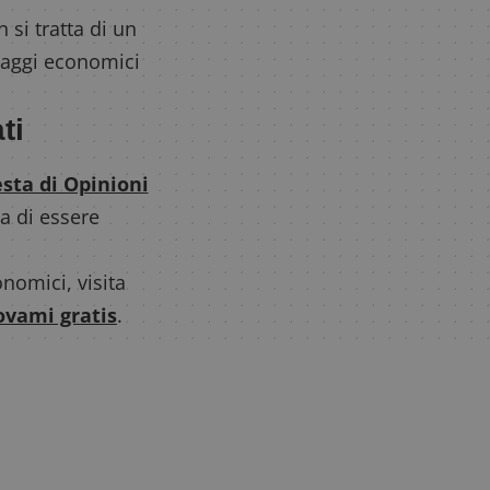
 si tratta di un
taggi economici
ti
sta di Opinioni
a di essere
nomici, visita
ovami gratis
.