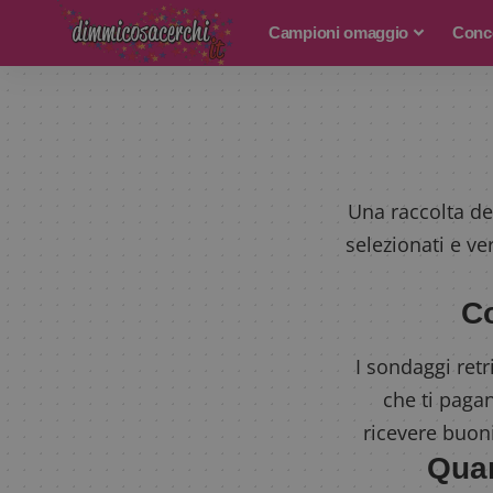
Campioni omaggio
Conco
Una raccolta d
selezionati e ve
Co
I sondaggi retr
che ti paga
ricevere buoni
Quan