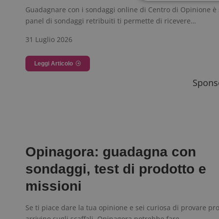
Guadagnare con i sondaggi online di Centro di Opinione è s
panel di sondaggi retribuiti ti permette di ricevere…
I cookie strettamente
31 Luglio 2026
dell'account. Il sito
Nome
Leggi Articolo
_GRECAPTCHA
Sponso
ApplicationGatewa
Opinagora: guadagna con
sondaggi, test di prodotto e
CookieScriptConse
missioni
Se ti piace dare la tua opinione e sei curiosa di provare pr
arrivino sugli scaffali, Opinagora potrebbe fare…