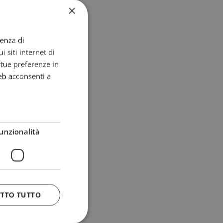
×
ienza di
i siti internet di
e tue preferenze in
eb acconsenti a
unzionalità
ETTO TUTTO