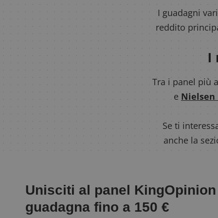
I guadagni vari
reddito princi
I
Tra i panel più 
e
Nielsen
Se ti interes
anche la sez
Unisciti al panel KingOpinion
guadagna fino a 150 €