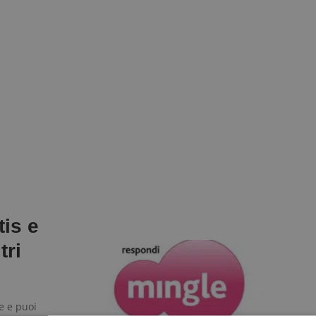
tis e
tri
e e puoi