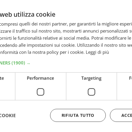
tis.…
web utilizza cookie
ompresi quelli dei nostri partner, per garantirti la migliore esper
zzare il traffico sul nostro sito, mostrarti annunci personalizzati su
on le
fornirti le funzionalità relative ai social media. Potrai modificare l
dendo alle impostazioni sui cookie. Utilizzando il nostro sito w
iche
conformità con la nostra policy per i cookie.
Leggi di più
TNERS
(1900) →
 scopri
te
Performance
Targeting
F
a con
COOKIE
RIFIUTA TUTTO
ACC
e