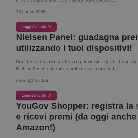
28 Luglio 2026
Nome
P
Prov
Nome
_pk_id.1.938b
w
Domi
Leggi Articolo
test_cookie
Goog
Nielsen Panel: guadagna pre
.doub
utilizzando i tuoi dispositivi!
_pk_ses.1.938b
w
Uno dei metodi che preferisco per ricevere gratis buoni A
Nielsen Panel: non faccio nulla e ricevo buoni da…
26 Giugno 2026
FCCDCF
.
Leggi Articolo
YouGov Shopper: registra la
__eoi
.
e ricevi premi (da oggi anche
Amazon!)