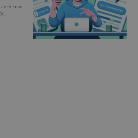
a anche con
CCA…