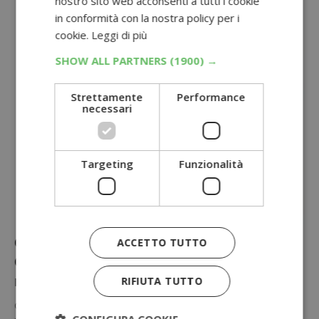
nostro sito web acconsenti a tutti i cookie
in conformità con la nostra policy per i
cookie.
Leggi di più
SHOW ALL PARTNERS
(1900) →
Strettamente
Performance
necessari
Targeting
Funzionalità
Campione omaggio CeraVe Gel
ACCETTO TUTTO
Controllo Imperfezioni AHA e BHA:
richiedilo gratis
RIFIUTA TUTTO
CeraVe offre un campioncino gratuito del suo Gel Controllo