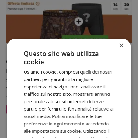
×
Questo sito web utilizza
cookie
On That Ass: 1+1 Boxer gratis (solo per
poco)
Usiamo i cookie, compresi quelli dei nostri
partner, per garantirti la migliore
Solo fino al 2 agosto 2026, On That Ass ti regala 2 boxer in omaggio
esperienza di navigazione, analizzare il
con l'iscrizione dell'abbonamento. Prova senza…
traffico sul nostro sito, mostrarti annunci
1 Agosto 2026
personalizzati sui siti internet di terze
parti e per fornirti le funzionalità relative ai
Leggi Articolo
social media. Potrai modificare le tue
Sponsorizzato:
preferenze in ogni momento accedendo
alle impostazioni sui cookie. Utilizzando il