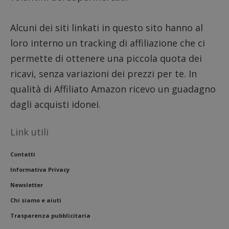
__eoi
.dimmicosacerchi.it
5 mesi 4
Questo
settimane
viene u
per reg
l'impe
Alcuni dei siti linkati in questo sito hanno al
dell'ut
l'inter
loro interno un tracking di affiliazione che ci
con il 
contri
permette di ottenere una piccola quota dei
miglio
l'espe
ricavi, senza variazioni dei prezzi per te. In
dell'ut
analizz
qualità di Affiliato Amazon ricevo un guadagno
prestaz
sito.
dagli acquisti idonei.
Link utili
Contatti
Informativa Privacy
Newsletter
Chi siamo e aiuti
Trasparenza pubblicitaria