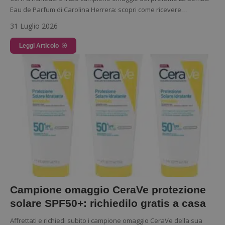
ApplicationGatewayAffinityCORS
diae.emailsp.com
S
Eau de Parfum di Carolina Herrera: scopri come ricevere…
31 Luglio 2026
Leggi Articolo
Google Privacy Policy
Campione omaggio CeraVe protezione
solare SPF50+: richiedilo gratis a casa
Affrettati e richiedi subito i campione omaggio CeraVe della sua