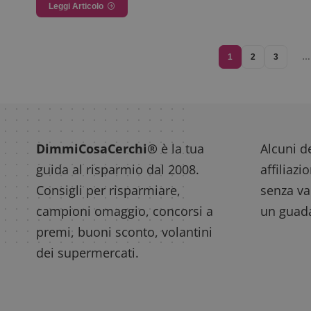
Leggi Articolo
1
2
3
…
DimmiCosaCerchi®
è la tua
Alcuni de
guida al risparmio dal 2008.
affiliazi
Consigli per risparmiare,
senza var
campioni omaggio, concorsi a
un guada
premi, buoni sconto, volantini
dei supermercati.