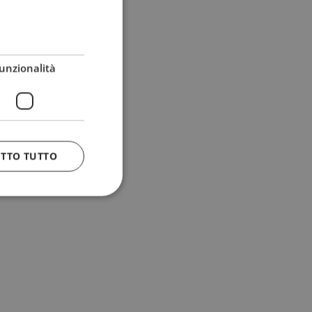
unzionalità
ETTO TUTTO
 e la gestione
n cookie
uando viene