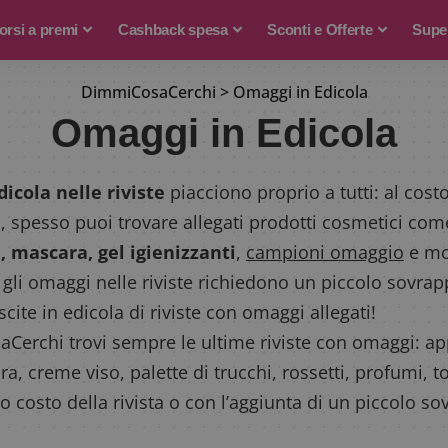
rsi a premi
Cashback spesa
Sconti e Offerte
Supe
DimmiCosaCerchi
>
Omaggi in Edicola
Omaggi in Edicola
icola nelle riviste
piacciono proprio a tutti: al cost
ta, spesso puoi trovare allegati prodotti cosmetici co
, mascara, gel igienizzanti
,
campioni omaggio
e mol
 gli omaggi nelle riviste richiedono un piccolo sovrap
scite in edicola di riviste con omaggi allegati!
erchi trovi sempre le ultime riviste con omaggi: ap
a, creme viso, palette di trucchi, rossetti, profumi, t
lo costo della rivista o con l’aggiunta di un piccolo s