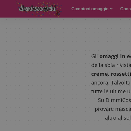
Campioni omaggio
Conco
Gli
omaggi in ed
della sola rivis
creme, rossetti
ancora. Talvolta
tutte le ultime u
Su DimmiCosaC
provare mascar
altro al so