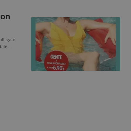
con
allegato
ibile…