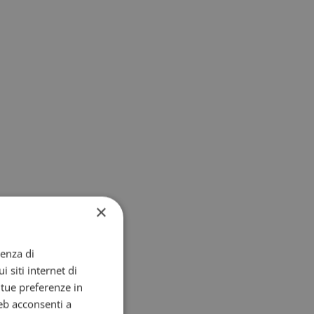
×
ienza di
i siti internet di
e tue preferenze in
eb acconsenti a