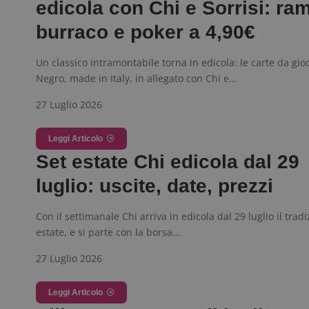
edicola con Chi e Sorrisi: ra
burraco e poker a 4,90€
ApplicationGatewa
Un classico intramontabile torna in edicola: le carte da gio
Negro, made in Italy, in allegato con Chi e…
27 Luglio 2026
CookieScriptConse
Leggi Articolo
Set estate Chi edicola dal 29
luglio: uscite, date, prezzi
Con il settimanale Chi arriva in edicola dal 29 luglio il tradi
Nome
P
estate, e si parte con la borsa…
Prov
Nome
_pk_id.1.938b
w
Domi
27 Luglio 2026
test_cookie
Goog
.doub
Leggi Articolo