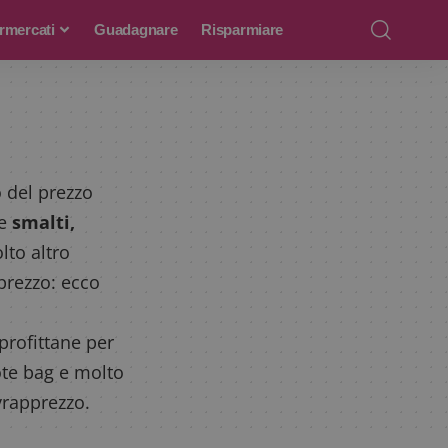
rmercati
Guadagnare
Risparmiare
o del prezzo
me
smalti,
to altro
prezzo: ecco
profittane per
ote bag e molto
ovrapprezzo.