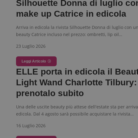
Silhouette Donna di luglio co
_pk_ses.1.938b
w
make up Catrice in edicola
Arriva in edicola la rivista Silhouette Donna di luglio con u
beauty Catrice incluso nel prezzo: ombretti, lip oil…
FCCDCF
.
23 Luglio 2026
__eoi
.
Leggi Articolo
ELLE porta in edicola il Beau
Light Wand Charlotte Tilbury:
prenotalo subito
Una delle uscite beauty più attese dell'estate sta per arriva
edicola. Dal 4 agosto sarà possibile acquistare la rivista…
16 Luglio 2026