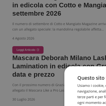
in edicola con Cotto e Mangia
settembre 2026
Il numero di settembre di Cotto e Mangiato Magazine arriva
con un allegato speciale: la mandolina regolabile affetta…
4 Agosto 2026
Leggi Articolo
Mascara Deborah Milano Las
Lamination in edicola con Gr
data e prezzo
Questo sito 
Con il prossimo numero di Grazia, in edicola dal 15 agosto, 
Usiamo i cookie, c
allegato il Mascara Like a Pro Lash…
navigazione, anali
terze parti e per 
30 Luglio 2026
ogni momento acce