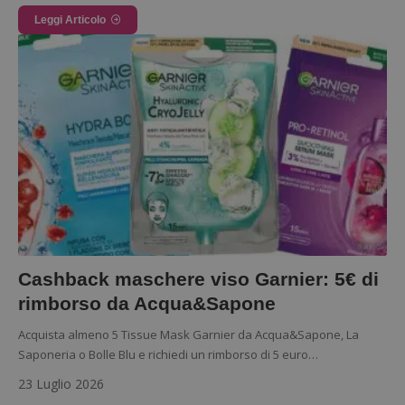
Leggi Articolo
Cashback maschere viso Garnier: 5€ di
Nome
Provider
/
Dominio
Scadenza
Descri
rimborso da Acqua&Sapone
_pk_id.1.938b
www.dimmicosacerchi.it
1 anno
Questo
Provider
/
Nome
Scadenza
Descrizione
cookie
Dominio
Acquista almeno 5 Tissue Mask Garnier da Acqua&Sapone, La
associa
piatta
Saponeria o Bolle Blu e richiedi un rimborso di 5 euro…
test_cookie
14 minuti
Questo
Google LLC
analisi
57
cookie è
.doubleclick.net
open s
secondi
impostato
23 Luglio 2026
Piwik.
da
utilizz
DoubleClick