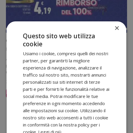
×
Questo sito web utilizza
Cashback Scottonelle Conad 2026:
cookie
rimborso del 50% della spesa
Usiamo i cookie, compresi quelli dei nostri
Arriva il un nuovo cashback sulla carta igienica Scottonelle nei
partner, per garantirti la migliore
punti vendita Conad aderenti: acquistando due confezioni puoi
esperienza di navigazione, analizzare il
richiedere il…
traffico sul nostro sito, mostrarti annunci
31 Luglio 2026
personalizzati sui siti internet di terze
parti e per fornirti le funzionalità relative ai
Leggi Articolo
social media. Potrai modificare le tue
preferenze in ogni momento accedendo
Sponsorizzato:
alle impostazioni sui cookie. Utilizzando il
nostro sito web acconsenti a tutti i cookie
in conformità con la nostra policy per i
cookie.
Leggi di più