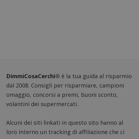
siti We
monito
compo
dei vis
misura
prestaz
sito. È
di tipo
in cui i
_pk_se
seguit
breve s
numeri
lettere
ritiene
codice
riferi
DimmiCosaCerchi®
è la tua guida al risparmio
il dom
imposta
dal 2008. Consigli per risparmiare, campioni
cookie
omaggio, concorsi a premi, buoni sconto,
FCCDCF
.dimmicosacerchi.it
1 anno
Questo
viene u
volantini dei supermercati.
per l'an
intern
dall'o
del sito
Alcuni dei siti linkati in questo sito hanno al
__eoi
.dimmicosacerchi.it
5 mesi 4
Questo
settimane
viene u
loro interno un tracking di affiliazione che ci
per reg
l'impe