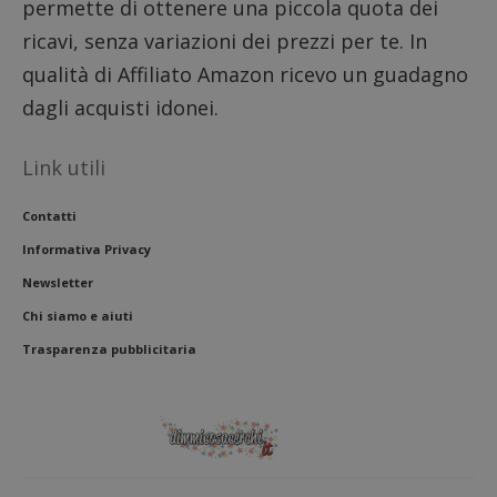
permette di ottenere una piccola quota dei
dell'ut
l'inter
ricavi, senza variazioni dei prezzi per te. In
con il 
contri
qualità di Affiliato Amazon ricevo un guadagno
miglio
l'espe
dagli acquisti idonei.
dell'ut
analizz
prestaz
sito.
Link utili
Contatti
Informativa Privacy
Newsletter
Chi siamo e aiuti
Trasparenza pubblicitaria