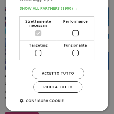
SHOW ALL PARTNERS
(1900) →
Strettamente
Performance
necessari
Targeting
Funzionalità
ACCETTO TUTTO
Cashback Viakal: rimborso fino a 10€
sull’anticalcare P&G
RIFIUTA TUTTO
Con il nuovo cashback Viakal puoi avere un rimborso fino a 10€
sull'acquisto dei prodotti Viakal partecipanti. Bastano pochi click…
CONFIGURA COOKIE
27 Luglio 2026