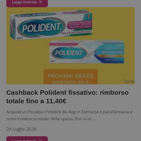
Leggi Articolo
Strettamente necessari
Performance
Targeting
Funzionalità
I cookie strettamente necessari consentono le
funzionalità principali del sito web come l'accesso
dell'utente e la gestione dell'account. Il sito web
non può essere utilizzato correttamente senza i
cookie strettamente necessari.
Nome
Provider
/
Dominio
S
_GRECAPTCHA
Google LLC
s
www.google.com
Cashback Polident fissativo: rimborso
totale fino a 11,40€
Acquisti un fissativo Polident da 40gr in farmacia o parafarmacia e
ricevi il rimborso totale della spesa, fino a un…
ApplicationGatewayAffinityCORS
diae.emailsp.com
S
24 Luglio 2026