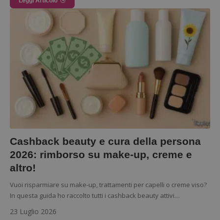
Leggi Articolo
Cashback beauty e cura della persona
2026: rimborso su make-up, creme e
Google Privacy Policy
altro!
Vuoi risparmiare su make-up, trattamenti per capelli o creme viso?
In questa guida ho raccolto tutti i cashback beauty attivi…
CookieScriptConsent
CookieScript
s
23 Luglio 2026
www.dimmicosacerchi.it