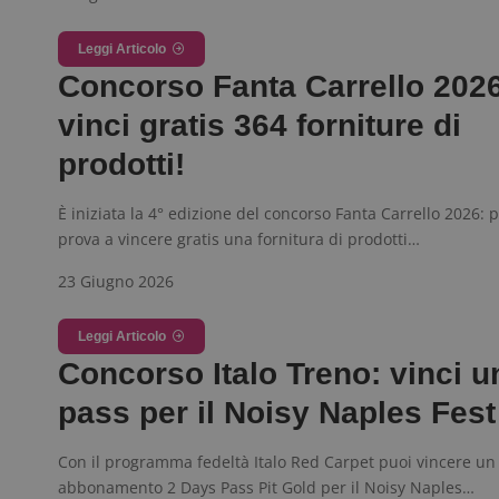
Leggi Articolo
_pk_ses.1.938b
w
Concorso Fanta Carrello 2026
vinci gratis 364 forniture di
prodotti!
FCCDCF
.
È iniziata la 4° edizione del concorso Fanta Carrello 2026: 
prova a vincere gratis una fornitura di prodotti…
__eoi
.
23 Giugno 2026
Leggi Articolo
Concorso Italo Treno: vinci u
pass per il Noisy Naples Fes
Con il programma fedeltà Italo Red Carpet puoi vincere un
abbonamento 2 Days Pass Pit Gold per il Noisy Naples…