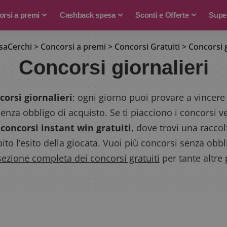
rsi a premi
Cashback spesa
Sconti e Offerte
Supe
aCerchi
>
Concorsi a premi
>
Concorsi Gratuiti
>
Concorsi g
Concorsi giornalieri
corsi giornalieri
: ogni giorno puoi provare a vincer
senza obbligo di acquisto. Se ti piacciono i concorsi ve
i concorsi instant win gratuiti
, dove trovi una raccol
ito l’esito della giocata. Vuoi più concorsi senza obbl
sezione completa dei concorsi gratuiti
per tante altre 