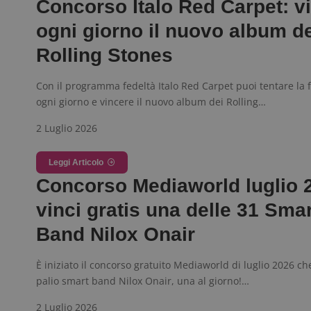
Concorso Italo Red Carpet: v
_GRECAPTCHA
ogni giorno il nuovo album d
Rolling Stones
ApplicationGatewa
Con il programma fedeltà Italo Red Carpet puoi tentare la 
ogni giorno e vincere il nuovo album dei Rolling…
2 Luglio 2026
CookieScriptConse
Leggi Articolo
Concorso Mediaworld luglio 
vinci gratis una delle 31 Smar
Band Nilox Onair
Nome
P
È iniziato il concorso gratuito Mediaworld di luglio 2026 ch
Prov
Nome
_pk_id.1.938b
w
Domi
palio smart band Nilox Onair, una al giorno!…
test_cookie
Goog
.doub
2 Luglio 2026