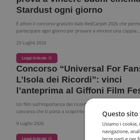
Stardust ogni giorno
È attivo il concorso gratuito Italo RedCarpet 2026 che perm
partecipare ogni giorno per provare a vincere una coppia…
23 Luglio 2026
Leggi Articolo
Concorso “Universal For Fan
L’Isola dei Ricordi”: vinci
l’anteprima al Giffoni Film Fe
Un film sull'importanza dei ricordi e dei legami familiari, e
concorso che ti porta a scoprirlo in anteprima: Universal…
Questo sito 
9 Luglio 2026
Usiamo i cookie, c
navigazione, anali
terze parti e per 
Leggi Articolo