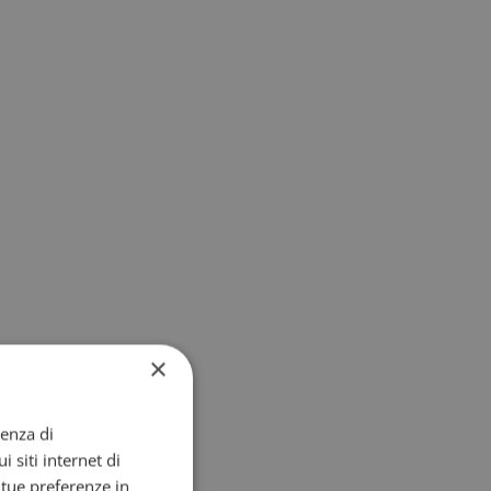
×
ienza di
i siti internet di
e tue preferenze in