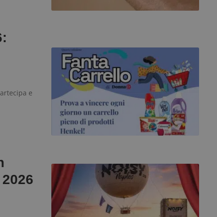
_pk_id è seguito da una breve serie di numeri e l
secondi
ritiene sia un codice di riferimento per il domin
cookie.
ww.dimmicosacerchi.it
29 minuti
Questo nome di cookie è associato alla piattafo
:
58
open source Piwik. Viene utilizzato per aiutare i 
secondi
Web a monitorare il comportamento dei visitato
prestazioni del sito. È un cookie di tipo pattern, 
_pk_ses è seguito da una breve serie di numeri e
ritiene sia un codice di riferimento per il domin
cookie.
dimmicosacerchi.it
1 anno
Questo cookie viene utilizzato per l'analisi inte
del sito.
partecipa e
dimmicosacerchi.it
5 mesi 4
Questo cookie viene utilizzato per registrare l'
settimane
e l'interazione con il sito web, contribuendo a 
l'esperienza dell'utente e analizzare le prestazion
n
t 2026