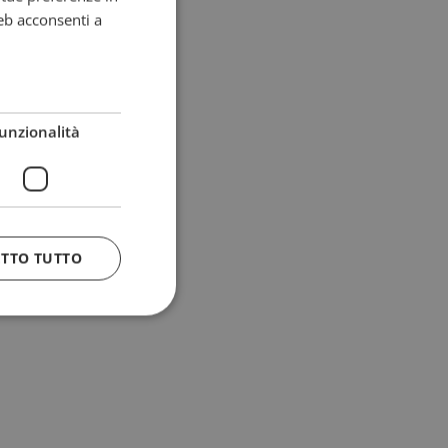
eb acconsenti a
unzionalità
ETTO TUTTO
 e la gestione