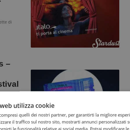
ette di
s –
stival
 un
web utilizza cookie
ompresi quelli dei nostri partner, per garantirti la migliore esper
zzare il traffico sul nostro sito, mostrarti annunci personalizzati su
fornirti le funzionalità relative ai social media. Potrai modificare l