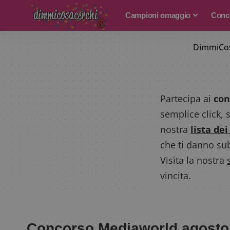
Campioni omaggio
Conco
DimmiCos
Partecipa ai
con
semplice click, 
nostra
lista de
che ti danno sub
Visita la nostra
vincita.
Concorso Mediaworld agosto