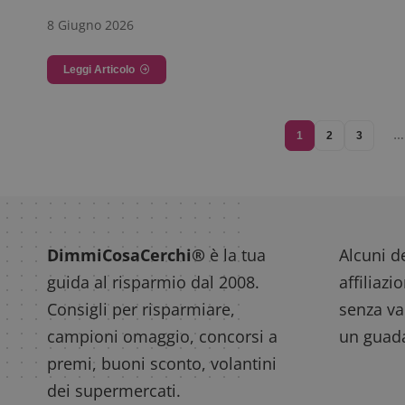
8 Giugno 2026
Leggi Articolo
1
2
3
…
DimmiCosaCerchi®
è la tua
Alcuni de
guida al risparmio dal 2008.
affiliazi
Consigli per risparmiare,
senza var
campioni omaggio, concorsi a
un guada
premi, buoni sconto, volantini
dei supermercati.