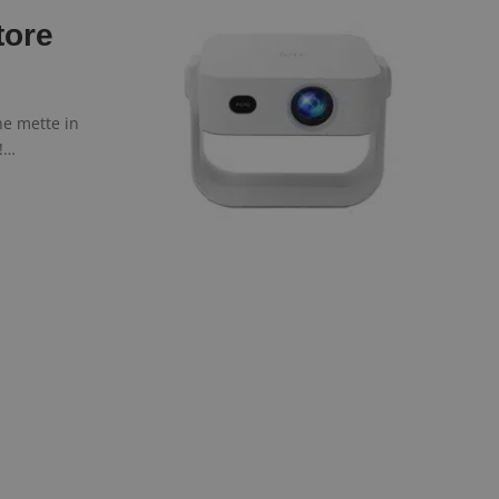
tore
he mette in
o!…