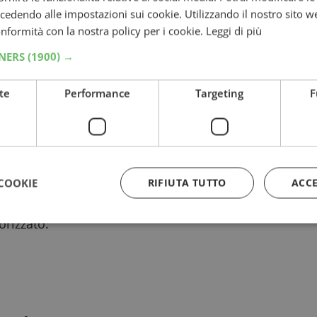
dendo alle impostazioni sui cookie. Utilizzando il nostro sito w
:
conformità con la nostra policy per i cookie.
Leggi di più
TNERS
(1900) →
te
Performance
Targeting
F
r
COOKIE
RIFIUTA TUTTO
ACC
rizzato:
Strettamente necessari
Performance
Targeting
Funzionalità
 necessari consentono le funzionalità principali del sito web come l'accesso dell'utente
 web non può essere utilizzato correttamente senza i cookie strettamente necessari.
Provider
/
Dominio
Scadenza
Descrizione