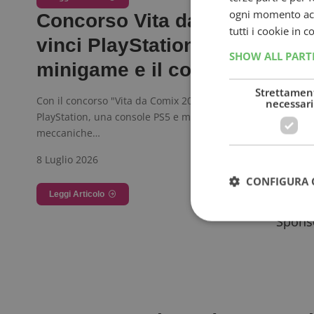
ogni momento acce
Concorso Vita da Comix 2027
tutti i cookie in 
vinci PlayStation 5 con il
SHOW ALL PAR
minigame e il contest meme
Strettamen
Con il concorso "Vita da Comix 2027" puoi vincere controlle
necessari
PlayStation, una console PS5 e molto altro, attraverso due
meccaniche…
8 Luglio 2026
CONFIGURA 
Leggi Articolo
Sponso
I cookie strettamente
dell'account. Il sito
Nome