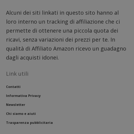
lettere
ritiene
Alcuni dei siti linkati in questo sito hanno al
codice
riferi
loro interno un tracking di affiliazione che ci
il dom
imposta
permette di ottenere una piccola quota dei
cookie
FCCDCF
.dimmicosacerchi.it
1 anno
Questo
ricavi, senza variazioni dei prezzi per te. In
viene u
per l'an
qualità di Affiliato Amazon ricevo un guadagno
intern
dall'o
dagli acquisti idonei.
del sito
__eoi
.dimmicosacerchi.it
5 mesi 4
Questo
settimane
viene u
Link utili
per reg
l'impe
dell'ut
Contatti
l'inter
con il 
Informativa Privacy
contri
miglio
Newsletter
l'espe
dell'ut
Chi siamo e aiuti
analizz
prestaz
sito.
Trasparenza pubblicitaria