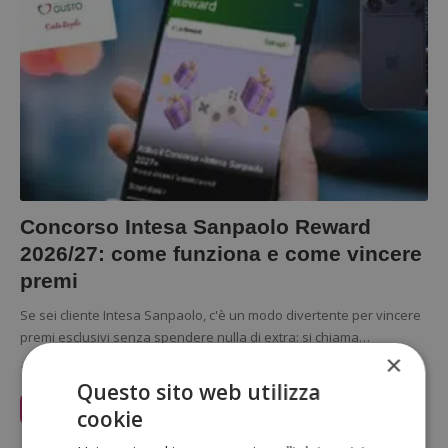
Concorso Intesa Sanpaolo Reward
2026/27: come funziona e come vincere
premi
Se sei cliente Intesa Sanpaolo, c'è un modo divertente per vincere
premi esclusivi senza spendere nulla di extra: si chiama…
×
14 Aprile 2026
Questo sito web utilizza
Leggi Articolo
cookie