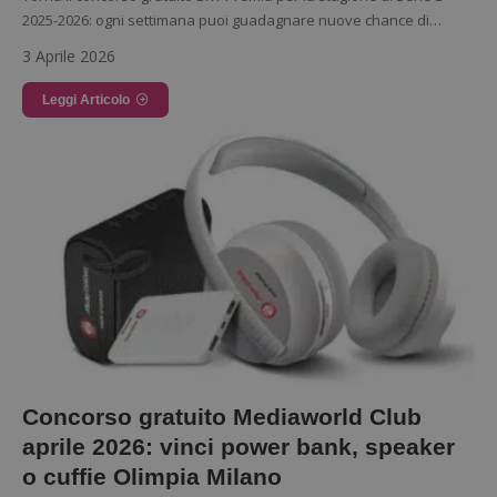
2025-2026: ogni settimana puoi guadagnare nuove chance di…
3 Aprile 2026
Leggi Articolo
Google Privacy Policy
CookieScriptConsent
CookieScript
s
www.dimmicosacerchi.it
Concorso gratuito Mediaworld Club
aprile 2026: vinci power bank, speaker
o cuffie Olimpia Milano