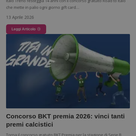
Italo Treno festeggia 14 anni con il concorso gratuito Road to Italo
Nome
Provider
/
Dominio
S
che mette in palio ogni giorno gift card…
_GRECAPTCHA
Google LLC
s
13 Aprile 2026
www.google.com
Leggi Articolo
ApplicationGatewayAffinityCORS
diae.emailsp.com
S
Concorso BKT premia 2026: vinci tanti
premi calcistici
Torna il concorso gratuito BKT Premia per la stagione di Serie B