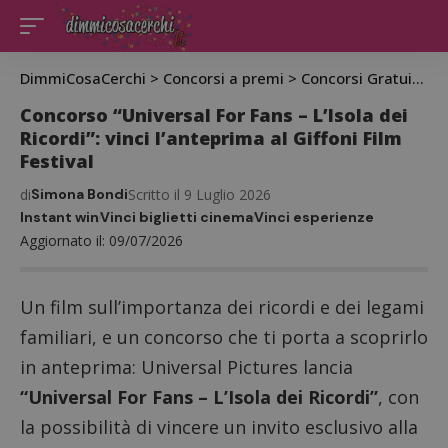
DimmiCosaCerchi
>
Concorsi a premi
>
Concorsi Gratuiti
>
C
Concorso “Universal For Fans – L’Isola dei
Ricordi”: vinci l’anteprima al Giffoni Film
Festival
di
Simona Bondi
Scritto il 9 Luglio 2026
Instant win
Vinci biglietti cinema
Vinci esperienze
Aggiornato il: 09/07/2026
Un film sull’importanza dei ricordi e dei legami
familiari, e un concorso che ti porta a scoprirlo
in anteprima: Universal Pictures lancia
“Universal For Fans – L’Isola dei Ricordi”
, con
la possibilità di vincere un invito esclusivo alla