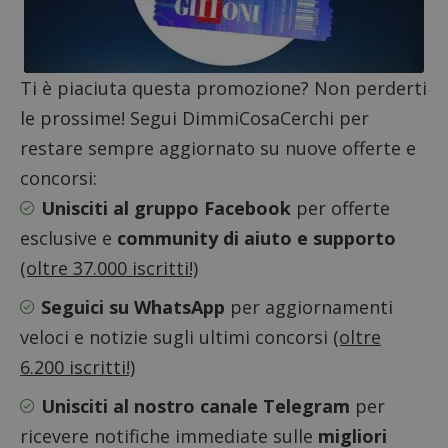
Nome
Provider
/
Dominio
Scadenza
Descri
Ti è piaciuta questa promozione? Non perderti
_pk_id.1.938b
www.dimmicosacerchi.it
1 anno
Questo
Provider
/
Nome
Scadenza
Descrizione
cookie
le prossime! Segui DimmiCosaCerchi per
Dominio
associa
piatta
restare sempre aggiornato su nuove offerte e
test_cookie
14 minuti
Questo
Google LLC
analisi
57
cookie è
.doubleclick.net
open s
concorsi:
secondi
impostato
Piwik.
da
utilizz
DoubleClick
Unisciti al gruppo Facebook
per offerte
aiutare
(che è di
proprie
proprietà di
esclusive e
community di aiuto e supporto
siti We
Google) per
monito
determinare
(oltre 37.000 iscritti!)
compo
se il browser
dei vis
del
misura
visitatore
Seguici su WhatsApp
per aggiornamenti
prestaz
del sito web
sito. È
supporta i
veloci e notizie sugli ultimi concorsi
(oltre
di tipo
cookie.
in cui i
6.200 iscritti!)
_pk_id 
da una
serie 
Unisciti al nostro canale Telegram
per
e lette
ritiene
ricevere notifiche immediate sulle
migliori
codice
riferi