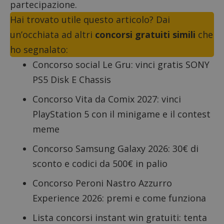
partecipazione.
Hai trovato utile questo articolo? Dai
un’occhiata ad altri
concorsi gratuiti simili
che
ho segnalato:
Concorso social Le Gru
: vinci gratis SONY
PS5 Disk E Chassis
Concorso Vita da Comix
2027: vinci
PlayStation 5 con il minigame e il contest
meme
Concorso Samsung Galaxy 2026
: 30€ di
sconto e codici da 500€ in palio
Concorso Peroni Nastro Azzurro
Experience
2026: premi e come funziona
Lista concorsi instant win gratuiti
: tenta