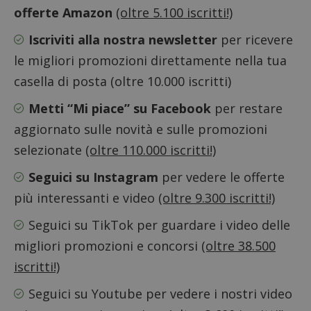
offerte Amazon
(oltre 5.100 iscritti!)
il dom
imposta
cookie
Iscriviti alla nostra newsletter
per ricevere
_pk_ses.1.938b
www.dimmicosacerchi.it
29 minuti
Questo
le migliori promozioni direttamente nella tua
58
cookie
secondi
associa
casella di posta (oltre 10.000 iscritti)
piatta
analisi
open s
Metti “Mi piace” su Facebook
per restare
Piwik.
utilizz
aggiornato sulle novità e sulle promozioni
aiutare
proprie
siti We
selezionate
(oltre 110.000 iscritti!)
monito
compo
Seguici su Instagram
per vedere le offerte
dei vis
misura
più interessanti e video
(oltre 9.300 iscritti!)
prestaz
sito. È
di tipo
Seguici su TikTok
per guardare i video delle
in cui i
_pk_se
migliori promozioni e concorsi
(oltre 38.500
seguit
breve s
numeri
iscritti!)
lettere
ritiene
Seguici su Youtube
per vedere i nostri video
codice
riferi