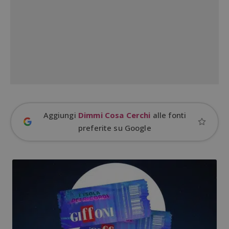
Google Privacy Policy
CookieScriptConsent
CookieScript
s
www.dimmicosacerchi.it
Aggiungi
Dimmi Cosa Cerchi
alle fonti
preferite su Google