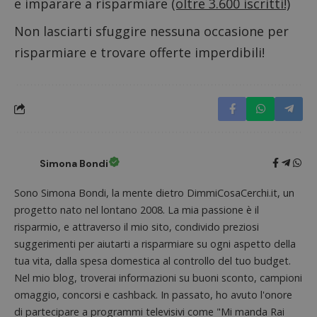
e imparare a risparmiare
(oltre 3.600 iscritti!)
il dom
imposta
cookie
Non lasciarti sfuggire nessuna occasione per
FCCDCF
.dimmicosacerchi.it
1 anno
Questo
risparmiare e trovare offerte imperdibili!
viene u
per l'an
intern
dall'o
del sito
__eoi
.dimmicosacerchi.it
5 mesi 4
Questo
settimane
viene u
per reg
l'impe
dell'ut
l'inter
Simona Bondi
con il 
contri
miglio
Sono Simona Bondi, la mente dietro DimmiCosaCerchi.it, un
l'espe
progetto nato nel lontano 2008. La mia passione è il
dell'ut
analizz
risparmio, e attraverso il mio sito, condivido preziosi
prestaz
sito.
suggerimenti per aiutarti a risparmiare su ogni aspetto della
tua vita, dalla spesa domestica al controllo del tuo budget.
Nel mio blog, troverai informazioni su buoni sconto, campioni
omaggio, concorsi e cashback. In passato, ho avuto l'onore
di partecipare a programmi televisivi come "Mi manda Rai