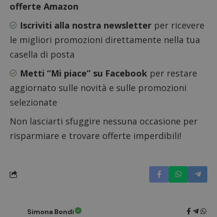
offerte Amazon
Iscriviti alla nostra newsletter
per ricevere
le migliori promozioni direttamente nella tua
casella di posta
Metti “Mi piace” su Facebook
per restare
Nome
Provider
/
Dominio
Scadenza
Descri
aggiornato sulle novità e sulle promozioni
_pk_id.1.938b
www.dimmicosacerchi.it
1 anno
Questo
Provider
/
selezionate
Nome
Scadenza
Descrizione
cookie
Dominio
associa
piatta
Non lasciarti sfuggire nessuna occasione per
test_cookie
14 minuti
Questo
Google LLC
analisi
57
cookie è
.doubleclick.net
open s
risparmiare e trovare offerte imperdibili!
secondi
impostato
Piwik.
da
utilizz
DoubleClick
aiutare
(che è di
proprie
proprietà di
siti We
Google) per
monito
determinare
compo
se il browser
dei vis
del
misura
visitatore
prestaz
del sito web
sito. È
supporta i
Simona Bondi
di tipo
cookie.