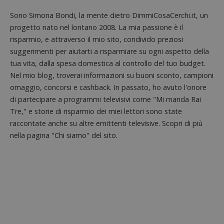
in cui i
_pk_id 
Sono Simona Bondi, la mente dietro DimmiCosaCerchi.it, un
da una
serie 
progetto nato nel lontano 2008. La mia passione è il
e lette
ritiene
risparmio, e attraverso il mio sito, condivido preziosi
codice
suggerimenti per aiutarti a risparmiare su ogni aspetto della
riferi
il dom
tua vita, dalla spesa domestica al controllo del tuo budget.
imposta
cookie
Nel mio blog, troverai informazioni su buoni sconto, campioni
omaggio, concorsi e cashback. In passato, ho avuto l'onore
_pk_ses.1.938b
www.dimmicosacerchi.it
29 minuti
Questo
58
cookie
di partecipare a programmi televisivi come "Mi manda Rai
secondi
associa
piatta
Tre," e storie di risparmio dei miei lettori sono state
analisi
open s
raccontate anche su altre emittenti televisive. Scopri di più
Piwik.
nella pagina "Chi siamo" del sito.
utilizz
aiutare
proprie
siti We
monito
compo
dei vis
misura
prestaz
sito. È
di tipo
in cui i
_pk_se