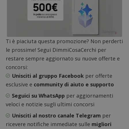
Ti è piaciuta questa promozione? Non perderti
le prossime! Segui DimmiCosaCerchi per
Google Privacy Policy
restare sempre aggiornato su nuove offerte e
concorsi:
Unisciti al gruppo Facebook
per offerte
CookieScriptConsent
CookieScript
s
www.dimmicosacerchi.it
esclusive e
community di aiuto e supporto
Seguici su WhatsApp
per aggiornamenti
veloci e notizie sugli ultimi concorsi
Unisciti al nostro canale Telegram
per
ricevere notifiche immediate sulle
migliori