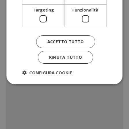
Targeting
Funzionalità
ACCETTO TUTTO
RIFIUTA TUTTO
CONFIGURA COOKIE
Strettamente necessari
Performance
Targeting
Funzionalità
I cookie strettamente necessari consentono le
funzionalità principali del sito web come l'accesso
dell'utente e la gestione dell'account. Il sito web
non può essere utilizzato correttamente senza i