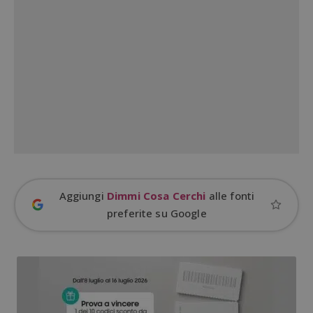
cookie strettamente necessari.
Nome
Provider
/
Dominio
S
_GRECAPTCHA
Google LLC
s
www.google.com
ApplicationGatewayAffinityCORS
diae.emailsp.com
S
Aggiungi
Dimmi Cosa Cerchi
alle fonti
preferite su Google