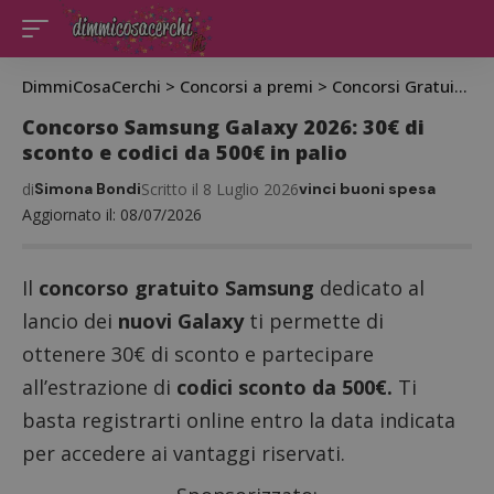
DimmiCosaCerchi
>
Concorsi a premi
>
Concorsi Gratuiti
>
C
Concorso Samsung Galaxy 2026: 30€ di
sconto e codici da 500€ in palio
di
Simona Bondi
Scritto il 8 Luglio 2026
vinci buoni spesa
Aggiornato il: 08/07/2026
Il
concorso gratuito Samsung
dedicato al
lancio dei
nuovi Galaxy
ti permette di
ottenere 30€ di sconto e partecipare
all’estrazione di
codici sconto da 500€.
Ti
basta registrarti online entro la data indicata
per accedere ai vantaggi riservati.