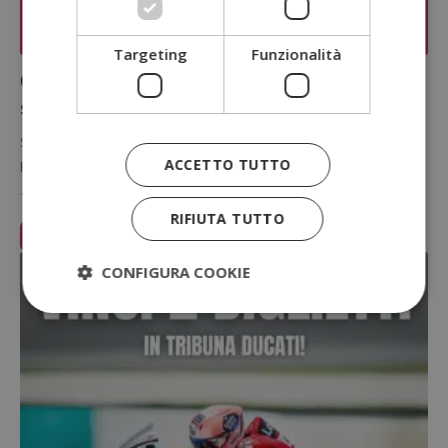
Targeting
Funzionalità
Concorso Instagram GUM: vinci
spazzolino sonico SONIC DAILY
Su Instagram è attivo un concorso gratuito di GUM: commenta il
ACCETTO TUTTO
post e scopri se hai vinto uno spazzolino sonico…
14 Luglio 2026
RIFIUTA TUTTO
Leggi Articolo
CONFIGURA COOKIE
Strettamente necessari
Performance
Targeting
Funzionalità
I cookie strettamente necessari consentono le
funzionalità principali del sito web come l'accesso