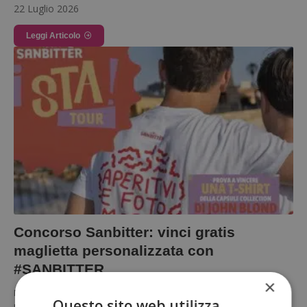
22 Luglio 2026
Leggi Articolo
Concorso Sanbitter: vinci gratis
maglietta personalizzata con
#SANBITTER
×
Partecipa gratuitamente al concorso Sanbitter e scopri subito se
Questo sito web utilizza