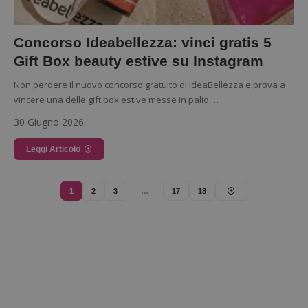
Concorso Ideabellezza: vinci gratis 5
Gift Box beauty estive su Instagram
Non perdere il nuovo concorso gratuito di IdeaBellezza e prova a
vincere una delle gift box estive messe in palio.…
30 Giugno 2026
Nome
Provider
/
Dominio
Scadenza
Descri
Leggi Articolo
_pk_id.1.938b
www.dimmicosacerchi.it
1 anno
Questo
Provider
/
Nome
Scadenza
Descrizione
cookie
Dominio
associa
piatta
test_cookie
14 minuti
Questo
Google LLC
analisi
1
2
3
…
17
18
57
cookie è
.doubleclick.net
open s
secondi
impostato
Piwik.
da
utilizz
DoubleClick
aiutare
(che è di
proprie
proprietà di
siti We
Google) per
monito
determinare
compo
se il browser
dei vis
del
misura
visitatore
prestaz
del sito web
sito. È