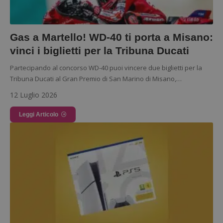
dell'utente e la gestione dell'account. Il sito web
non può essere utilizzato correttamente senza i
cookie strettamente necessari.
Nome
Provider
/
Dominio
S
Gas a Martello! WD-40 ti porta a Misano:
_GRECAPTCHA
Google LLC
vinci i biglietti per la Tribuna Ducati
s
www.google.com
Partecipando al concorso WD-40 puoi vincere due biglietti per la
Tribuna Ducati al Gran Premio di San Marino di Misano,…
12 Luglio 2026
Leggi Articolo
ApplicationGatewayAffinityCORS
diae.emailsp.com
S