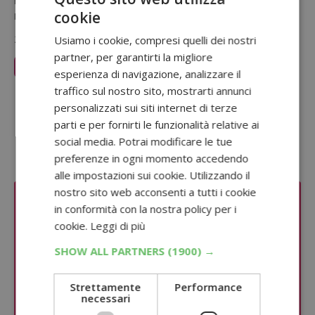
hai vinto una T-Shirt della Capsule Collection! Concorso Sanbitter
cookie
Instagram: quando…
20 Luglio 2026
Usiamo i cookie, compresi quelli dei nostri
partner, per garantirti la migliore
Leggi Articolo
esperienza di navigazione, analizzare il
traffico sul nostro sito, mostrarti annunci
Sponsorizzato:
personalizzati sui siti internet di terze
parti e per fornirti le funzionalità relative ai
social media. Potrai modificare le tue
preferenze in ogni momento accedendo
alle impostazioni sui cookie. Utilizzando il
nostro sito web acconsenti a tutti i cookie
in conformità con la nostra policy per i
cookie.
Leggi di più
SHOW ALL PARTNERS
(1900) →
Strettamente
Performance
necessari