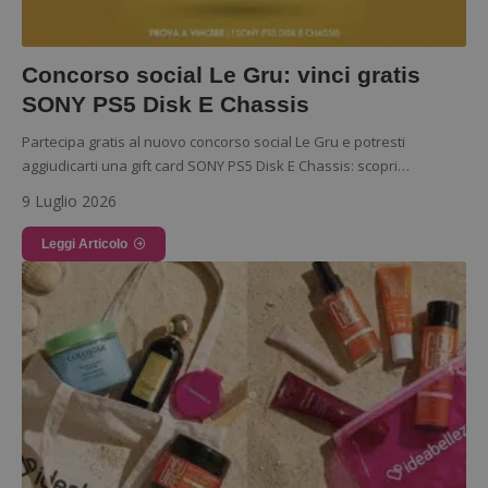
Concorso social Le Gru: vinci gratis
SONY PS5 Disk E Chassis
Partecipa gratis al nuovo concorso social Le Gru e potresti
aggiudicarti una gift card SONY PS5 Disk E Chassis: scopri…
9 Luglio 2026
Google Privacy Policy
Leggi Articolo
CookieScriptConsent
CookieScript
s
www.dimmicosacerchi.it