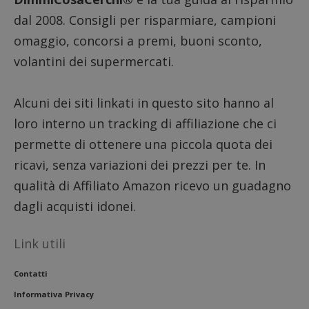
_pk_se
dal 2008. Consigli per risparmiare, campioni
seguit
breve s
numeri
omaggio, concorsi a premi, buoni sconto,
lettere
ritiene
volantini dei supermercati.
codice
riferi
il dom
imposta
Alcuni dei siti linkati in questo sito hanno al
cookie
loro interno un tracking di affiliazione che ci
FCCDCF
.dimmicosacerchi.it
1 anno
Questo
viene u
permette di ottenere una piccola quota dei
per l'an
intern
ricavi, senza variazioni dei prezzi per te. In
dall'o
del sito
qualità di Affiliato Amazon ricevo un guadagno
__eoi
.dimmicosacerchi.it
5 mesi 4
Questo
settimane
viene u
dagli acquisti idonei.
per reg
l'impe
dell'ut
Link utili
l'inter
con il 
contri
miglio
Contatti
l'espe
dell'ut
Informativa Privacy
analizz
prestaz