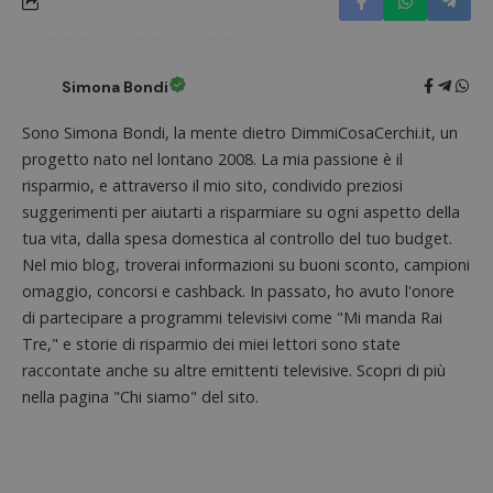
_pk_id.1.938b
www.dimmicosacerchi.it
1 anno
Questo
Provider
/
Nome
Scadenza
Descrizione
cookie
Dominio
associa
piatta
test_cookie
14 minuti
Questo
Google LLC
Simona Bondi
analisi
57
cookie è
.doubleclick.net
open s
secondi
impostato
Piwik.
da
Sono Simona Bondi, la mente dietro DimmiCosaCerchi.it, un
utilizz
DoubleClick
aiutare
(che è di
progetto nato nel lontano 2008. La mia passione è il
proprie
proprietà di
siti We
risparmio, e attraverso il mio sito, condivido preziosi
Google) per
monito
determinare
compo
suggerimenti per aiutarti a risparmiare su ogni aspetto della
se il browser
dei vis
del
tua vita, dalla spesa domestica al controllo del tuo budget.
misura
visitatore
prestaz
del sito web
Nel mio blog, troverai informazioni su buoni sconto, campioni
sito. È
supporta i
di tipo
omaggio, concorsi e cashback. In passato, ho avuto l'onore
cookie.
in cui i
di partecipare a programmi televisivi come "Mi manda Rai
_pk_id 
da una
Tre," e storie di risparmio dei miei lettori sono state
serie 
e lette
raccontate anche su altre emittenti televisive. Scopri di più
ritiene
codice
nella pagina "Chi siamo" del sito.
riferi
il dom
imposta
cookie
_pk_ses.1.938b
www.dimmicosacerchi.it
29 minuti
Questo