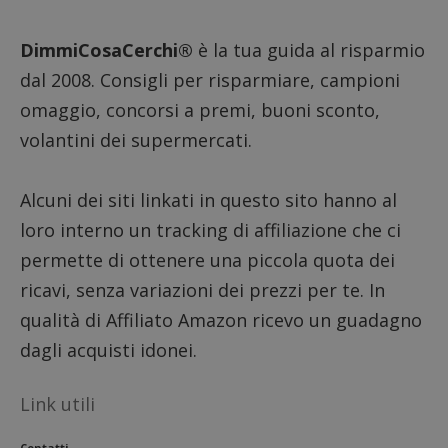
per l'an
intern
dall'o
DimmiCosaCerchi®
è la tua guida al risparmio
del sito
dal 2008. Consigli per risparmiare, campioni
__eoi
.dimmicosacerchi.it
5 mesi 4
Questo
settimane
viene u
omaggio, concorsi a premi, buoni sconto,
per reg
l'impe
volantini dei supermercati.
dell'ut
l'inter
con il 
contri
miglio
Alcuni dei siti linkati in questo sito hanno al
l'espe
dell'ut
loro interno un tracking di affiliazione che ci
analizz
prestaz
permette di ottenere una piccola quota dei
sito.
ricavi, senza variazioni dei prezzi per te. In
qualità di Affiliato Amazon ricevo un guadagno
dagli acquisti idonei.
Link utili
Contatti