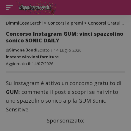
DimmiCosaCerchi
>
Concorsi a premi
>
Concorsi Gratuiti
>
C
Concorso Instagram GUM: vinci spazzolino
sonico SONIC DAILY
di
Simona Bondi
Scritto il 14 Luglio 2026
Instant win
vinci forniture
Aggiornato il: 14/07/2026
Su Instagram è attivo un concorso gratuito di
GUM
: commenta il post e scopri se hai vinto
uno spazzolino sonico a pila GUM Sonic
Sensitive!
Sponsorizzato: