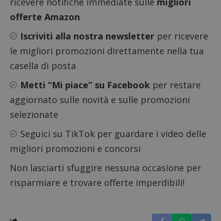
ricevere notifiche immediate sulle
migliori
offerte Amazon
Iscriviti alla nostra newsletter
per ricevere
CookieScriptConsent
CookieScript
le migliori promozioni direttamente nella tua
s
www.dimmicosacerchi.it
casella di posta
Metti “Mi piace” su Facebook
per restare
aggiornato sulle novità e sulle promozioni
selezionate
Seguici su TikTok
per guardare i video delle
migliori promozioni e concorsi
Non lasciarti sfuggire nessuna occasione per
risparmiare e trovare offerte imperdibili!
Nome
Provider
/
Dominio
Scadenza
Descri