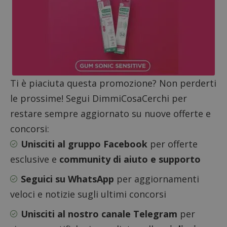
ApplicationGatewayAffinityCORS
diae.emailsp.com
S
Ti è piaciuta questa promozione? Non perderti
le prossime! Segui DimmiCosaCerchi per
restare sempre aggiornato su nuove offerte e
concorsi:
Unisciti al gruppo Facebook
per offerte
esclusive e
community di aiuto e supporto
Seguici su WhatsApp
per aggiornamenti
veloci e notizie sugli ultimi concorsi
Unisciti al nostro canale Telegram
per
Google Privacy Policy