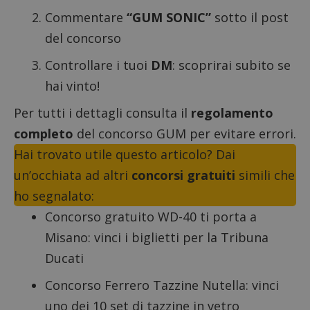
Commentare
“GUM SONIC”
sotto
il post
del concorso
Controllare i tuoi
DM
: scoprirai subito se
hai vinto!
Per tutti i dettagli consulta il
regolamento
completo
del concorso GUM per evitare errori.
Hai trovato utile questo articolo? Dai
un’occhiata ad altri
concorsi gratuiti
simili che
ho segnalato:
Concorso gratuito WD-40
ti porta a
Misano: vinci i biglietti per la Tribuna
Ducati
Concorso Ferrero Tazzine Nutella
: vinci
uno dei 10 set di tazzine in vetro