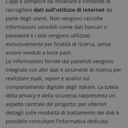
L’app è semplice da installare e consente di
raccogliere
dati sull’utilizzo di internet
da
parte degli utenti. Non vengono raccolte
informazioni sensibili come dati bancari o
password e i dati vengono utilizzati
Google
esclusivamente per finalità di ricerca, senza
Privacy Policy
essere venduti a terze parti.
Le informazioni fornite dai panelisti vengono
integrate con altri dati e strumenti di ricerca per
realizzare studi, report e analisi sul
CookieScriptConsent
CookieScript
set
www.dimmicosacerchi.it
comportamento digitale degli italiani. La tutela
2 g
della privacy e della sicurezza rappresenta un
aspetto centrale del progetto; per ulteriori
dettagli sulle modalità di trattamento dei dati è
possibile consultare l’informativa dedicata