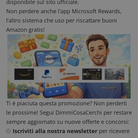
disponibile sul sito ufficiale.
Non perdere anche l’
app Microsoft Rewards
,
l’altro sistema che uso per riscattare buoni
Amazon gratis!
Nome
Provider
/
Dominio
Scadenza
Descrizio
Provider
/
Nome
Scadenza
Descrizione
_pk_id.1.938b
www.dimmicosacerchi.it
1 anno
Questo n
Dominio
cookie è
associato 
test_cookie
14
Questo
Google LLC
piattafor
minuti
cookie è
.doubleclick.net
analisi w
57
impostato
open sou
secondi
da
Piwik. Vi
DoubleClick
utilizzato
(che è di
aiutare i
proprietà di
proprieta
Ti è piaciuta questa promozione? Non perderti
Google) per
siti Web 
determinare
monitorar
le prossime! Segui DimmiCosaCerchi per restare
se il
comport
browser del
dei visita
visitatore
sempre aggiornato su nuove offerte e concorsi:
misurare 
del sito web
prestazio
supporta i
Iscriviti alla nostra newsletter
per ricevere
sito. È u
cookie.
di tipo pa