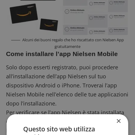
Alcuni dei buoni regalo che ho riscattato con Nielsen App
gratuitamente
Come installare l’app Nielsen Mobile
Solo dopo esserti registrato, puoi procedere
all’installazione dell’app Nielsen sul tuo
dispositivo Android o iPhone. Troverai l’app
Nielsen Mobile nell’elenco delle tue applicazioni
dopo l’installazione.
Per verificare se l’app Nielsen è stata installata
×
correttamente, apri l’app e seleziona “Stato
Questo sito web utilizza
Panel”. Se visualizzi la scritta “Attivo” in verde,