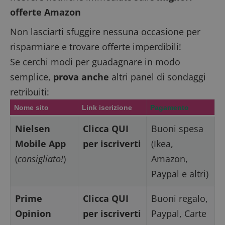
seguito d
offerte Amazon
breve ser
numeri e
lettere, c
Non lasciarti sfuggire nessuna occasione per
ritiene si
codice di
risparmiare e trovare offerte imperdibili!
riferimen
il domini
Se cerchi modi per guadagnare in modo
imposta i
cookie.
semplice,
prova anche
altri
panel di sondaggi
FCCDCF
.dimmicosacerchi.it
1 anno
Questo c
viene util
retribuiti:
per l'anal
interna
Nome sito
Link iscrizione
Pagamento
dall'oper
del sito.
Nielsen
Clicca QUI
Buoni spesa
__eoi
.dimmicosacerchi.it
5 mesi 4
Questo c
settimane
viene util
Mobile App
per iscriverti
(Ikea,
per regis
l'impegn
(
consigliato!
)
Amazon,
dell'utent
l'interazi
Paypal e altri)
con il sit
contribu
migliorar
l'esperie
Prime
Clicca QUI
Buoni regalo,
dell'utent
analizzare
Opinion
per iscriverti
Paypal, Carte
prestazio
sito.