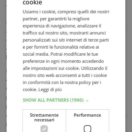
cookie
allora tutto è a posto.
Usiamo i cookie, compresi quelli dei nostri
Il tuo comportamento online verrà tracciato e
partner, per garantirti la migliore
comparato,
in modo completamente
esperienza di navigazione, analizzare il
anonimo
, con quello di altri utenti registrati per
traffico sul nostro sito, mostrarti annunci
ottenere dati sull’utilizzo del web e realizzare
personalizzati sui siti internet di terze parti
e per fornirti le funzionalità relative ai
delle statistiche.
social media. Potrai modificare le tue
Nielsen Online: quali sono i premi
preferenze in ogni momento accedendo
alle impostazioni sui cookie. Utilizzando il
Partecipando al panel mobile Nielsen per un
nostro sito web acconsenti a tutti i cookie
anno intero, accumulerai punti che potranno
in conformità con la nostra policy per i
essere riscattati per ottenere premi. Riceverai
cookie.
Leggi di più
punti del valore di
circa 30 euro per la
SHOW ALL PARTNERS
(1900) →
partecipazione
con il dispositivo mobile e
altrettanti punti del valore di circa 30 euro per la
Strettamente
Performance
necessari
partecipazione con il computer. In totale, potrai