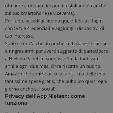
può essere utilizzato correttamente senza i cookie
strettamente necessari.
ottenere il doppio dei punti installandola anche
Nome
Provider
/
Dominio
Sca
sul tuo smartphone (e viceversa).
_GRECAPTCHA
5 m
Google LLC
Per farlo,
accedi al sito da qui
, effettua il login
set
www.google.com
con le tue credenziali e aggiungi i dispositivi di
tuo interesse.
Sono sicuro/a che, in poche settimane, tornerai
a ringraziarmi per averti suggerito di partecipare
a Nielsen Panel: io sono iscritta da tantissimi
anni e ogni due mesi circa riscatto un buono
ApplicationGatewayAffinityCORS
diae.emailsp.com
Ses
Amazon che contribuisce alla riuscita delle mie
tantissime spese gratis, che pubblico quasi ogni
giorno anche sui social!
Privacy dell’App Nielsen: come
funziona