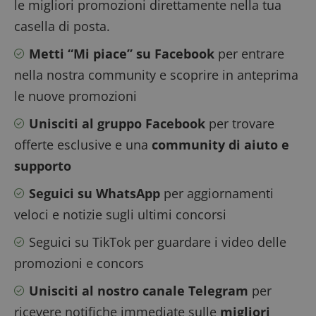
le migliori promozioni direttamente nella tua
in cui il p
_pk_id è 
casella di posta.
da una b
serie di 
e lettere,
Metti “Mi piace” su Facebook
per entrare
ritiene si
codice di
nella nostra community e scoprire in anteprima
riferimen
il domini
le nuove promozioni
imposta i
cookie.
Unisciti al gruppo Facebook
per trovare
_pk_ses.1.938b
www.dimmicosacerchi.it
29 minuti
Questo n
58
cookie è
offerte esclusive e una
community di aiuto e
secondi
associato 
piattafor
supporto
analisi w
open sou
Piwik. Vi
Seguici su WhatsApp
per aggiornamenti
utilizzato
aiutare i
veloci e notizie sugli ultimi concorsi
proprieta
siti Web 
monitorar
Seguici su TikTok
per guardare i video delle
comport
dei visita
promozioni e concors
misurare 
prestazio
sito. È u
Unisciti al nostro canale Telegram
per
di tipo pa
in cui il p
ricevere notifiche immediate sulle
migliori
_pk_ses è