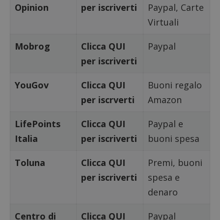
del sito web
Opinion
per iscriverti
Paypal, Carte
sito. È
supporta i
di tipo
cookie.
Virtuali
in cui i
_pk_id 
da una
serie 
Mobrog
Clicca QUI
Paypal
e lette
ritiene
per iscriverti
codice
riferi
il dom
imposta
YouGov
Clicca QUI
Buoni regalo
cookie
per iscrverti
Amazon
_pk_ses.1.938b
www.dimmicosacerchi.it
29 minuti
Questo
58
cookie
secondi
associa
LifePoints
Clicca QUI
Paypal e
piatta
analisi
Italia
per iscriverti
buoni spesa
open s
Piwik.
utilizz
aiutare
Toluna
Clicca QUI
Premi, buoni
proprie
siti We
per iscriverti
spesa e
monito
compo
denaro
dei vis
misura
prestaz
sito. È
Centro di
Clicca QUI
Paypal
di tipo