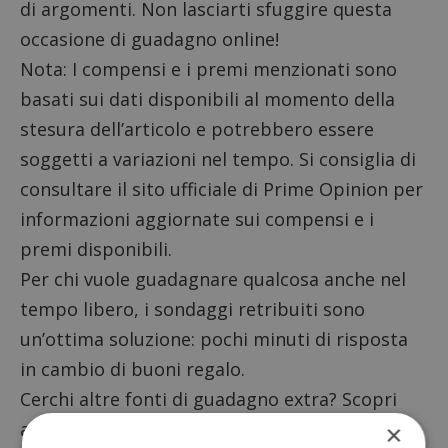
di argomenti. Non lasciarti sfuggire questa
occasione di guadagno online!
Nota: I compensi e i premi menzionati sono
basati sui dati disponibili al momento della
stesura dell’articolo e potrebbero essere
soggetti a variazioni nel tempo. Si consiglia di
consultare il sito ufficiale di Prime Opinion
per
informazioni aggiornate sui compensi e i
premi disponibili.
Per chi vuole guadagnare qualcosa anche nel
tempo libero, i
sondaggi retribuiti
sono
un’ottima soluzione: pochi minuti di risposta
in cambio di buoni regalo.
Cerchi altre fonti di guadagno extra? Scopri
anche questi siti di sondaggi:
×