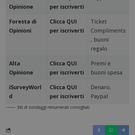
in cui i
Opinione
per iscriverti
_pk_se
seguit
breve s
Foresta di
Clicca QUI
Ticket
numeri
lettere
Opinioni
per iscriverti
Compliments
ritiene
codice
riferi
, buoni
il dom
imposta
regalo
cookie
FCCDCF
.dimmicosacerchi.it
1 anno
Questo
Alta
Clicca QUI
Premi e
viene u
per l'an
Opinione
per iscriverti
buoni spesa
intern
dall'o
del sito
iSurveyWorl
Clicca QUI
Denaro,
__eoi
.dimmicosacerchi.it
5 mesi 4
Questo
settimane
viene u
d
per iscriverti
Paypal
per reg
l'impe
dell'ut
Siti di sondaggi renumerati consigliati
l'inter
con il 
contri
miglio
l'espe
dell'ut