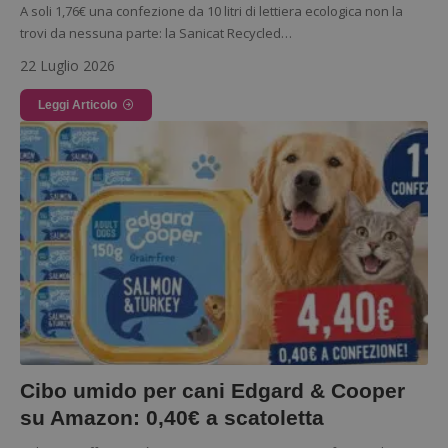
A soli 1,76€ una confezione da 10 litri di lettiera ecologica non la
trovi da nessuna parte: la Sanicat Recycled…
22 Luglio 2026
Leggi Articolo
Google Privacy Policy
CookieScriptConsent
CookieScript
s
www.dimmicosacerchi.it
Cibo umido per cani Edgard & Cooper
su Amazon: 0,40€ a scatoletta