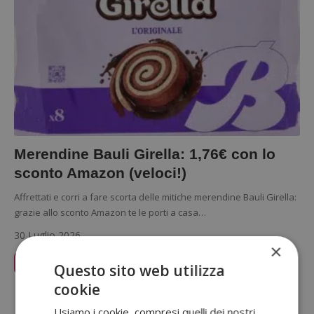
Merendine Bauli Girella: 1,76€ con lo
sconto Amazon (veloci!)
Affrettati e corri a fare scorta delle mitiche merendine Bauli Girella:
grazie allo sconto Amazon te le porti a casa…
30 Luglio 2026
×
Leggi Articolo
Questo sito web utilizza
cookie
Sponsorizzato:
Usiamo i cookie, compresi quelli dei nostri