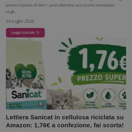
Nome
Provider
/
Dominio
S
presso il punto di ritiro", puoi ottenere uno sconto immediato
_GRECAPTCHA
Google LLC
sugli…
s
www.google.com
24 Luglio 2026
Leggi Articolo
ApplicationGatewayAffinityCORS
diae.emailsp.com
S
Lettiera Sanicat in cellulosa riciclata su
Amazon: 1,76€ a confezione, fai scorta!