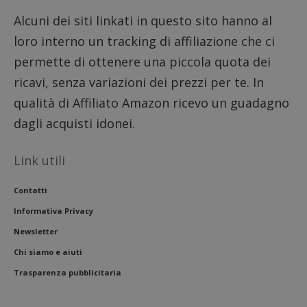
lettere
ritiene
Alcuni dei siti linkati in questo sito hanno al
codice
riferi
loro interno un tracking di affiliazione che ci
il dom
imposta
permette di ottenere una piccola quota dei
cookie
ricavi, senza variazioni dei prezzi per te. In
FCCDCF
.dimmicosacerchi.it
1 anno
Questo
viene u
qualità di Affiliato Amazon ricevo un guadagno
per l'an
intern
dagli acquisti idonei.
dall'o
del sito
__eoi
.dimmicosacerchi.it
5 mesi 4
Questo
Link utili
settimane
viene u
per reg
l'impe
dell'ut
Contatti
l'inter
con il 
Informativa Privacy
contri
miglio
Newsletter
l'espe
dell'ut
Chi siamo e aiuti
analizz
prestaz
Trasparenza pubblicitaria
sito.