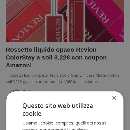
Rossetto liquido opaco Revlon
ColorStay a soli 3,22€ con coupon
Amazon!
Il rossetto liquido opaco Revlon ColorStay Limitless Matte crolla a
soli 3,22€ grazie a un coupon da 1,38€ da selezionare…
1 Luglio 2026
×
Leggi Articolo
Questo sito web utilizza
cookie
Sponsorizzato:
Usiamo i cookie, compresi quelli dei nostri
partner, per garantirti la migliore