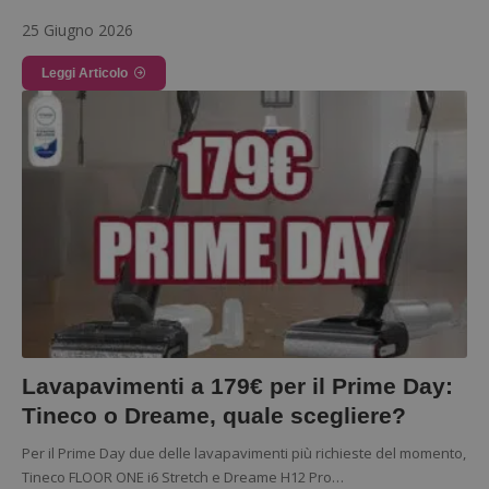
_GRECAPTCHA
Google LLC
25 Giugno 2026
s
www.google.com
Leggi Articolo
ApplicationGatewayAffinityCORS
diae.emailsp.com
S
Lavapavimenti a 179€ per il Prime Day:
Tineco o Dreame, quale scegliere?
Per il Prime Day due delle lavapavimenti più richieste del momento,
Tineco FLOOR ONE i6 Stretch e Dreame H12 Pro…