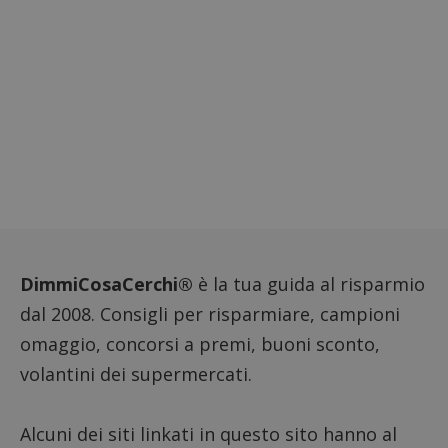
ritiene
codice
riferi
il dom
imposta
cookie
_pk_ses.1.938b
www.dimmicosacerchi.it
29 minuti
Questo
58
cookie
secondi
associa
piatta
analisi
open s
Piwik.
utilizz
aiutare
proprie
siti We
monito
DimmiCosaCerchi®
è la tua guida al risparmio
compo
dei vis
misura
dal 2008. Consigli per risparmiare, campioni
prestaz
sito. È
omaggio, concorsi a premi, buoni sconto,
di tipo
in cui i
volantini dei supermercati.
_pk_se
seguit
breve s
numeri
Alcuni dei siti linkati in questo sito hanno al
lettere
ritiene