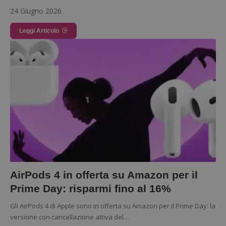
24 Giugno 2026
Leggi Articolo
Google Privacy Policy
CookieScriptConsent
CookieScript
s
www.dimmicosacerchi.it
AirPods 4 in offerta su Amazon per il
Prime Day: risparmi fino al 16%
Gli AirPods 4 di Apple sono in offerta su Amazon per il Prime Day: la
versione con cancellazione attiva del…