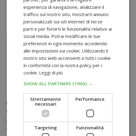
esperienza di navigazione, analizzare il
traffico sul nostro sito, mostrarti annunci
personalizzati sui siti internet di terze
parti e per fornirti le funzionalità relative ai
social media. Potrai modificare le tue
preferenze in ogni momento accedendo
alle impostazioni sui cookie. Utilizzando il
nostro sito web acconsenti a tutti i cookie
in conformità con la nostra policy per i
cookie.
Leggi di più
SHOW ALL PARTNERS
(1900) →
Strettamente
Performance
Carta igienica Nicky Fashion 36 rotoli in
necessari
offerta su Amazon
Per il Prime Day puoi fare scorta di carta igienica a un prezzo
Targeting
Funzionalità
davvero conveniente: la confezione da 36 maxi…