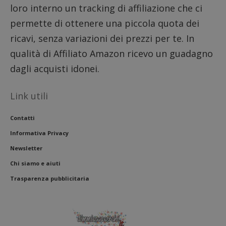
loro interno un tracking di affiliazione che ci
codice
riferi
permette di ottenere una piccola quota dei
il dom
imposta
cookie
ricavi, senza variazioni dei prezzi per te. In
FCCDCF
.dimmicosacerchi.it
1 anno
Questo
qualità di Affiliato Amazon ricevo un guadagno
viene u
per l'an
dagli acquisti idonei.
intern
dall'o
del sito
Link utili
__eoi
.dimmicosacerchi.it
5 mesi 4
Questo
settimane
viene u
per reg
Contatti
l'impe
dell'ut
Informativa Privacy
l'inter
con il 
Newsletter
contri
miglio
Chi siamo e aiuti
l'espe
dell'ut
analizz
Trasparenza pubblicitaria
prestaz
sito.