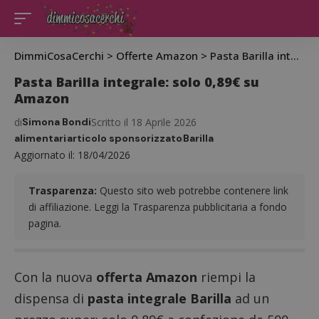
DimmiCosaCerchi
>
Offerte Amazon
>
Pasta Barilla integrale: solo 0,89€ su Amazon
Pasta Barilla integrale: solo 0,89€ su
Amazon
di
Simona Bondi
Scritto il 18 Aprile 2026
alimentari
articolo sponsorizzato
Barilla
Aggiornato il: 18/04/2026
Trasparenza:
Questo sito web potrebbe contenere link
di affiliazione. Leggi la Trasparenza pubblicitaria a fondo
pagina.
Con la nuova
offerta Amazon
riempi la
dispensa di
pasta integrale Barilla
ad un