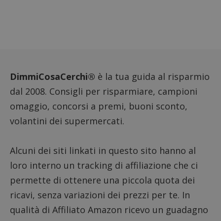
contri
miglio
l'espe
dell'ut
analizz
prestaz
sito.
DimmiCosaCerchi®
è la tua guida al risparmio
dal 2008. Consigli per risparmiare, campioni
omaggio, concorsi a premi, buoni sconto,
volantini dei supermercati.
Alcuni dei siti linkati in questo sito hanno al
loro interno un tracking di affiliazione che ci
permette di ottenere una piccola quota dei
ricavi, senza variazioni dei prezzi per te. In
qualità di Affiliato Amazon ricevo un guadagno