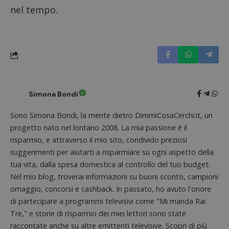
monito
determinare
nel tempo.
compo
se il browser
dei vis
del
misura
visitatore
prestaz
del sito web
sito. È
supporta i
di tipo
cookie.
in cui i
_pk_id 
da una
serie 
e lette
ritiene
Simona Bondi
codice
riferi
il dom
Sono Simona Bondi, la mente dietro DimmiCosaCerchi.it, un
imposta
cookie
progetto nato nel lontano 2008. La mia passione è il
_pk_ses.1.938b
www.dimmicosacerchi.it
29 minuti
Questo
risparmio, e attraverso il mio sito, condivido preziosi
58
cookie
suggerimenti per aiutarti a risparmiare su ogni aspetto della
secondi
associa
piatta
tua vita, dalla spesa domestica al controllo del tuo budget.
analisi
open s
Nel mio blog, troverai informazioni su buoni sconto, campioni
Piwik.
omaggio, concorsi e cashback. In passato, ho avuto l'onore
utilizz
aiutare
di partecipare a programmi televisivi come "Mi manda Rai
proprie
siti We
Tre," e storie di risparmio dei miei lettori sono state
monito
compo
raccontate anche su altre emittenti televisive. Scopri di più