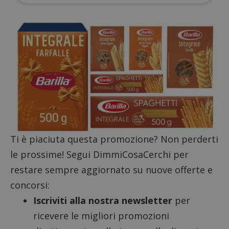
Targeting
Funzionalità
I cookie strettamente necessari consentono le
funzionalità principali del sito web come l'accesso
dell'utente e la gestione dell'account. Il sito web
non può essere utilizzato correttamente senza i
cookie strettamente necessari.
Nome
Provider
/
Dominio
S
_GRECAPTCHA
Google LLC
s
www.google.com
Ti è piaciuta questa promozione? Non perderti
le prossime! Segui DimmiCosaCerchi per
restare sempre aggiornato su nuove offerte e
ApplicationGatewayAffinityCORS
diae.emailsp.com
S
concorsi:
Iscriviti alla nostra newsletter
per
ricevere le migliori promozioni