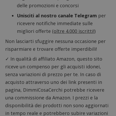
delle promozioni e concorsi
Unisciti al nostro canale Telegram
per
ricevere notifiche immediate sulle
migliori offerte
(oltre 4.000 iscritti!)
Non lasciarti sfuggire nessuna occasione per
risparmiare e trovare offerte imperdibili!
✓ In qualità di affiliato Amazon, questo sito
riceve un compenso per gli acquisti idonei,
Nome
Provider
/
Dominio
Scadenza
Descri
senza variazioni di prezzo per te. In caso di
_pk_id.1.938b
www.dimmicosacerchi.it
1 anno
Questo
Provider
/
Nome
Scadenza
Descrizione
cookie
acquisto attraverso uno dei link presenti in
Dominio
associa
piatta
pagina, DimmiCosaCerchi potrebbe ricevere
test_cookie
14 minuti
Questo
Google LLC
analisi
57
cookie è
.doubleclick.net
open s
una commissione da Amazon. I prezzi e la
secondi
impostato
Piwik.
da
utilizz
DoubleClick
disponibilità dei prodotti non sono aggiornati
aiutare
(che è di
proprie
proprietà di
in tempo reale e potrebbero subire variazioni
siti We
Google) per