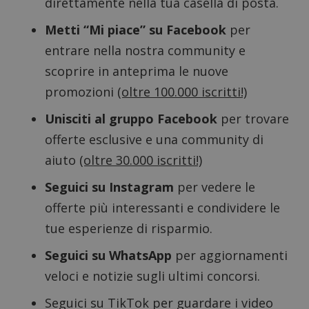
direttamente nella tua casella di posta.
Metti “Mi piace” su Facebook
per
entrare nella nostra community e
scoprire in anteprima le nuove
promozioni
(oltre 100.000 iscritti!)
Unisciti al gruppo Facebook
per trovare
offerte esclusive e una community di
aiuto
(oltre 30.000 iscritti!)
Seguici su Instagram
per vedere le
Google Privacy Policy
offerte più interessanti e condividere le
tue esperienze di risparmio.
Seguici su WhatsApp
per aggiornamenti
CookieScriptConsent
CookieScript
s
www.dimmicosacerchi.it
veloci e notizie sugli ultimi concorsi.
Seguici su TikTok
per guardare i video