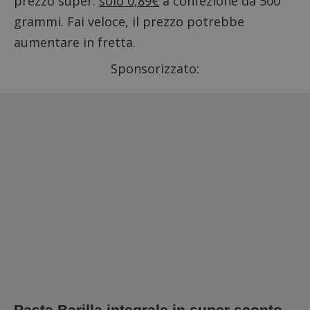
prezzo super:
solo 0,89€
a confezione da 500
grammi. Fai veloce, il prezzo potrebbe
aumentare in fretta.
Sponsorizzato:
Pasta Barilla integrale in super sconto