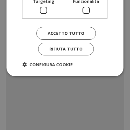
Targeting
Funzionalità
ACCETTO TUTTO
RIFIUTA TUTTO
CONFIGURA COOKIE
Strettamente necessari
Performance
Targeting
Funzionalità
I cookie strettamente necessari consentono le
funzionalità principali del sito web come l'accesso
dell'utente e la gestione dell'account. Il sito web
non può essere utilizzato correttamente senza i
cookie strettamente necessari.