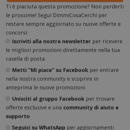
da una
serie 
Ti è piaciuta questa promozione? Non perderti
e lette
ritiene
le prossime! Segui DimmiCosaCerchi per
codice
riferi
restare sempre aggiornato su nuove offerte e
il dom
imposta
concorsi:
cookie
Iscriviti alla nostra newsletter
per ricevere
_pk_ses.1.938b
www.dimmicosacerchi.it
29 minuti
Questo
58
cookie
le migliori promozioni direttamente nella tua
secondi
associa
piatta
casella di posta.
analisi
open s
Piwik.
Metti “Mi piace” su Facebook
per entrare
utilizz
aiutare
nella nostra community e scoprire in
proprie
siti We
anteprima le nuove promozioni
monito
compo
dei vis
Unisciti al gruppo Facebook
per trovare
misura
prestaz
offerte esclusive e una
community di aiuto e
sito. È
di tipo
in cui i
supporto
_pk_se
seguit
Seguici su WhatsApp
per aggiornamenti
breve s