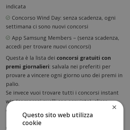
indicata
Concorso Wind Day
: senza scadenza, ogni
settimana ci sono nuovi concorsi
App Samsung Members
– (senza scadenza,
accedi per trovare nuovi concorsi)
Questa è la lista dei
concorsi gratuiti con
premi giornalieri
: salvala nei preferiti per
provare a vincere ogni giorno uno dei premi in
palio.
Se invece vuoi trovare tutti i concorsi instant
win (compresi quelli con acquisto), clicca
×
qui:
tutti i concorsi instant win.
In alternativa
Questo sito web utilizza
puoi visitare anche la sezione dedicata ai
cookie
concorsi gratuiti
, che prevedono premi anche