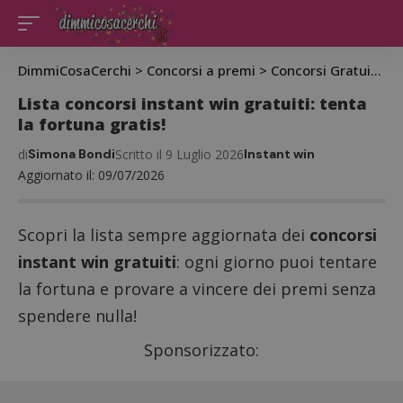
DimmiCosaCerchi
>
Concorsi a premi
>
Concorsi Gratuiti
>
L
Lista concorsi instant win gratuiti: tenta
la fortuna gratis!
di
Simona Bondi
Scritto il 9 Luglio 2026
Instant win
Aggiornato il: 09/07/2026
Scopri la lista sempre aggiornata dei
concorsi
instant win gratuiti
: ogni giorno puoi tentare
la fortuna e provare a vincere dei premi senza
spendere nulla!
Sponsorizzato: