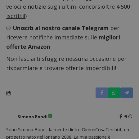
numeri
veloci e notizie sugli ultimi concorsi
oltre 4.500
lettere
ritiene
codice
iscritti!)
riferi
il dom
Unisciti al nostro canale Telegram
per
imposta
cookie
ricevere notifiche immediate sulle
migliori
FCCDCF
.dimmicosacerchi.it
1 anno
Questo
viene u
offerte Amazon
per l'an
intern
Non lasciarti sfuggire nessuna occasione per
dall'o
del sito
risparmiare e trovare offerte imperdibili!
__eoi
.dimmicosacerchi.it
5 mesi 4
Questo
settimane
viene u
per reg
l'impe
dell'ut
l'inter
con il 
contri
miglio
l'espe
dell'ut
Simona Bondi
analizz
prestaz
sito.
Sono Simona Bondi, la mente dietro DimmiCosaCerchi.it, un
progetto nato nel lontano 2008. La mia passione è il