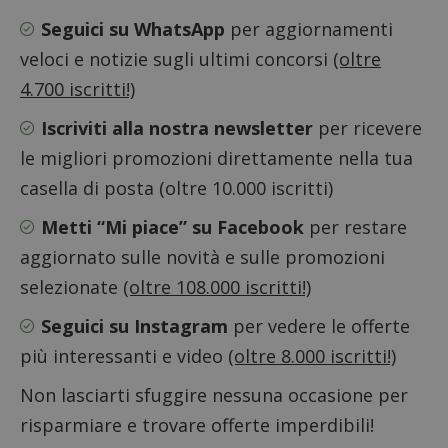
Google Privacy Policy
Seguici su WhatsApp
per aggiornamenti
veloci e notizie sugli ultimi concorsi
(oltre
4.700 iscritti!)
CookieScriptConsent
CookieScript
Iscriviti alla nostra newsletter
per ricevere
s
www.dimmicosacerchi.it
le migliori promozioni direttamente nella tua
casella di posta (oltre 10.000 iscritti)
Metti “Mi piace” su Facebook
per restare
aggiornato sulle novità e sulle promozioni
selezionate
(oltre 108.000 iscritti!)
Seguici su Instagram
per vedere le offerte
più interessanti e video
(oltre 8.000 iscritti!)
Non lasciarti sfuggire nessuna occasione per
risparmiare e trovare offerte imperdibili!