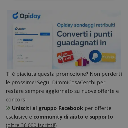
ApplicationGatewayAffinityCORS
diae.emailsp.com
S
Ti è piaciuta questa promozione? Non perderti
le prossime! Segui DimmiCosaCerchi per
restare sempre aggiornato su nuove offerte e
concorsi:
Unisciti al gruppo Facebook
per offerte
esclusive e
community di aiuto e supporto
(oltre 36.000 iscritti!)