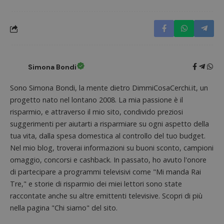
Nome
Provider
/
Dominio
Scadenza
Descri
_pk_id.1.938b
www.dimmicosacerchi.it
1 anno
Questo
Provider
/
Nome
Scadenza
Descrizione
cookie
Dominio
associa
piatta
test_cookie
14 minuti
Questo
Google LLC
analisi
57
cookie è
.doubleclick.net
open s
secondi
impostato
Simona Bondi
Piwik.
da
utilizz
DoubleClick
aiutare
(che è di
Sono Simona Bondi, la mente dietro DimmiCosaCerchi.it, un
proprie
proprietà di
siti We
Google) per
progetto nato nel lontano 2008. La mia passione è il
monito
determinare
compo
risparmio, e attraverso il mio sito, condivido preziosi
se il browser
dei vis
del
misura
suggerimenti per aiutarti a risparmiare su ogni aspetto della
visitatore
prestaz
del sito web
tua vita, dalla spesa domestica al controllo del tuo budget.
sito. È
supporta i
di tipo
cookie.
Nel mio blog, troverai informazioni su buoni sconto, campioni
in cui i
_pk_id 
omaggio, concorsi e cashback. In passato, ho avuto l'onore
da una
di partecipare a programmi televisivi come "Mi manda Rai
serie 
e lette
Tre," e storie di risparmio dei miei lettori sono state
ritiene
codice
raccontate anche su altre emittenti televisive. Scopri di più
riferi
il dom
nella pagina "Chi siamo" del sito.
imposta
cookie