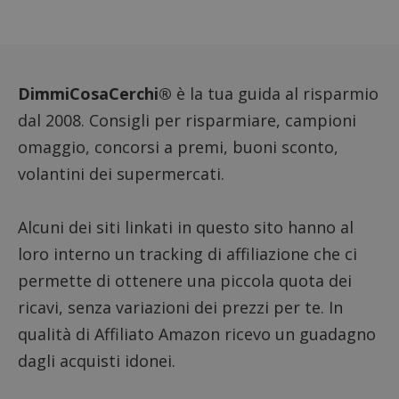
FCCDCF
.dimmicosacerchi.it
1 anno
Questo
viene u
per l'an
intern
dall'o
del sito
DimmiCosaCerchi®
è la tua guida al risparmio
__eoi
.dimmicosacerchi.it
5 mesi 4
Questo
settimane
viene u
dal 2008. Consigli per risparmiare, campioni
per reg
l'impe
omaggio, concorsi a premi, buoni sconto,
dell'ut
l'inter
volantini dei supermercati.
con il 
contri
miglio
l'espe
dell'ut
Alcuni dei siti linkati in questo sito hanno al
analizz
prestaz
loro interno un tracking di affiliazione che ci
sito.
permette di ottenere una piccola quota dei
ricavi, senza variazioni dei prezzi per te. In
qualità di Affiliato Amazon ricevo un guadagno
dagli acquisti idonei.