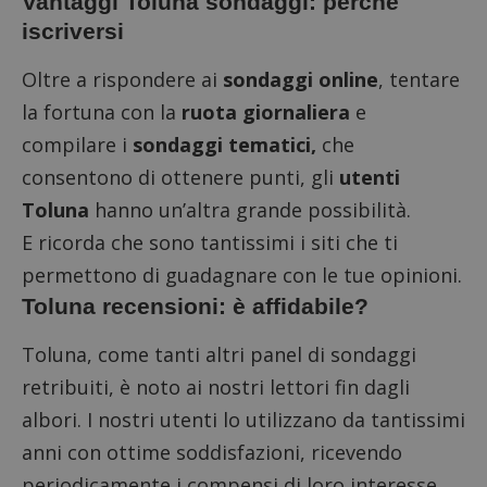
Vantaggi Toluna sondaggi: perché
in cui i
_pk_id 
iscriversi
da una
serie 
e lette
Oltre a rispondere ai
sondaggi online
, tentare
ritiene
codice
la fortuna con la
ruota giornaliera
e
riferi
il dom
compilare i
sondaggi tematici,
che
imposta
cookie
consentono di ottenere punti, gli
utenti
_pk_ses.1.938b
www.dimmicosacerchi.it
29 minuti
Questo
58
cookie
Toluna
hanno un’altra grande possibilità.
secondi
associa
piatta
E ricorda che sono tantissimi i siti che ti
analisi
open s
permettono di guadagnare con le tue opinioni.
Piwik.
utilizz
Toluna recensioni: è affidabile?
aiutare
proprie
siti We
Toluna, come tanti altri panel di sondaggi
monito
compo
retribuiti, è noto ai nostri lettori fin dagli
dei vis
misura
albori. I nostri utenti lo utilizzano da tantissimi
prestaz
sito. È
di tipo
anni con ottime soddisfazioni, ricevendo
in cui i
_pk_se
periodicamente i compensi di loro interesse.