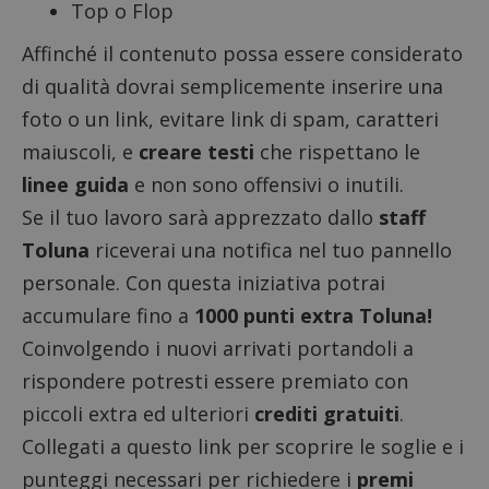
Top o Flop
Affinché il contenuto possa essere considerato
di qualità dovrai semplicemente inserire una
foto o un link, evitare link di spam, caratteri
maiuscoli, e
creare testi
che rispettano le
linee guida
e non sono offensivi o inutili.
Google Privacy Policy
Se il tuo lavoro sarà apprezzato dallo
staff
Toluna
riceverai una notifica nel tuo pannello
personale. Con questa iniziativa potrai
CookieScriptConsent
CookieScript
accumulare fino a
1000 punti extra Toluna!
s
www.dimmicosacerchi.it
Coinvolgendo i nuovi arrivati portandoli a
rispondere potresti essere premiato con
piccoli extra ed ulteriori
crediti gratuiti
.
Collegati a questo
link
per scoprire le soglie e i
punteggi necessari per richiedere i
premi