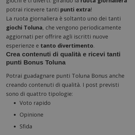
giochi e ti diverti: girando la
ruota giornaliera
cookie strettamente necessari.
potrai ricevere tanti
punti extra
!
Nome
Provider
/
Dominio
S
La ruota giornaliera è soltanto uno dei tanti
_GRECAPTCHA
Google LLC
giochi Toluna
, che vengono periodicamente
s
www.google.com
aggiornati per offrire agli iscritti nuove
esperienze e
tanto divertimento
.
Crea contenuti di qualità e ricevi tanti
punti Bonus Toluna
Potrai guadagnare punti Toluna Bonus anche
ApplicationGatewayAffinityCORS
diae.emailsp.com
S
creando contenuti di qualità. I post previsti
sono di quattro tipologie:
Voto rapido
Opinione
Sfida