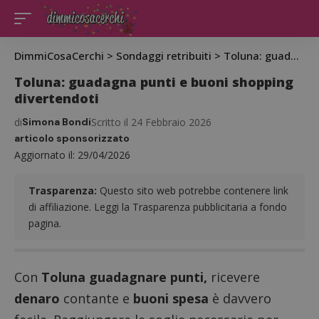
DimmiCosaCerchi
>
Sondaggi retribuiti
>
Toluna: guadagna punti e buoni shopping divertendoti
Toluna: guadagna punti e buoni shopping
divertendoti
di
Simona Bondi
Scritto il 24 Febbraio 2026
articolo sponsorizzato
Aggiornato il: 29/04/2026
Trasparenza:
Questo sito web potrebbe contenere link
di affiliazione. Leggi la Trasparenza pubblicitaria a fondo
pagina.
Con
Toluna
guadagnare punti,
ricevere
denaro
contante e
buoni spesa
è davvero