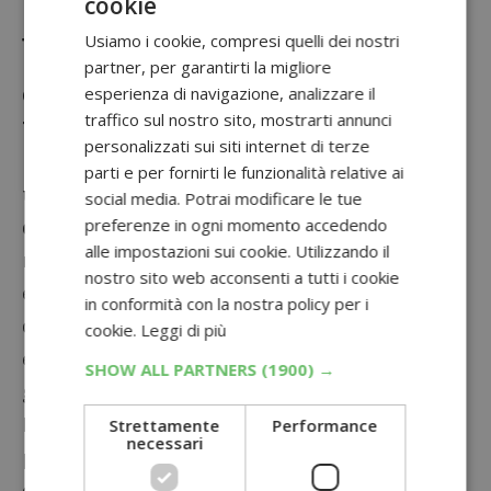
cookie
Usiamo i cookie, compresi quelli dei nostri
Toluna: come guadagnare punti
partner, per garantirti la migliore
esperienza di navigazione, analizzare il
Guadagnare punti e
ricevere premi con
traffico sul nostro sito, mostrarti annunci
Toluna
è semplicissimo. Una volta entrato
personalizzati sui siti internet di terze
nella tua
area sondaggi del panel Toluna
parti e per fornirti le funzionalità relative ai
troverai tutti i
questionari e surveys
social media. Potrai modificare le tue
preferenze in ogni momento accedendo
disponibili
. I più importanti ti verranno
alle impostazioni sui cookie. Utilizzando il
notificati anche attraverso la casella di posta
nostro sito web acconsenti a tutti i cookie
elettronica indicata in fase di registrazione,
in conformità con la nostra policy per i
quindi ricordati di controllare spesso la tua
cookie.
Leggi di più
email per non perdere opportunità di
SHOW ALL PARTNERS
(1900) →
guadagno.
Il
valore di punti
previsto per ogni sondaggio
Strettamente
Performance
necessari
può variare in base alla lunghezza ed alla
complessità delle domande poste. Oltre ai