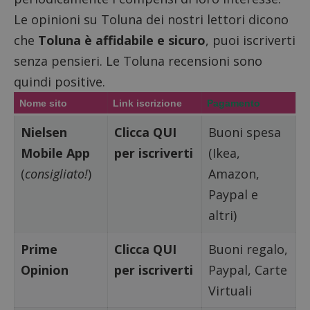
seguit
breve s
Le opinioni su Toluna dei nostri lettori dicono
numeri
lettere
che
Toluna è affidabile e sicuro
, puoi iscriverti
ritiene
codice
senza pensieri. Le Toluna recensioni sono
riferi
il dom
quindi positive.
imposta
cookie
Nome sito
Link iscrizione
Pagamento
FCCDCF
.dimmicosacerchi.it
1 anno
Questo
viene u
Nielsen
Clicca QUI
Buoni spesa
per l'an
intern
dall'o
Mobile App
per iscriverti
(Ikea,
del sito
(
consigliato!
)
Amazon,
__eoi
.dimmicosacerchi.it
5 mesi 4
Questo
settimane
viene u
Paypal e
per reg
l'impe
altri)
dell'ut
l'inter
con il 
Prime
Clicca QUI
Buoni regalo,
contri
miglio
l'espe
Opinion
per iscriverti
Paypal, Carte
dell'ut
analizz
Virtuali
prestaz
sito.