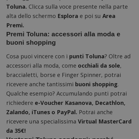
Toluna.
Clicca sulla voce presente nella parte
alta dello schermo
Esplora
e poi su
Area
Premi.
Premi Toluna: accessori alla moda e
buoni shopping
Nome
Provider
/
Dominio
Scadenza
Descri
Cosa puoi vincere con i
punti Toluna
? Oltre ad
_pk_id.1.938b
www.dimmicosacerchi.it
1 anno
Questo
Provider
/
accessori alla moda, come
occhiali da sole
,
Nome
Scadenza
Descrizione
cookie
Dominio
associa
braccialetti, borse e
Finger Spinner
, potrai
piatta
test_cookie
14 minuti
Questo
Google LLC
analisi
57
cookie è
.doubleclick.net
ricevere anche tantissimi
buoni shopping
.
open s
secondi
impostato
Piwik.
da
Qualche esempio? Accumulando punti potrai
utilizz
DoubleClick
aiutare
(che è di
proprie
richiedere
e-Voucher Kasanova, Decathlon,
proprietà di
siti We
Google) per
monito
Zalando, iTunes o PayPal.
Potrai anche
determinare
compo
se il browser
dei vis
ricevere una specialissima
Virtual MasterCard
del
misura
visitatore
prestaz
del sito web
da 35€!
sito. È
supporta i
di tipo
cookie.