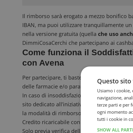
Il rimborso sarà erogato a mezzo bonifico ba
IBAN, ma puoi utilizzare tranquillamente u
nella versione gratuita (quella
che uso anch
DimmiCosaCerchi che partecipano ai cashb
Come funziona il Soddisfatt
con Avena
Per partecipare, ti basterà acquistare
1 Vagi
Questo sito 
delle farmacie e/o parafarmacie aderenti all’
Usiamo i cookie, c
In caso di insoddisfazione, entro un massimo
navigazione, anali
sito dedicato all’iniziativa
, compilare il form 
terze parti e per 
ogni momento acce
la modalità di rimborso preferita fra Bonifi
tutti i cookie in 
Credito ricaricabile con IBAN e indicare il re
SHOW ALL PAR
Solo previa verifica della correttezza dei do