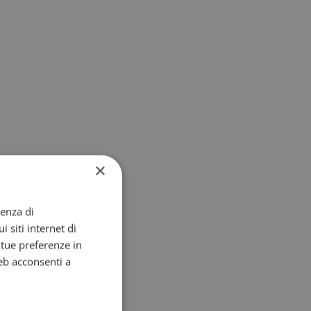
×
ienza di
i siti internet di
e tue preferenze in
eb acconsenti a