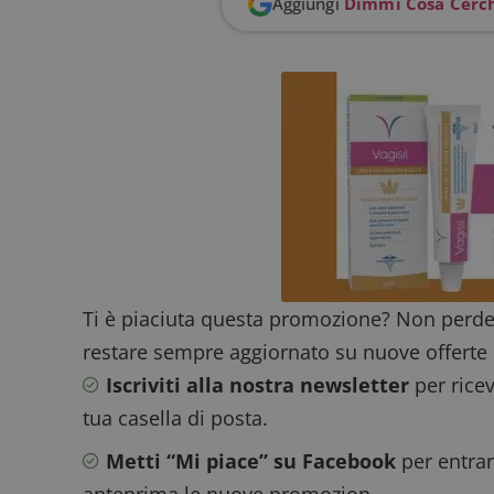
Aggiungi
Dimmi Cosa Cerc
FCCDCF
.
__eoi
.
Ti è piaciuta questa promozione? Non perde
restare sempre aggiornato su nuove offerte 
Iscriviti alla nostra newsletter
per ricev
tua casella di posta.
Metti “Mi piace” su Facebook
per entrar
anteprima le nuove promozion