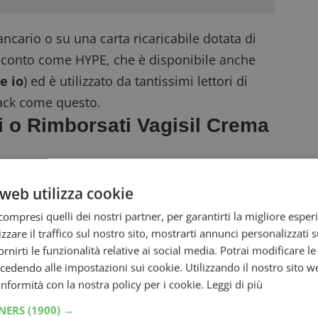
ncario o su una carta ricaricabile dotata di
n conto come
HYPE
, che è disponibile anche
e io
) ed è utilizzato da tantissimi lettori di
ack come questo.
i o Rimborsati Vagisil Crema
sil Crema con Avena Prebiotica
presso una
web utilizza cookie
iniziativa e conservare lo scontrino.
ompresi quelli dei nostri partner, per garantirti la migliore esper
 di 5 giorni dall’acquisto dovrai
collegarti al
zzare il traffico sul nostro sito, mostrarti annunci personalizzati su
con i tuoi dati, inserire i dati dello scontrino e
fornirti le funzionalità relative ai social media. Potrai modificare l
dendo alle impostazioni sui cookie. Utilizzando il nostro sito w
co Bancario, Postepay dotata di IBAN o Carta di
conformità con la nostra policy per i cookie.
Leggi di più
lativo IBAN.
TNERS
(1900) →
cumenti inviati la società delegata provvederà