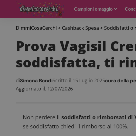
Campioni omaggio
Conco
DimmiCosaCerchi
>
Cashback Spesa
>
Soddisfatti o 
Prova Vagisil Cr
soddisfatta, ti 
di
Scritto il 15 Luglio 2025
Simona Bondi
cura della p
Aggiornato il: 12/07/2026
Non perdere il
soddisfatti o rimborsati di
se soddisfatto chiedi il rimborso al 100%.