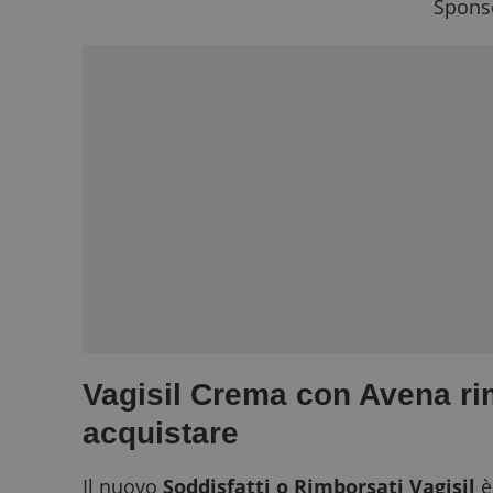
Sponso
Vagisil Crema con Avena r
acquistare
Il nuovo
Soddisfatti o Rimborsati
Vagisil
è