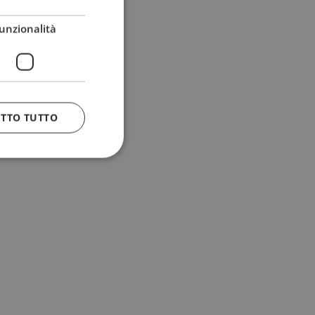
unzionalità
ETTO TUTTO
 e la gestione
n cookie
uando viene
la sua analisi dei