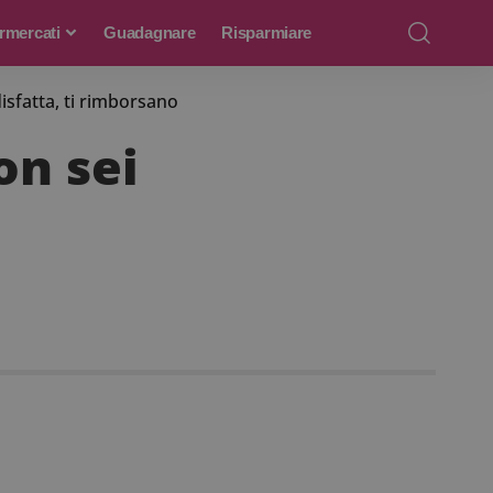
rmercati
Guadagnare
Risparmiare
isfatta, ti rimborsano
on sei