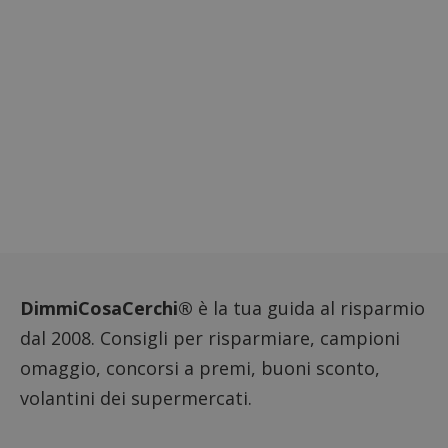
per reg
l'impe
dell'ut
l'inter
con il 
contri
miglio
l'espe
dell'ut
analizz
prestaz
sito.
DimmiCosaCerchi®
è la tua guida al risparmio
dal 2008. Consigli per risparmiare, campioni
omaggio, concorsi a premi, buoni sconto,
volantini dei supermercati.