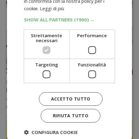
in conformità con la nostra policy per i
cookie.
Leggi di più
SHOW ALL PARTNERS
(1900) →
Strettamente
Performance
necessari
Targeting
Funzionalità
OFFERTE AMAZON
Sconto del 50% su Roberts, Borotalco e altri
prodotti per la cura della persona su Amazon
ACCETTO TUTTO
Occasione da non perdere su Amazon: aggiungi almeno 20 euro di
prodotti dalla selezione dedicata e ricevi direttamente a carrello…
RIFIUTA TUTTO
28 Luglio 2026
CONFIGURA COOKIE