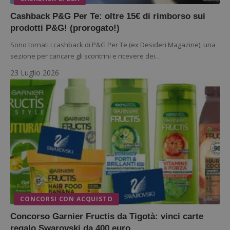
secondi
impostato
Piwik.
da
utilizz
Cashback P&G Per Te: oltre 15€ di rimborso sui
DoubleClick
aiutare
(che è di
prodotti P&G! (prorogato!)
proprie
proprietà di
siti We
Google) per
monito
Sono tornati i cashback di P&G Per Te (ex Desideri Magazine), una
determinare
compo
se il browser
sezione per caricare gli scontrini e ricevere dei…
dei vis
del
misura
visitatore
prestaz
23 Luglio 2026
del sito web
sito. È
supporta i
di tipo
cookie.
in cui i
_pk_id 
da una
serie 
e lette
ritiene
codice
riferi
il dom
imposta
cookie
_pk_ses.1.938b
www.dimmicosacerchi.it
29 minuti
Questo
58
cookie
secondi
associa
CONCORSI CON ACQUISTO
piatta
analisi
open s
Concorso Garnier Fructis da Tigotà: vinci carte
Piwik.
regalo Swarovski da 400 euro
utilizz