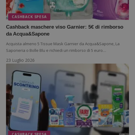
s
www.dimmicosacerchi.it
CASHBACK SPESA
Cashback maschere viso Garnier: 5€ di rimborso
da Acqua&Sapone
Acquista almeno 5 Tissue Mask Garnier da Acqua&Sapone, La
Saponeria o Bolle Blu e richiedi un rimborso di 5 euro…
23 Luglio 2026
Nome
Provider
/
Dominio
Scadenza
Descri
_pk_id.1.938b
www.dimmicosacerchi.it
1 anno
Questo
Provider
/
Nome
Scadenza
Descrizione
cookie
Dominio
associa
piatta
test_cookie
14 minuti
Questo
Google LLC
analisi
57
cookie è
.doubleclick.net
CASHBACK SPESA
open s