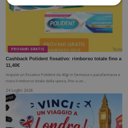
Strettamente necessari
Performance
Targeting
Funzionalità
I cookie strettamente necessari consentono le
funzionalità principali del sito web come l'accesso
dell'utente e la gestione dell'account. Il sito web
PROVAMI GRATIS
non può essere utilizzato correttamente senza i
cookie strettamente necessari.
Cashback Polident fissativo: rimborso totale fino a
Nome
Provider
/
Dominio
S
11,40€
_GRECAPTCHA
Google LLC
Acquisti un fissativo Polident da 40gr in farmacia o parafarmacia e
s
www.google.com
ricevi il rimborso totale della spesa, fino a un…
24 Luglio 2026
ApplicationGatewayAffinityCORS
diae.emailsp.com
S