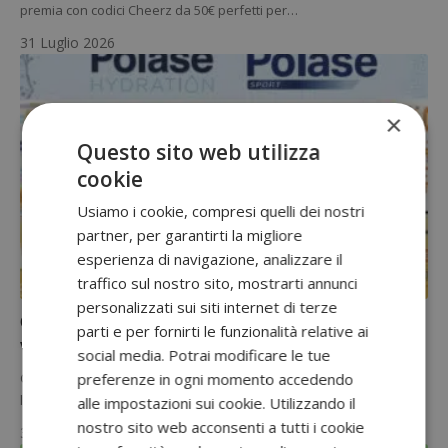
premia con codici Cheerz da 50€ perfetti per…
31 Luglio 2026
×
Questo sito web utilizza
cookie
Usiamo i cookie, compresi quelli dei nostri
partner, per garantirti la migliore
esperienza di navigazione, analizzare il
traffico sul nostro sito, mostrarti annunci
CONCORSI CON ACQUISTO
personalizzati sui siti internet di terze
Concorso Polase “Dai ritmo al tuo allenamento”:
parti e per fornirti le funzionalità relative ai
vinci cuffie Shokz Openrun Pro 2
social media. Potrai modificare le tue
Con il concorso Polase "Dai ritmo al tuo allenamento" puoi vincere
preferenze in ogni momento accedendo
le cuffie sportive Shokz Openrun Pro 2 del valore…
alle impostazioni sui cookie. Utilizzando il
nostro sito web acconsenti a tutti i cookie
30 Luglio 2026