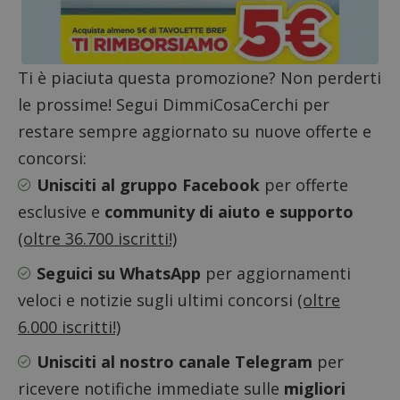
compo
se il browser
dei vis
del
misura
visitatore
prestaz
del sito web
sito. È
supporta i
di tipo
cookie.
Ti è piaciuta questa promozione? Non perderti
in cui i
_pk_id 
le prossime! Segui DimmiCosaCerchi per
da una
serie 
e lette
restare sempre aggiornato su nuove offerte e
ritiene
codice
concorsi:
riferi
il dom
Unisciti al gruppo Facebook
per offerte
imposta
cookie
esclusive e
community di aiuto e supporto
_pk_ses.1.938b
www.dimmicosacerchi.it
29 minuti
Questo
(oltre 36.700 iscritti!)
58
cookie
secondi
associa
piatta
Seguici su WhatsApp
per aggiornamenti
analisi
open s
veloci e notizie sugli ultimi concorsi
(oltre
Piwik.
utilizz
6.000 iscritti!)
aiutare
proprie
siti We
Unisciti al nostro canale Telegram
per
monito
compo
ricevere notifiche immediate sulle
migliori
dei vis