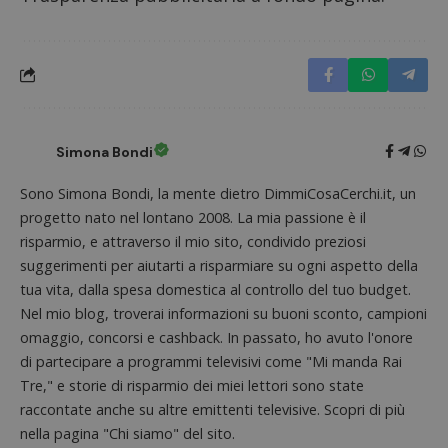
miglio
l'espe
dell'ut
analizz
prestaz
sito.
Simona Bondi
Sono Simona Bondi, la mente dietro DimmiCosaCerchi.it, un
progetto nato nel lontano 2008. La mia passione è il
risparmio, e attraverso il mio sito, condivido preziosi
suggerimenti per aiutarti a risparmiare su ogni aspetto della
tua vita, dalla spesa domestica al controllo del tuo budget.
Nel mio blog, troverai informazioni su buoni sconto, campioni
omaggio, concorsi e cashback. In passato, ho avuto l'onore
di partecipare a programmi televisivi come "Mi manda Rai
Tre," e storie di risparmio dei miei lettori sono state
raccontate anche su altre emittenti televisive. Scopri di più
nella pagina "Chi siamo" del sito.