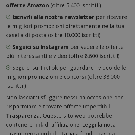
misura
offerte Amazon
(oltre 5.400 iscritti!)
prestaz
sito. È
di tipo
Iscriviti alla nostra newsletter
per ricevere
in cui i
_pk_se
le migliori promozioni direttamente nella tua
seguit
breve s
casella di posta (oltre 10.000 iscritti)
numeri
lettere
ritiene
Seguici su Instagram
per vedere le offerte
codice
riferi
più interessanti e video
(oltre 8.600 iscritti!)
il dom
imposta
cookie
Seguici su TikTok
per guardare i video delle
FCCDCF
.dimmicosacerchi.it
1 anno
Questo
migliori promozioni e concorsi
(oltre 38.000
viene u
per l'an
iscritti!)
intern
dall'o
del sito
Non lasciarti sfuggire nessuna occasione per
__eoi
.dimmicosacerchi.it
5 mesi 4
Questo
risparmiare e trovare offerte imperdibili!
settimane
viene u
per reg
Trasparenza:
Questo sito web potrebbe
l'impe
dell'ut
contenere link di affiliazione. Leggi la nota
l'inter
con il 
Trasparenza pubblicitaria a fondo pagina.
contri