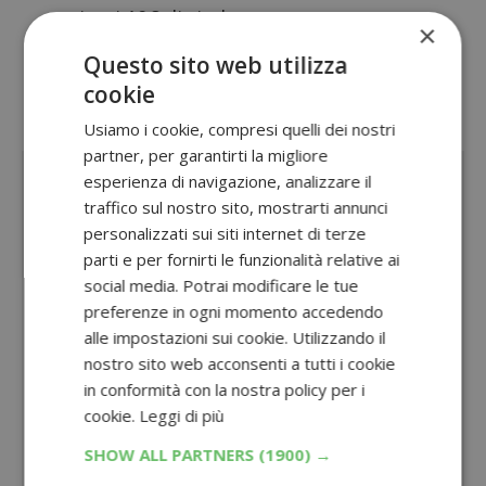
ricevi 10€ di rimborso
×
Oppure visita la sezione dedicata a tutti
Questo sito web utilizza
cookie
i tutti i
cashback sulla spesa
Usiamo i cookie, compresi quelli dei nostri
Sponsorizzato:
partner, per garantirti la migliore
esperienza di navigazione, analizzare il
traffico sul nostro sito, mostrarti annunci
personalizzati sui siti internet di terze
parti e per fornirti le funzionalità relative ai
social media. Potrai modificare le tue
preferenze in ogni momento accedendo
alle impostazioni sui cookie. Utilizzando il
nostro sito web acconsenti a tutti i cookie
in conformità con la nostra policy per i
cookie.
Leggi di più
SHOW ALL PARTNERS
(1900) →