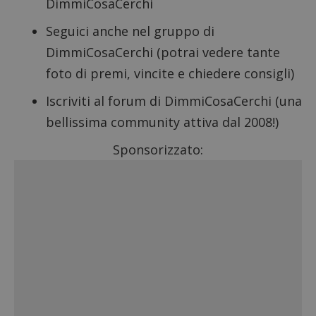
DimmiCosaCerchi
Seguici anche nel
gruppo di
DimmiCosaCerchi
(potrai vedere tante
foto di premi, vincite e chiedere consigli)
Google Privacy Policy
Iscriviti al forum di DimmiCosaCerchi (una
bellissima community attiva dal 2008!)
CookieScriptConsent
CookieScript
Sponsorizzato:
s
www.dimmicosacerchi.it