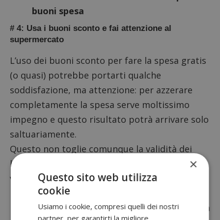
buoni spesa
# 4: Usa i buoni sconto e fai attenzione al
supermercato
L’uso dei
buoni sconto
per fare la spesa gratis
(o quasi) potrebbe portarti qualche
soddisfazione, ma attenzione: per azzerare
completamente la spesa serve moltissimo
impegno e questo risultato potrà arrivare solo
saltuariamente.
Questo non toglie comunque la validità dei
×
buoni sconto: scaricali, stampali e sfoglia i
Questo sito web utilizza
volantini dei supermercati della tua zona.
cookie
Potrebbe capitarti di trovare in sconto un
Usiamo i cookie, compresi quelli dei nostri
prodotto abbinabile ad un coupon, arrivando a
partner, per garantirti la migliore