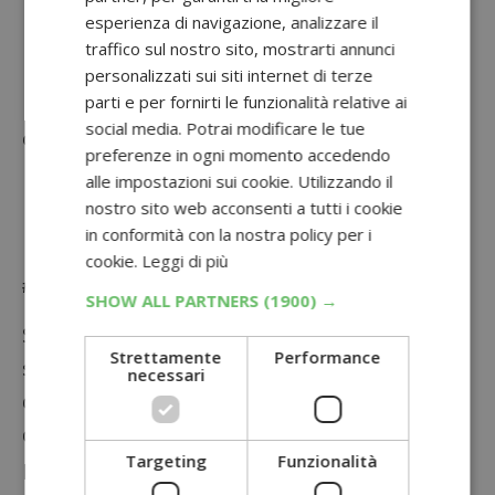
pagarlo anche solo pochi centesimi. Ricorda
esperienza di navigazione, analizzare il
però che ogni supermercato applica le proprie
traffico sul nostro sito, mostrarti annunci
regole sull’utilizzo dei buoni sconto e che
personalizzati sui siti internet di terze
parti e per fornirti le funzionalità relative ai
potrebbe non accettarlo su un prodotto in
social media. Potrai modificare le tue
offerta.
preferenze in ogni momento accedendo
Lista di siti per stampare buoni sconto
alle impostazioni sui cookie. Utilizzando il
nostro sito web acconsenti a tutti i cookie
Link per sfogliare i
volantini della tua
in conformità con la nostra policy per i
zona
cookie.
Leggi di più
# 5: Segui le offerte Amazon
SHOW ALL PARTNERS
(1900) →
Se hai dimestichezza con gli acquisti online,
Strettamente
Performance
segui sempre con attenzione la nostra sezione
necessari
dedicata alle offerte Amazon. I nostri utenti, in
questi anni, hanno fatto dei veri e propri affari
Targeting
Funzionalità
portando a casa prodotti del valore di diversi