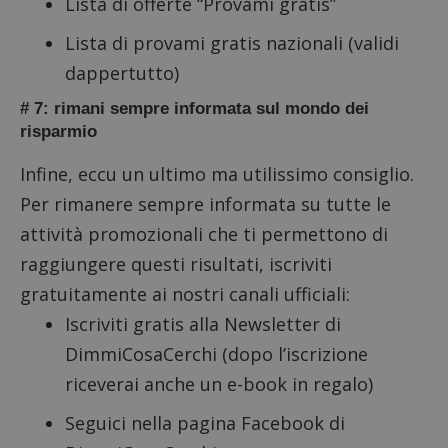
Lista di offerte “Provami gratis”
_GRECAPTCHA
Google LLC
s
www.google.com
Lista di
provami gratis nazionali
(validi
dappertutto)
# 7: rimani sempre informata sul mondo dei
risparmio
Infine, eccu un ultimo ma utilissimo consiglio.
ApplicationGatewayAffinityCORS
diae.emailsp.com
S
Per rimanere sempre informata su tutte le
attività promozionali che ti permettono di
raggiungere questi risultati, iscriviti
gratuitamente ai nostri canali ufficiali:
Iscriviti gratis alla
Newsletter di
DimmiCosaCerchi
(dopo l’iscrizione
riceverai anche un e-book in regalo)
Seguici nella
pagina Facebook di