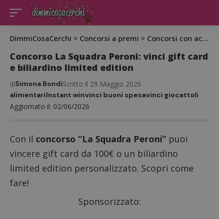
DimmiCosaCerchi
>
Concorsi a premi
>
Concorsi con acquisto
Concorso La Squadra Peroni: vinci gift card
e biliardino limited edition
di
Simona Bondi
Scritto il 29 Maggio 2026
alimentari
Instant win
vinci buoni spesa
vinci giocattoli
Aggiornato il: 02/06/2026
Con il
concorso “La Squadra Peroni”
puoi
vincere gift card da 100€ o un biliardino
limited edition personalizzato. Scopri come
fare!
Sponsorizzato: