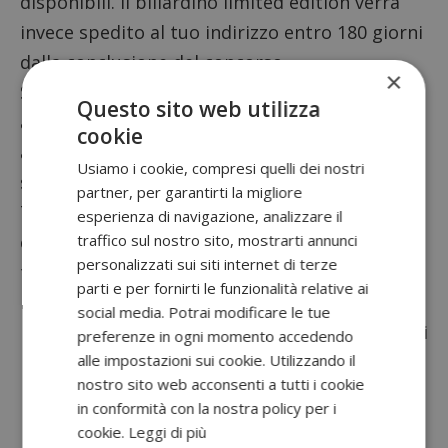
disponibili. Il biliardino limited edition verrà
invece spedito al tuo indirizzo entro 180 giorni
dalla conclusione del concorso.
×
Se sei alla ricerca di altri concorsi a premi
Questo sito web utilizza
attivi in questo periodo, nella pagina dedicata
cookie
ai
concorsi birra attivi
trovi una selezione
Usiamo i cookie, compresi quelli dei nostri
sempre aggiornata.
partner, per garantirti la migliore
Ti consiglio di consultare il
regolamento
esperienza di navigazione, analizzare il
traffico sul nostro sito, mostrarti annunci
completo
del concorso La Squadra Peroni per
personalizzati sui siti internet di terze
tutti i dettagli sulla partecipazione.
parti e per fornirti le funzionalità relative ai
Non perdere anche:
social media. Potrai modificare le tue
Rigeneriamo Insieme di Levissima
: iscriviti
preferenze in ogni momento accedendo
alle impostazioni sui cookie. Utilizzando il
alla community e vinci premi
nostro sito web acconsenti a tutti i cookie
Concorso Hydrafizz I-Dratati e Vinci
: 14
in conformità con la nostra policy per i
iPhone 17 in palio con UPSA
cookie.
Leggi di più