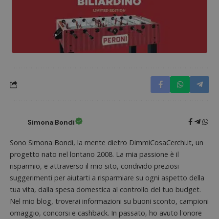
monito
compo
dei vis
misura
prestaz
sito. È
di tipo
in cui i
_pk_se
seguit
breve s
numeri
lettere
ritiene
codice
riferi
il dom
imposta
Simona Bondi
cookie
Sono Simona Bondi, la mente dietro DimmiCosaCerchi.it, un
FCCDCF
.dimmicosacerchi.it
1 anno
Questo
viene u
progetto nato nel lontano 2008. La mia passione è il
per l'an
intern
risparmio, e attraverso il mio sito, condivido preziosi
dall'o
del sito
suggerimenti per aiutarti a risparmiare su ogni aspetto della
tua vita, dalla spesa domestica al controllo del tuo budget.
__eoi
.dimmicosacerchi.it
5 mesi 4
Questo
settimane
viene u
Nel mio blog, troverai informazioni su buoni sconto, campioni
per reg
l'impe
omaggio, concorsi e cashback. In passato, ho avuto l'onore
dell'ut