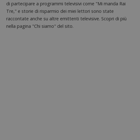
di partecipare a programmi televisivi come "Mi manda Rai
l'inter
con il 
Tre," e storie di risparmio dei miei lettori sono state
contri
miglio
raccontate anche su altre emittenti televisive. Scopri di più
l'espe
nella pagina "Chi siamo" del sito.
dell'ut
analizz
prestaz
sito.