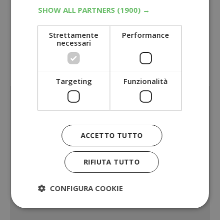
SHOW ALL PARTNERS
(1900) →
Concorso Findus ti premia in Esselunga
2026
: vinci Gift Card e iPhone 17 Pro
Strettamente
Performance
necessari
Oppure scopri tutti i
concorsi con
acquisto
Sponsorizzato:
Targeting
Funzionalità
ACCETTO TUTTO
RIFIUTA TUTTO
CONFIGURA COOKIE