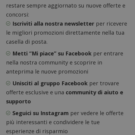
di tipo
restare sempre aggiornato su nuove offerte e
in cui i
_pk_se
concorsi:
seguit
breve s
Iscriviti alla nostra newsletter
per ricevere
numeri
lettere
ritiene
le migliori promozioni direttamente nella tua
codice
riferi
casella di posta.
il dom
imposta
Metti “Mi piace” su Facebook
per entrare
cookie
FCCDCF
.dimmicosacerchi.it
1 anno
Questo
nella nostra community e scoprire in
viene u
per l'an
anteprima le nuove promozioni
intern
dall'o
Unisciti al gruppo Facebook
per trovare
del sito
__eoi
.dimmicosacerchi.it
5 mesi 4
Questo
offerte esclusive e una
community di aiuto e
settimane
viene u
per reg
supporto
l'impe
dell'ut
Seguici su Instagram
per vedere le offerte
l'inter
con il 
contri
più interessanti e condividere le tue
miglio
l'espe
esperienze di risparmio
dell'ut