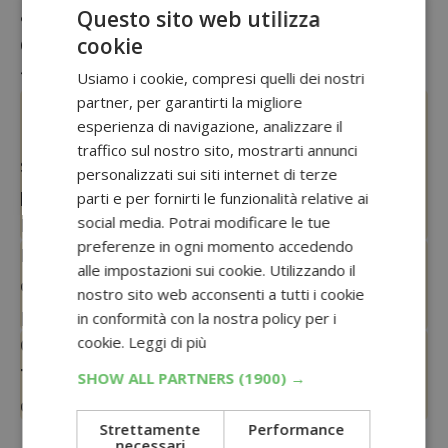
aumentare le tue chance di vincita!
Questo sito web utilizza
cookie
Come salvare questo articolo per ritrovarlo
facilmente:
Usiamo i cookie, compresi quelli dei nostri
partner, per garantirti la migliore
Da smartphone
: tocca l’icona del menu del
esperienza di navigazione, analizzare il
browser (su Android, o su iPhone) e
traffico sul nostro sito, mostrarti annunci
scegli
“Aggiungi ai
personalizzati sui siti internet di terze
preferiti”
oppure
“Aggiungi alla schermata
parti e per fornirti le funzionalità relative ai
social media. Potrai modificare le tue
Home”
per un accesso rapido.
preferenze in ogni momento accedendo
Da PC
: premi
Ctrl + D
(su Windows)
alle impostazioni sui cookie. Utilizzando il
oppure
Cmd + D
(su Mac) per salvarlo nei
nostro sito web acconsenti a tutti i cookie
preferiti del browser.
in conformità con la nostra policy per i
cookie.
Leggi di più
Oppure
condividilo su WhatsApp o
Telegram
per inviarlo a te stesso e ritrovarlo
SHOW ALL PARTNERS
(1900) →
quando vuoi!
Strettamente
Performance
Sponsorizzato:
necessari