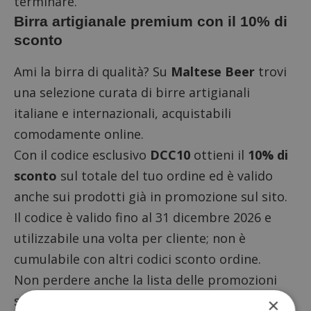
terminare.
Birra artigianale premium con il 10% di
sconto
Ami la birra di qualità? Su
Maltese Beer
trovi
una selezione curata di birre artigianali
italiane e internazionali, acquistabili
comodamente online.
Con il codice esclusivo
DCC10
ottieni il
10% di
sconto
sul totale del tuo ordine ed è valido
anche sui prodotti già in promozione sul sito.
Il codice è valido fino al 31 dicembre 2026 e
utilizzabile una volta per cliente; non è
cumulabile con altri codici sconto ordine.
Non perdere anche la
lista delle promozioni
sulle bibite
(tutte, anche analoliche) per
×