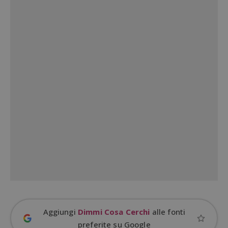
ApplicationGatewayAffinityCORS
diae.emailsp.com
S
Google Privacy Policy
Aggiungi
Dimmi Cosa Cerchi
alle fonti
preferite su Google