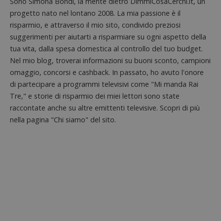
Sono Simona Bondi, la mente dietro DimmiCosaCerchi.it, un
piatta
test_cookie
14 minuti
Questo
Google LLC
analisi
57
cookie è
progetto nato nel lontano 2008. La mia passione è il
.doubleclick.net
open s
secondi
impostato
Piwik.
risparmio, e attraverso il mio sito, condivido preziosi
da
utilizz
DoubleClick
suggerimenti per aiutarti a risparmiare su ogni aspetto della
aiutare
(che è di
proprie
proprietà di
tua vita, dalla spesa domestica al controllo del tuo budget.
siti We
Google) per
monito
Nel mio blog, troverai informazioni su buoni sconto, campioni
determinare
compo
se il browser
dei vis
omaggio, concorsi e cashback. In passato, ho avuto l'onore
del
misura
visitatore
di partecipare a programmi televisivi come "Mi manda Rai
prestaz
del sito web
sito. È
supporta i
Tre," e storie di risparmio dei miei lettori sono state
di tipo
cookie.
in cui i
raccontate anche su altre emittenti televisive. Scopri di più
_pk_id 
nella pagina "Chi siamo" del sito.
da una
serie 
e lette
ritiene
codice
riferi
il dom
imposta
cookie
_pk_ses.1.938b
www.dimmicosacerchi.it
29 minuti
Questo
58
cookie
secondi
associa
piatta
analisi