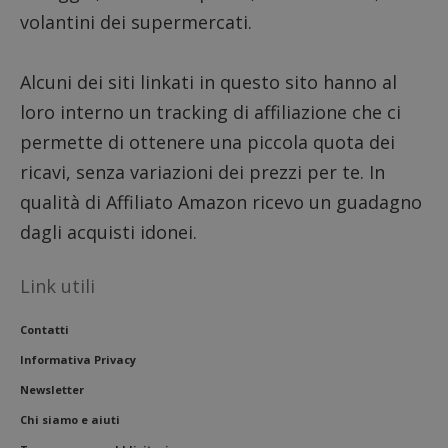
volantini dei supermercati.
__eoi
.dimmicosacerchi.it
5 mesi 4
Questo
settimane
viene u
per reg
l'impe
dell'ut
Alcuni dei siti linkati in questo sito hanno al
l'inter
con il 
loro interno un tracking di affiliazione che ci
contri
miglio
permette di ottenere una piccola quota dei
l'espe
dell'ut
ricavi, senza variazioni dei prezzi per te. In
analizz
prestaz
qualità di Affiliato Amazon ricevo un guadagno
sito.
dagli acquisti idonei.
Link utili
Contatti
Informativa Privacy
Newsletter
Chi siamo e aiuti