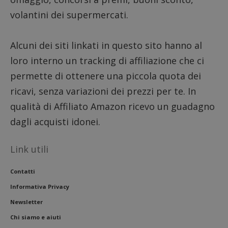
piatta
test_cookie
14 minuti
Questo
Google LLC
analisi
volantini dei supermercati.
57
cookie è
.doubleclick.net
open s
secondi
impostato
Piwik.
da
utilizz
DoubleClick
aiutare
(che è di
Alcuni dei siti linkati in questo sito hanno al
proprie
proprietà di
siti We
Google) per
loro interno un tracking di affiliazione che ci
monito
determinare
compo
se il browser
permette di ottenere una piccola quota dei
dei vis
del
misura
visitatore
ricavi, senza variazioni dei prezzi per te. In
prestaz
del sito web
sito. È
supporta i
di tipo
qualità di Affiliato Amazon ricevo un guadagno
cookie.
in cui i
_pk_id 
dagli acquisti idonei.
da una
serie 
e lette
ritiene
Link utili
codice
riferi
il dom
Contatti
imposta
cookie
Informativa Privacy
_pk_ses.1.938b
www.dimmicosacerchi.it
29 minuti
Questo
Newsletter
58
cookie
secondi
associa
Chi siamo e aiuti
piatta
analisi