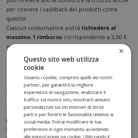
può ricevere anche bonifici) e la utilizzo anche
per ricevere i cashback dei prodotti come
questo!
Ciascun consumatore potrà
richiedere al
massimo 1 rimborso
corrispondente a 3,00 €
nel corso del periodo promozionale,
×
indipendentemente dal numero di Prodotti
Questo sito web utilizza
promozionati acquistati oltre la soglia minima
cookie
richiesta.
Usiamo i cookie, compresi quelli dei nostri
Per ogni dubbio o problema, è possibile
partner, per garantirti la migliore
scrivere
utilizzando il
modulo contatti
del sito.
esperienza di navigazione, analizzare il
traffico sul nostro sito, mostrarti annunci
I
termini e condizioni
dell’iniziativa sono
personalizzati sui siti internet di terze
scaricabili cliccando
qui
. Prima di partecipare
parti e per fornirti le funzionalità relative ai
leggi con attenzione il regolamento
per
social media. Potrai modificare le tue
evitare errori.
preferenze in ogni momento accedendo
alle impostazioni sui cookie. Utilizzando il