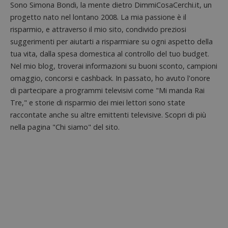
Sono Simona Bondi, la mente dietro DimmiCosaCerchi.it, un
ApplicationGatewayAffinityCORS
diae.emailsp.com
S
progetto nato nel lontano 2008. La mia passione è il
risparmio, e attraverso il mio sito, condivido preziosi
suggerimenti per aiutarti a risparmiare su ogni aspetto della
tua vita, dalla spesa domestica al controllo del tuo budget.
Nel mio blog, troverai informazioni su buoni sconto, campioni
omaggio, concorsi e cashback. In passato, ho avuto l'onore
di partecipare a programmi televisivi come "Mi manda Rai
Tre," e storie di risparmio dei miei lettori sono state
raccontate anche su altre emittenti televisive. Scopri di più
nella pagina "Chi siamo" del sito.
Google Privacy Policy