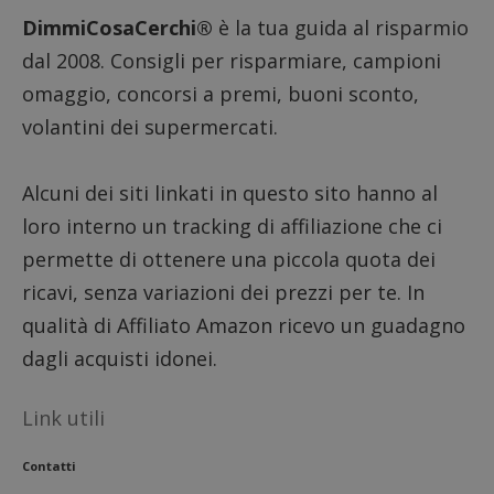
intern
DimmiCosaCerchi®
è la tua guida al risparmio
dall'o
del sito
dal 2008. Consigli per risparmiare, campioni
__eoi
.dimmicosacerchi.it
5 mesi 4
Questo
omaggio, concorsi a premi, buoni sconto,
settimane
viene u
per reg
l'impe
volantini dei supermercati.
dell'ut
l'inter
con il 
contri
Alcuni dei siti linkati in questo sito hanno al
miglio
l'espe
loro interno un tracking di affiliazione che ci
dell'ut
analizz
permette di ottenere una piccola quota dei
prestaz
sito.
ricavi, senza variazioni dei prezzi per te. In
qualità di Affiliato Amazon ricevo un guadagno
dagli acquisti idonei.
Link utili
Contatti