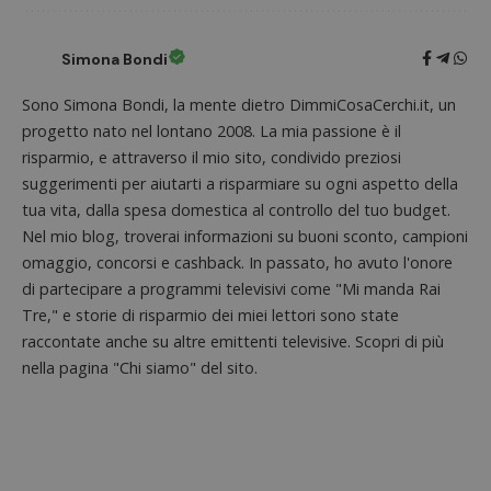
_pk_id.1.938b
www.dimmicosacerchi.it
1 anno
Questo
Provider
/
Nome
Scadenza
Descrizione
cookie
Dominio
associa
piatta
Simona Bondi
test_cookie
14 minuti
Questo
Google LLC
analisi
57
cookie è
.doubleclick.net
open s
secondi
impostato
Piwik.
Sono Simona Bondi, la mente dietro DimmiCosaCerchi.it, un
da
utilizz
DoubleClick
progetto nato nel lontano 2008. La mia passione è il
aiutare
(che è di
proprie
proprietà di
risparmio, e attraverso il mio sito, condivido preziosi
siti We
Google) per
monito
suggerimenti per aiutarti a risparmiare su ogni aspetto della
determinare
compo
se il browser
tua vita, dalla spesa domestica al controllo del tuo budget.
dei vis
del
misura
visitatore
Nel mio blog, troverai informazioni su buoni sconto, campioni
prestaz
del sito web
sito. È
omaggio, concorsi e cashback. In passato, ho avuto l'onore
supporta i
di tipo
cookie.
in cui i
di partecipare a programmi televisivi come "Mi manda Rai
_pk_id 
Tre," e storie di risparmio dei miei lettori sono state
da una
serie 
raccontate anche su altre emittenti televisive. Scopri di più
e lette
ritiene
nella pagina "Chi siamo" del sito.
codice
riferi
il dom
imposta
cookie
_pk_ses.1.938b
www.dimmicosacerchi.it
29 minuti
Questo
58
cookie