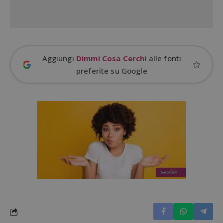
CookieScriptConsent
CookieScript
s
www.dimmicosacerchi.it
Aggiungi
Dimmi Cosa Cerchi
alle fonti
preferite su Google
Nome
Provider
/
Dominio
Scadenza
Descri