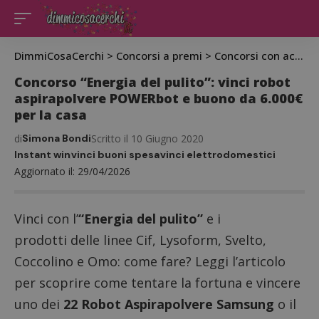
DimmiCosaCerchi
>
Concorsi a premi
>
Concorsi con acquisto
Concorso “Energia del pulito”: vinci robot
aspirapolvere POWERbot e buono da 6.000€
per la casa
di
Simona Bondi
Scritto il 10 Giugno 2020
Instant win
vinci buoni spesa
vinci elettrodomestici
Aggiornato il: 29/04/2026
Vinci con l’
“Energia del pulito”
e i
prodotti delle linee Cif, Lysoform, Svelto,
Coccolino e Omo: come fare? Leggi l’articolo
per scoprire come tentare la fortuna e vincere
uno dei
22 Robot Aspirapolvere Samsung
o il