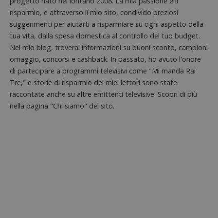
progetto nato nel lontano 2008. La mia passione è il
da una
serie 
risparmio, e attraverso il mio sito, condivido preziosi
e lette
suggerimenti per aiutarti a risparmiare su ogni aspetto della
ritiene
codice
tua vita, dalla spesa domestica al controllo del tuo budget.
riferi
il dom
Nel mio blog, troverai informazioni su buoni sconto, campioni
imposta
cookie
omaggio, concorsi e cashback. In passato, ho avuto l'onore
di partecipare a programmi televisivi come "Mi manda Rai
_pk_ses.1.938b
www.dimmicosacerchi.it
29 minuti
Questo
58
cookie
Tre," e storie di risparmio dei miei lettori sono state
secondi
associa
piatta
raccontate anche su altre emittenti televisive. Scopri di più
analisi
nella pagina "Chi siamo" del sito.
open s
Piwik.
utilizz
aiutare
proprie
siti We
monito
compo
dei vis
misura
prestaz
sito. È
di tipo
in cui i
_pk_se
seguit
breve s