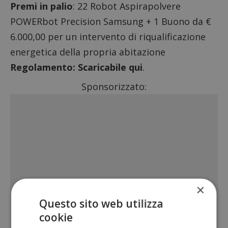
Premi in palio
: 22 Robot Aspirapolvere
POWERbot Precision Samsung + 1 Buono da €
6.000,00 per un intervento di riqualificazione
energetica della propria abitazione
Regolamento:
Scaricabile qui
.
Sponsorizzato:
×
Questo sito web utilizza
cookie