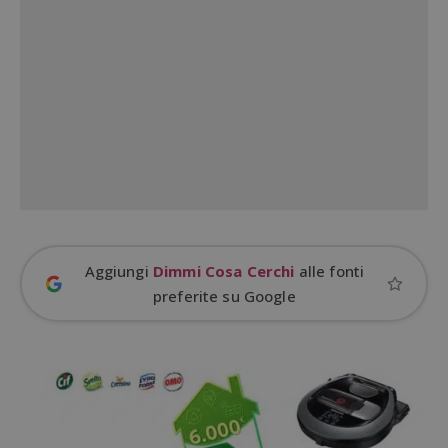
Google Privacy Policy
CookieScriptConsent
CookieScript
s
www.dimmicosacerchi.it
Aggiungi
Dimmi Cosa Cerchi
alle fonti
preferite su Google