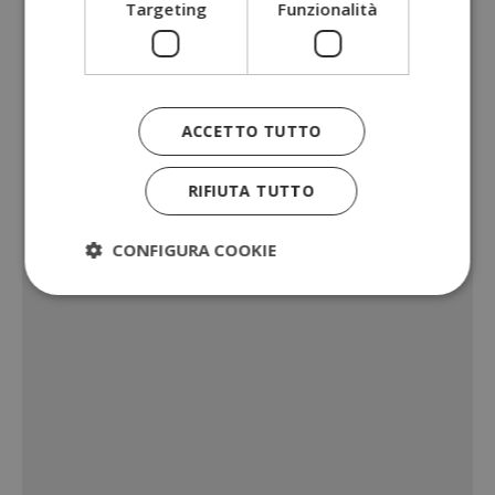
Targeting
Funzionalità
ACCETTO TUTTO
RIFIUTA TUTTO
CONFIGURA COOKIE
Strettamente necessari
Performance
Targeting
Funzionalità
I cookie strettamente necessari consentono le
funzionalità principali del sito web come l'accesso
dell'utente e la gestione dell'account. Il sito web
non può essere utilizzato correttamente senza i
cookie strettamente necessari.