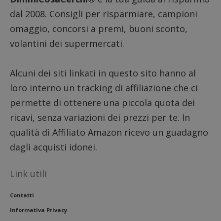
_pk_se
dal 2008. Consigli per risparmiare, campioni
seguit
breve s
numeri
omaggio, concorsi a premi, buoni sconto,
lettere
ritiene
volantini dei supermercati.
codice
riferi
il dom
imposta
Alcuni dei siti linkati in questo sito hanno al
cookie
loro interno un tracking di affiliazione che ci
FCCDCF
.dimmicosacerchi.it
1 anno
Questo
viene u
permette di ottenere una piccola quota dei
per l'an
intern
ricavi, senza variazioni dei prezzi per te. In
dall'o
del sito
qualità di Affiliato Amazon ricevo un guadagno
__eoi
.dimmicosacerchi.it
5 mesi 4
Questo
settimane
viene u
dagli acquisti idonei.
per reg
l'impe
dell'ut
Link utili
l'inter
con il 
contri
miglio
Contatti
l'espe
dell'ut
Informativa Privacy
analizz
prestaz