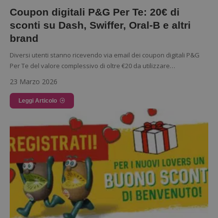
dell'utente e la gestione dell'account. Il sito web
non può essere utilizzato correttamente senza i
Coupon digitali P&G Per Te: 20€ di
cookie strettamente necessari.
sconti su Dash, Swiffer, Oral-B e altri
Nome
Provider
/
Dominio
S
brand
_GRECAPTCHA
Google LLC
s
www.google.com
Diversi utenti stanno ricevendo via email dei coupon digitali P&G
Per Te del valore complessivo di oltre €20 da utilizzare…
23 Marzo 2026
Leggi Articolo
ApplicationGatewayAffinityCORS
diae.emailsp.com
S