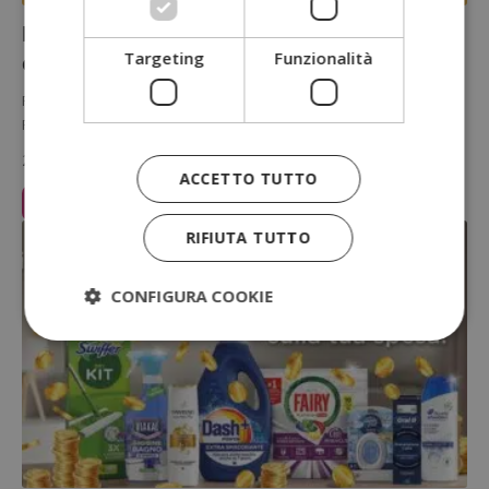
Fileni Promo House: buoni sconto,
Targeting
Funzionalità
concorsi e advergame gratis
Fileni Promo House è il nuovo portale dedicato ai fan dei prodotti
Fileni: iscrivendosi gratuitamente si ottiene subito un buono…
25 Marzo 2026
ACCETTO TUTTO
Leggi Articolo
RIFIUTA TUTTO
CONFIGURA COOKIE
Strettamente necessari
Performance
Targeting
Funzionalità
I cookie strettamente necessari consentono le
funzionalità principali del sito web come l'accesso