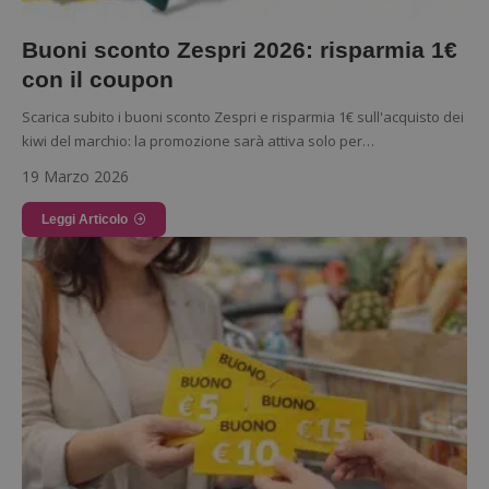
Buoni sconto Zespri 2026: risparmia 1€
con il coupon
Scarica subito i buoni sconto Zespri e risparmia 1€ sull'acquisto dei
kiwi del marchio: la promozione sarà attiva solo per…
19 Marzo 2026
Google Privacy Policy
Leggi Articolo
CookieScriptConsent
CookieScript
s
www.dimmicosacerchi.it