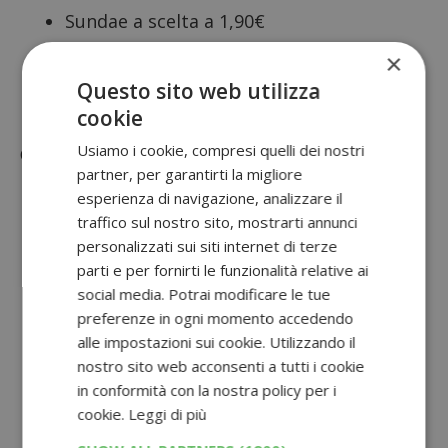
Sundae a scelta a 1,90€
Un Mc Menu Large a scelta e 6 Kitchen
×
Questo sito web utilizza
McNuggets Original o un McFlurry a
cookie
11,20€
Usiamo i cookie, compresi quelli dei nostri
Offerte McDonald’s SummerDays del 18 giugno:
partner, per garantirti la migliore
Gran Crispy McBacon Menu a 5,99€
esperienza di navigazione, analizzare il
traffico sul nostro sito, mostrarti annunci
Mondiali FIFA Menu a scelta a 10,99€ con
personalizzati sui siti internet di terze
bicchiere da collezione in omaggio
parti e per fornirti le funzionalità relative ai
social media. Potrai modificare le tue
Un McMenu Large a scelta tra Gran
preferenze in ogni momento accedendo
Crispy McBacon o Big Tasty o Big Tasty
alle impostazioni sui cookie. Utilizzando il
Bacon Menu Large a 8,99€
nostro sito web acconsenti a tutti i cookie
in conformità con la nostra policy per i
Un McMenu Large a scelta tra Crispy
cookie.
Leggi di più
McBacon o McChicken o Big Mac 7,99€