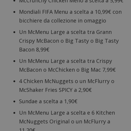
McCrunchy Chicken Meno a scelta a 5,99€
Targeting
Funzionalità
Mondiali FIFA Menu a scelta a 10,99€ con
I cookie strettamente necessari consentono le
bicchiere da collezione in omaggio
funzionalità principali del sito web come l'accesso
dell'utente e la gestione dell'account. Il sito web
Un McMenu Large a scelta tra Grann
non può essere utilizzato correttamente senza i
cookie strettamente necessari.
Crispy McBacon o Big Tasty o Big Tasty
Nome
Provider
/
Dominio
S
Bacon 8,99€
_GRECAPTCHA
Google LLC
s
www.google.com
Un McMenu Large a scelta tra Crispy
McBacon o McChicken o Big Mac 7,99€
4 Chicken McNuggets o un McFlurry o
McShaker Fries SPICY a 2,90€
Sundae a scelta a 1,90€
ApplicationGatewayAffinityCORS
diae.emailsp.com
S
Un McMenu Large a scelta e 6 Kitchen
McNuggets Original o un McFlurry a
11,20€