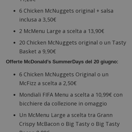
6 Chicken McNuggets original + salsa
inclusa a 3,50€
2 McMenu Large a scelta a 13,90€
20 Chicken McNuggets original o un Tasty
Basket a 9,90€
Offerte McDonald’s SummerDays del 20 giugno:
6 Chicken McNuggets Original o un
McFizz a scelta a 2,50€
Google Privacy Policy
Mondiali FIFA Menu a scelta a 10,99€ con
bicchiere da collezione in omaggio
CookieScriptConsent
CookieScript
Un McMenu Large a scelta tra Grann
s
www.dimmicosacerchi.it
Crispy McBacon o Big Tasty o Big Tasty