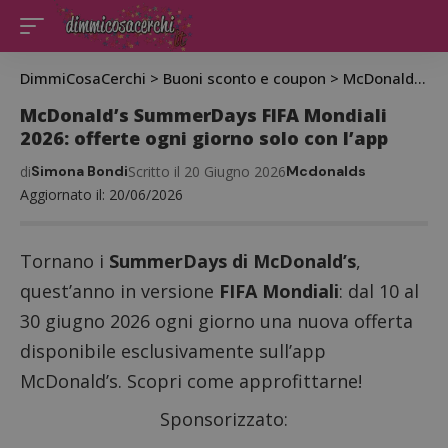
DimmiCosaCerchi
>
Buoni sconto e coupon
>
McDonald’s SummerDays FIFA Mondiali 2026: offerte ogni giorno solo con l’app
McDonald’s SummerDays FIFA Mondiali
2026: offerte ogni giorno solo con l’app
di
Simona Bondi
Scritto il 20 Giugno 2026
Mcdonalds
Aggiornato il: 20/06/2026
Tornano i
SummerDays di McDonald’s
,
quest’anno in versione
FIFA Mondiali
: dal 10 al
30 giugno 2026 ogni giorno una nuova offerta
disponibile esclusivamente sull’app
McDonald’s. Scopri come approfittarne!
Sponsorizzato: