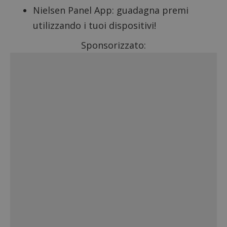
con il 
Nielsen Panel App
: guadagna premi
contri
miglio
utilizzando i tuoi dispositivi!
l'espe
dell'ut
analizz
Sponsorizzato:
prestaz
sito.