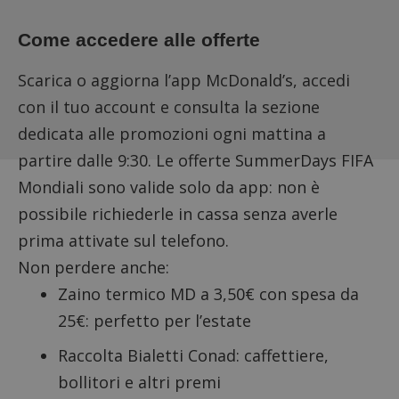
compo
dei vis
misura
Come accedere alle offerte
prestaz
sito. È
di tipo
Scarica o aggiorna l’app McDonald’s, accedi
in cui i
_pk_se
con il tuo account e consulta la sezione
seguit
breve s
dedicata alle promozioni ogni mattina a
numeri
lettere
ritiene
partire dalle 9:30. Le offerte SummerDays FIFA
codice
riferi
Mondiali sono valide solo da app: non è
il dom
imposta
possibile richiederle in cassa senza averle
cookie
prima attivate sul telefono.
FCCDCF
.dimmicosacerchi.it
1 anno
Questo
viene u
Non perdere anche:
per l'an
intern
Zaino termico MD
a 3,50€ con spesa da
dall'o
del sito
25€: perfetto per l’estate
__eoi
.dimmicosacerchi.it
5 mesi 4
Questo
settimane
viene u
Raccolta Bialetti Conad
: caffettiere,
per reg
l'impe
bollitori e altri premi
dell'ut
l'inter