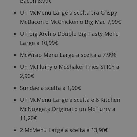
Bacon 8,99€
Un McMenu Large a scelta tra Crispy
McBacon o McChicken o Big Mac 7,99€
Un big Arch o Double Big Tasty Menu
Large a 10,99€
McWrap Menu Large a scelta a 7,99€
Un McFlurry o McShaker Fries SPICY a
2,90€
Sundae a scelta a 1,90€
Nome
Provider
/
Dominio
Scadenza
Descri
_pk_id.1.938b
www.dimmicosacerchi.it
1 anno
Questo
Provider
/
Un McMenu Large a scelta e 6 Kitchen
Nome
Scadenza
Descrizione
cookie
Dominio
associa
McNuggets Original o un McFlurry a
piatta
test_cookie
14 minuti
Questo
Google LLC
analisi
57
cookie è
.doubleclick.net
11,20€
open s
secondi
impostato
Piwik.
da
utilizz
DoubleClick
2 McMenu Large a scelta a 13,90€
aiutare
(che è di
proprie
proprietà di