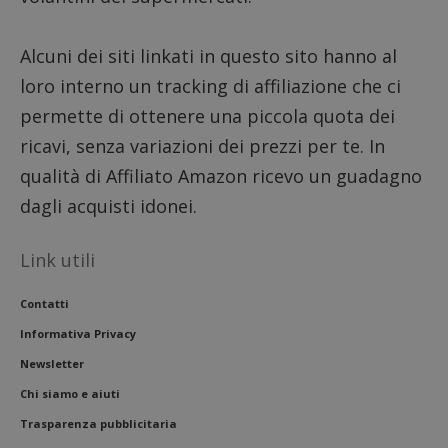
__eoi
.dimmicosacerchi.it
5 mesi 4
Questo
settimane
viene u
per reg
l'impe
Alcuni dei siti linkati in questo sito hanno al
dell'ut
l'inter
loro interno un tracking di affiliazione che ci
con il 
contri
permette di ottenere una piccola quota dei
miglio
l'espe
ricavi, senza variazioni dei prezzi per te. In
dell'ut
analizz
qualità di Affiliato Amazon ricevo un guadagno
prestaz
sito.
dagli acquisti idonei.
Link utili
Contatti
Informativa Privacy
Newsletter
Chi siamo e aiuti
Trasparenza pubblicitaria