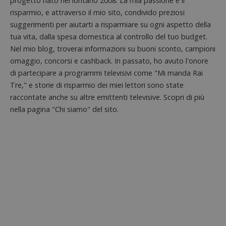
progetto nato nel lontano 2008. La mia passione è il
analisi
57
cookie è
.doubleclick.net
open s
risparmio, e attraverso il mio sito, condivido preziosi
secondi
impostato
Piwik.
da
suggerimenti per aiutarti a risparmiare su ogni aspetto della
utilizz
DoubleClick
aiutare
(che è di
tua vita, dalla spesa domestica al controllo del tuo budget.
proprie
proprietà di
siti We
Nel mio blog, troverai informazioni su buoni sconto, campioni
Google) per
monito
determinare
compo
omaggio, concorsi e cashback. In passato, ho avuto l'onore
se il browser
dei vis
del
di partecipare a programmi televisivi come "Mi manda Rai
misura
visitatore
prestaz
del sito web
Tre," e storie di risparmio dei miei lettori sono state
sito. È
supporta i
di tipo
raccontate anche su altre emittenti televisive. Scopri di più
cookie.
in cui i
nella pagina "Chi siamo" del sito.
_pk_id 
da una
serie 
e lette
ritiene
codice
riferi
il dom
imposta
cookie
_pk_ses.1.938b
www.dimmicosacerchi.it
29 minuti
Questo
58
cookie
secondi
associa
piatta
analisi
open s