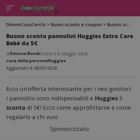
DimmiCosaCerchi
>
Buoni sconto e coupon
>
Buono sconto pannolini Huggies Extra Care Bebè da 5€
Buono sconto pannolini Huggies Extra Care
Bebè da 5€
di
Simona Bondi
Scritto il 8 Maggio 2026
cura della persona
Huggies
Aggiornato il: 08/05/2026
Ecco un’offerta interessante per i neo genitori:
i pannolini sono indispensabili e
Huggies
li
sconta
di 5€! Ecco come approfittarne e come
regalarlo a chi vuoi.
Sponsorizzato: