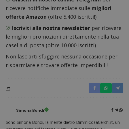
CookieScriptConsent
CookieScript
ricevere notifiche immediate sulle
migliori
s
www.dimmicosacerchi.it
offerte Amazon
(oltre 5.400 iscritti!)
Iscriviti alla nostra newsletter
per ricevere
le migliori promozioni direttamente nella tua
casella di posta (oltre 10.000 iscritti)
Non lasciarti sfuggire nessuna occasione per
risparmiare e trovare offerte imperdibili!
Nome
Provider
/
Dominio
Scadenza
Descri
Simona Bondi
_pk_id.1.938b
www.dimmicosacerchi.it
1 anno
Questo
Provider
/
Nome
Scadenza
Descrizione
cookie
Dominio
Sono Simona Bondi, la mente dietro DimmiCosaCerchi.it, un
associa
piatta
test_cookie
14 minuti
Questo
Google LLC