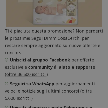
ApplicationGatewayAffinityCORS
diae.emailsp.com
S
Ti è piaciuta questa promozione? Non perderti
le prossime! Segui DimmiCosaCerchi per
restare sempre aggiornato su nuove offerte e
concorsi:
Unisciti al gruppo Facebook
per offerte
esclusive e
community di aiuto e supporto
(oltre 36.600 iscritti!)
Seguici su WhatsApp
per aggiornamenti
Google Privacy Policy
veloci e notizie sugli ultimi concorsi
(oltre
5.600 iscritti!)
Unisciti al nostro canale Telegram
per