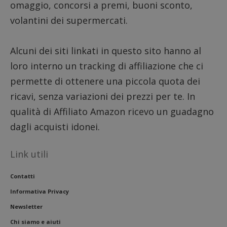
seguit
omaggio, concorsi a premi, buoni sconto,
breve s
numeri
volantini dei supermercati.
lettere
ritiene
codice
riferi
Alcuni dei siti linkati in questo sito hanno al
il dom
imposta
loro interno un tracking di affiliazione che ci
cookie
FCCDCF
.dimmicosacerchi.it
1 anno
Questo
permette di ottenere una piccola quota dei
viene u
per l'an
ricavi, senza variazioni dei prezzi per te. In
intern
dall'o
qualità di Affiliato Amazon ricevo un guadagno
del sito
dagli acquisti idonei.
__eoi
.dimmicosacerchi.it
5 mesi 4
Questo
settimane
viene u
per reg
l'impe
Link utili
dell'ut
l'inter
con il 
Contatti
contri
miglio
Informativa Privacy
l'espe
dell'ut
Newsletter
analizz
prestaz
sito.
Chi siamo e aiuti