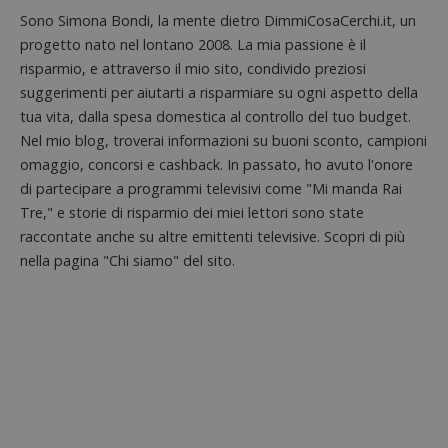
Sono Simona Bondi, la mente dietro DimmiCosaCerchi.it, un
progetto nato nel lontano 2008. La mia passione è il
risparmio, e attraverso il mio sito, condivido preziosi
suggerimenti per aiutarti a risparmiare su ogni aspetto della
tua vita, dalla spesa domestica al controllo del tuo budget.
Nel mio blog, troverai informazioni su buoni sconto, campioni
omaggio, concorsi e cashback. In passato, ho avuto l'onore
Nome
Provider
/
Dominio
Scadenza
Descri
di partecipare a programmi televisivi come "Mi manda Rai
_pk_id.1.938b
www.dimmicosacerchi.it
1 anno
Questo
Provider
/
Nome
Scadenza
Descrizione
cookie
Tre," e storie di risparmio dei miei lettori sono state
Dominio
associa
raccontate anche su altre emittenti televisive. Scopri di più
piatta
test_cookie
14 minuti
Questo
Google LLC
analisi
57
cookie è
.doubleclick.net
nella pagina "Chi siamo" del sito.
open s
secondi
impostato
Piwik.
da
utilizz
DoubleClick
aiutare
(che è di
proprie
proprietà di
siti We
Google) per
monito
determinare
compo
se il browser
dei vis
del
misura
visitatore
prestaz
del sito web
sito. È
supporta i
di tipo
cookie.
in cui i