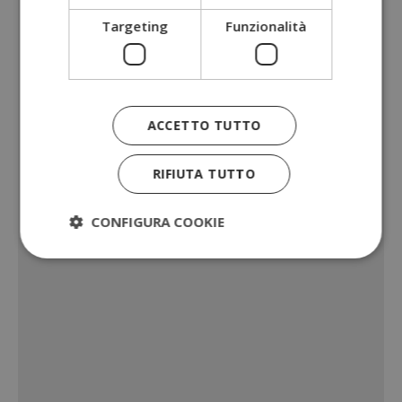
Targeting
Funzionalità
ACCETTO TUTTO
RIFIUTA TUTTO
CONFIGURA COOKIE
Strettamente necessari
Performance
Targeting
Funzionalità
I cookie strettamente necessari consentono le
funzionalità principali del sito web come l'accesso
dell'utente e la gestione dell'account. Il sito web
non può essere utilizzato correttamente senza i