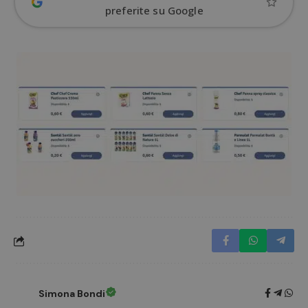
preferite su Google
Google Privacy Policy
CookieScriptConsent
CookieScript
s
www.dimmicosacerchi.it
Simona Bondi