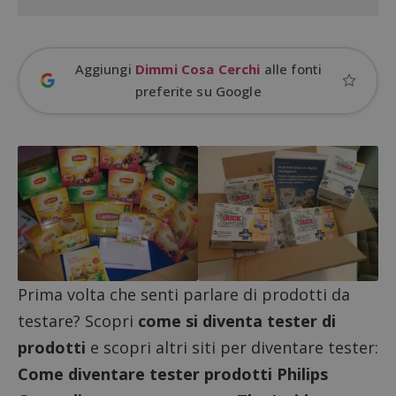
Aggiungi
Dimmi Cosa Cerchi
alle fonti
preferite su Google
Nome
Provider
/
Dominio
Scadenza
Descri
_pk_id.1.938b
www.dimmicosacerchi.it
1 anno
Questo
Provider
/
Nome
Scadenza
Descrizione
cookie
Dominio
associa
Prima volta che senti parlare di prodotti da
piatta
test_cookie
14 minuti
Questo
Google LLC
analisi
57
cookie è
.doubleclick.net
open s
testare? Scopri
come si diventa tester di
secondi
impostato
Piwik.
da
utilizz
prodotti
e scopri altri siti per diventare tester:
DoubleClick
aiutare
(che è di
proprie
Come diventare tester prodotti Philips
proprietà di
siti We
Google) per
monito
determinare