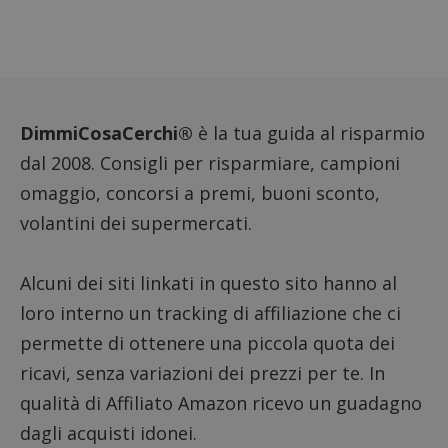
miglio
l'espe
dell'ut
analizz
prestaz
sito.
DimmiCosaCerchi®
è la tua guida al risparmio
dal 2008. Consigli per risparmiare, campioni
omaggio, concorsi a premi, buoni sconto,
volantini dei supermercati.
Alcuni dei siti linkati in questo sito hanno al
loro interno un tracking di affiliazione che ci
permette di ottenere una piccola quota dei
ricavi, senza variazioni dei prezzi per te. In
qualità di Affiliato Amazon ricevo un guadagno
dagli acquisti idonei.