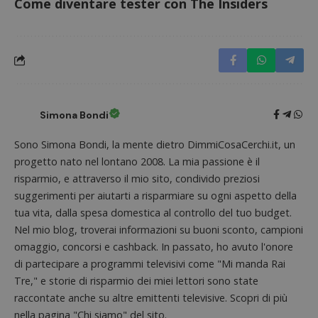
Come diventare tester con The Insiders
compo
se il browser
dei vis
del
misura
visitatore
prestaz
del sito web
sito. È
supporta i
di tipo
cookie.
in cui i
_pk_id 
da una
serie 
e lette
Simona Bondi
ritiene
codice
riferi
Sono Simona Bondi, la mente dietro DimmiCosaCerchi.it, un
il dom
imposta
progetto nato nel lontano 2008. La mia passione è il
cookie
risparmio, e attraverso il mio sito, condivido preziosi
_pk_ses.1.938b
www.dimmicosacerchi.it
29 minuti
Questo
suggerimenti per aiutarti a risparmiare su ogni aspetto della
58
cookie
secondi
associa
tua vita, dalla spesa domestica al controllo del tuo budget.
piatta
analisi
Nel mio blog, troverai informazioni su buoni sconto, campioni
open s
Piwik.
omaggio, concorsi e cashback. In passato, ho avuto l'onore
utilizz
di partecipare a programmi televisivi come "Mi manda Rai
aiutare
proprie
Tre," e storie di risparmio dei miei lettori sono state
siti We
monito
raccontate anche su altre emittenti televisive. Scopri di più
compo
nella pagina "Chi siamo" del sito.
dei vis