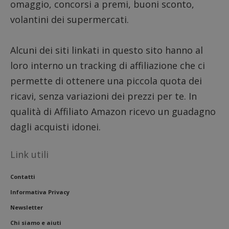
omaggio, concorsi a premi, buoni sconto,
l'espe
dell'u
volantini dei supermercati.
analiz
presta
sito.
Alcuni dei siti linkati in questo sito hanno al
loro interno un tracking di affiliazione che ci
permette di ottenere una piccola quota dei
ricavi, senza variazioni dei prezzi per te. In
qualità di Affiliato Amazon ricevo un guadagno
dagli acquisti idonei.
Link utili
Contatti
Informativa Privacy
Newsletter
Chi siamo e aiuti