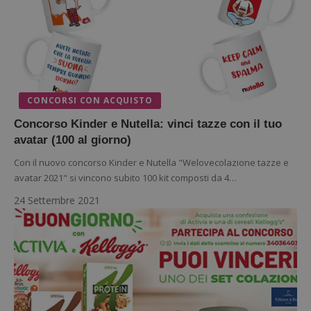
Google Privacy
CONCORSI CON ACQUISTO
Policy
Concorso Kinder e Nutella: vinci tazze con il tuo
avatar (100 al giorno)
Con il nuovo concorso Kinder e Nutella "Welovecolazione tazze e
avatar 2021" si vincono subito 100 kit composti da 4…
24 Settembre 2021
CookieScriptConsent
CookieScript
s
www.dimmicosacerchi.it