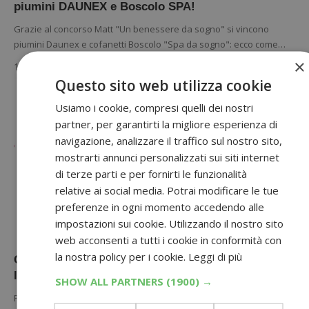
piumini DAUNEX e Boscolo SPA!
Grazie al concorso Matt "Un benessere da sogno" si vincono
piumini Daunex e cofanetti Boscolo "Spa da sogno": ecco come…
×
12 Ottobre 2021
Questo sito web utilizza cookie
Usiamo i cookie, compresi quelli dei nostri
partner, per garantirti la migliore esperienza di
navigazione, analizzare il traffico sul nostro sito,
mostrarti annunci personalizzati sui siti internet
di terze parti e per fornirti le funzionalità
relative ai social media. Potrai modificare le tue
preferenze in ogni momento accedendo alle
impostazioni sui cookie. Utilizzando il nostro sito
CONCORSI CON ACQUISTO
web acconsenti a tutti i cookie in conformità con
la nostra policy per i cookie.
Leggi di più
Concorso “Sogni d’oro con Gimi”: vinci completi
letto Somma!
SHOW ALL PARTNERS
(1900) →
Partecipa al concorso "Sogni d'oro con Gimi" e scopri subito se hai