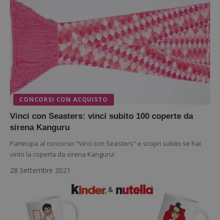
I cookie strettamente necessari consentono le
funzionalità principali del sito web come l'accesso
dell'utente e la gestione dell'account. Il sito web non può
essere utilizzato correttamente senza i cookie
strettamente necessari.
Nome
Provider
/
Dominio
S
_GRECAPTCHA
Google LLC
s
www.google.com
CONCORSI CON ACQUISTO
Vinci con Seasters: vinci subito 100 coperte da
sirena Kanguru
Partecipa al concorso "Vinci con Seasters" e scopri subito se hai
vinto la coperta da sirena Kanguru!
ApplicationGatewayAffinityCORS
diae.emailsp.com
28 Settembre 2021