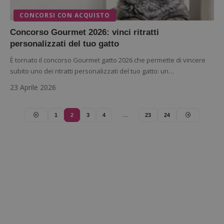
analisi
open s
Piwik.
CONCORSI CON ACQUISTO
utilizz
aiutare
Concorso Gourmet 2026: vinci ritratti
proprie
siti We
personalizzati del tuo gatto
monito
compo
È tornato il concorso Gourmet gatto 2026 che permette di vincere
dei vis
subito uno dei ritratti personalizzati del tuo gatto: un…
misura
prestaz
sito. È
23 Aprile 2026
di tipo
in cui i
_pk_se
seguit
1
2
3
4
…
23
24
breve s
numeri
lettere
ritiene
codice
riferi
il dom
imposta
cookie
FCCDCF
.dimmicosacerchi.it
1 anno
Questo
viene u
per l'an
intern
dall'o