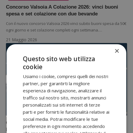
Concorso Valsoia A Colazione 2026: vinci buoni
spesa e set colazione con due bevande
Con il nuovo concorso Valsoia 2026 vinci subito buoni spesa da 50€
ogni giorno e set colazione completi ogni settimana.…
21 Maggio 2026
×
Questo sito web utilizza
cookie
Usiamo i cookie, compresi quelli dei nostri
partner, per garantirti la migliore
esperienza di navigazione, analizzare il
traffico sul nostro sito, mostrarti annunci
personalizzati sui siti internet di terze
parti e per fornirti le funzionalità relative ai
CONCORSI CON ACQUISTO
social media. Potrai modificare le tue
Concorso birra 8.6: vinci mini frigo e Kit Home
preferenze in ogni momento accedendo
Party