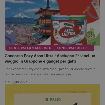
ApplicationGatewayAffinityCORS
diae.emailsp.com
S
CONCORSI CON ACQUISTO
CONCORSI SOCIAL: INSTAGRAM, FACEBOOK E TIKTOK
Concorso Foxy Asso Ultra “Asciugatti”: vinci un
viaggio in Giappone e gadget per gatti
Con il concorso Foxy Asso Ultra "Asciugatti" puoi vincere cucce e
ciotole con instant win gratuito o un viaggio per…
6 Maggio 2026
Google Privacy Policy