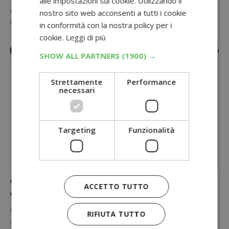
alle impostazioni sui cookie. Utilizzando il
Con il concorso birra 8.6 "Feel the party" puoi vincere subito Kit
nostro sito web acconsenti a tutti i cookie
Home Party e partecipare all'estrazione di Mini Frigo…
in conformità con la nostra policy per i
cookie.
Leggi di più
15 Maggio 2026
SHOW ALL PARTNERS
(1900) →
Strettamente
Performance
necessari
Targeting
Funzionalità
CONCORSI GRATUITI
Concorso Dorelan: vinci gratis un cuscino o una
ACCETTO TUTTO
crociera MSC per 2
Concorso Dorelan nei negozi monomarca: instant win con 22.100
RIFIUTA TUTTO
cuscini e 1 crociera MSC per 2 in palio. Nessun acquisto…