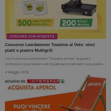
CookieScriptConsent
CookieScript
s
www.dimmicosacerchi.it
CONCORSI CON ACQUISTO
Concorso Leerdammer Toastino al Volo: vinci
piatti e piastre Multigrill
Con il concorso Leerdammer "Toastino al Volo" acquisti 2
confezioni e puoi vincere set di piatti personalizzati o una piastra…
4 Maggio 2026
Nome
Provider
/
Dominio
Scadenza
Descri
_pk_id.1.938b
www.dimmicosacerchi.it
1 anno
Questo
Provider
/
Nome
Scadenza
Descrizione
cookie
Dominio