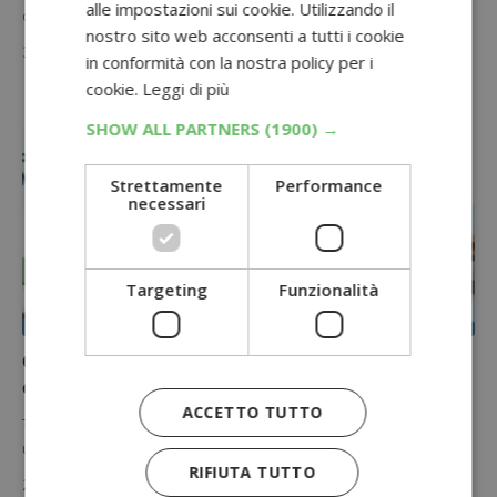
alle impostazioni sui cookie. Utilizzando il
diventa un tentativo per vincere subito: l'instant win…
nostro sito web acconsenti a tutti i cookie
3 Aprile 2026
in conformità con la nostra policy per i
cookie.
Leggi di più
SHOW ALL PARTNERS
(1900) →
Strettamente
Performance
necessari
Targeting
Funzionalità
CONCORSI CON ACQUISTO
Concorso Conad Gioca e Vinci 2026: premi, badge
e come funziona
ACCETTO TUTTO
Torna su HeyConad App il concorso Gioca e Vinci, quest'anno con
una meccanica rinnovata basata sui Badge e 4 edizioni…
RIFIUTA TUTTO
26 Marzo 2026