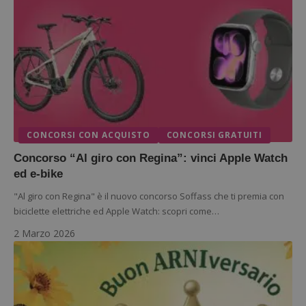
ApplicationGatewayAffinityCORS
diae.emailsp.com
S
CONCORSI CON ACQUISTO
CONCORSI GRATUITI
Concorso “Al giro con Regina”: vinci Apple Watch
ed e-bike
"Al giro con Regina" è il nuovo concorso Soffass che ti premia con
biciclette elettriche ed Apple Watch: scopri come…
2 Marzo 2026
Google Privacy Policy