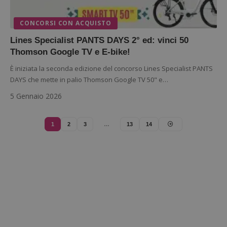
analisi
open s
Piwik.
CONCORSI CON ACQUISTO
utilizz
aiutare
Lines Specialist PANTS DAYS 2° ed: vinci 50
proprie
siti We
Thomson Google TV e E-bike!
monito
compo
È iniziata la seconda edizione del concorso Lines Specialist PANTS
dei vis
misura
DAYS che mette in palio Thomson Google TV 50" e…
prestaz
sito. È
5 Gennaio 2026
di tipo
in cui i
_pk_se
seguit
1
2
3
…
13
14
breve s
numeri
lettere
ritiene
codice
riferi
il dom
imposta
cookie
FCCDCF
.dimmicosacerchi.it
1 anno
Questo
viene u
per l'an
intern
dall'o