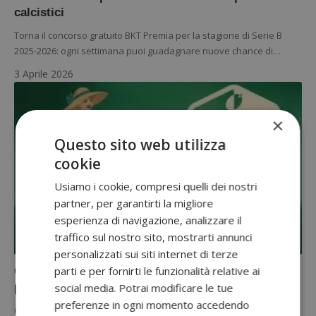
calcistici
Torna il concorso gratuito BKT Premia per la stagione di Serie B
2025-2026: ogni settimana puoi guadagnare nuove chance di…
3 Aprile 2026
×
Questo sito web utilizza
cookie
Usiamo i cookie, compresi quelli dei nostri
partner, per garantirti la migliore
esperienza di navigazione, analizzare il
traffico sul nostro sito, mostrarti annunci
CONCORSI CON ACQUISTO
CONCORSI SOCIAL: INSTAGRAM, FACEBOOK E TIKTOK
personalizzati sui siti internet di terze
parti e per fornirti le funzionalità relative ai
Concorso Olio Basso “Happy Vita” 2026: come
partecipare e premi in palio
social media. Potrai modificare le tue
preferenze in ogni momento accedendo
Con il concorso Olio Basso "Happy Vita" ogni bottiglia di olio EVO