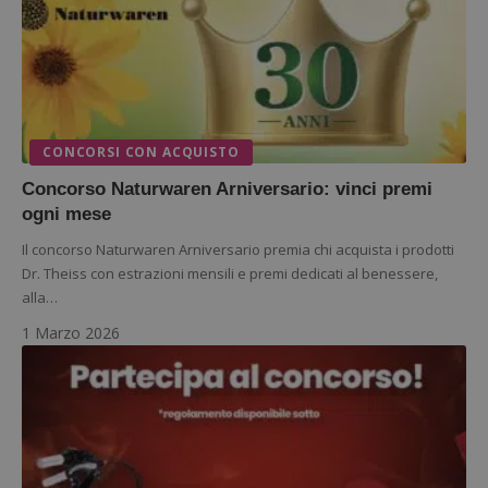
CookieScriptConsent
CookieScript
s
www.dimmicosacerchi.it
CONCORSI CON ACQUISTO
Concorso Naturwaren Arniversario: vinci premi
ogni mese
Il concorso Naturwaren Arniversario premia chi acquista i prodotti
Dr. Theiss con estrazioni mensili e premi dedicati al benessere,
alla…
1 Marzo 2026
Nome
Provider
/
Dominio
Scadenza
Descri
_pk_id.1.938b
www.dimmicosacerchi.it
1 anno
Questo
Provider
/
Nome
Scadenza
Descrizione
cookie
Dominio