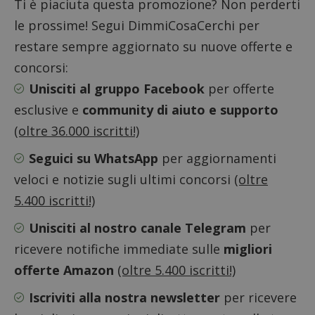
Ti è piaciuta questa promozione? Non perderti
e lette
ritiene
le prossime! Segui DimmiCosaCerchi per
codice
riferi
restare sempre aggiornato su nuove offerte e
il dom
imposta
cookie
concorsi:
_pk_ses.1.938b
www.dimmicosacerchi.it
29 minuti
Questo
Unisciti al gruppo Facebook
per offerte
58
cookie
secondi
associa
esclusive e
community di aiuto e supporto
piatta
analisi
(oltre 36.000 iscritti!)
open s
Piwik.
utilizz
Seguici su WhatsApp
per aggiornamenti
aiutare
proprie
veloci e notizie sugli ultimi concorsi
(oltre
siti We
monito
5.400 iscritti!)
compo
dei vis
misura
Unisciti al nostro canale Telegram
per
prestaz
sito. È
ricevere notifiche immediate sulle
migliori
di tipo
in cui i
offerte Amazon
(oltre 5.400 iscritti!)
_pk_se
seguit
breve s
Iscriviti alla nostra newsletter
per ricevere
numeri
lettere