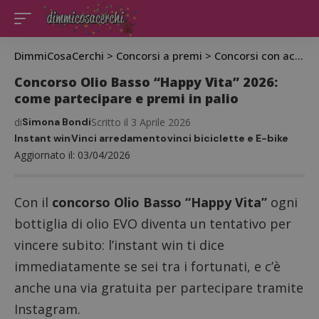
DimmiCosaCerchi
>
Concorsi a premi
>
Concorsi con acquisto
Concorso Olio Basso “Happy Vita” 2026:
come partecipare e premi in palio
di
Simona Bondi
Scritto il 3 Aprile 2026
Instant win
Vinci arredamento
vinci biciclette e E-bike
Aggiornato il: 03/04/2026
Con il
concorso Olio Basso “Happy Vita”
ogni
bottiglia di olio EVO diventa un tentativo per
vincere subito: l’instant win ti dice
immediatamente se sei tra i fortunati, e c’è
anche una via gratuita per partecipare tramite
Instagram.