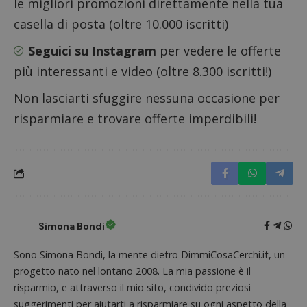
le migliori promozioni direttamente nella tua
ritiene
codice
casella di posta (oltre 10.000 iscritti)
riferi
il dom
imposta
Seguici su Instagram
per vedere le offerte
cookie
più interessanti e video
(oltre 8.300 iscritti!)
FCCDCF
.dimmicosacerchi.it
1 anno
Questo
viene u
per l'an
Non lasciarti sfuggire nessuna occasione per
intern
dall'o
risparmiare e trovare offerte imperdibili!
del sito
__eoi
.dimmicosacerchi.it
5 mesi 4
Questo
settimane
viene u
per reg
l'impe
dell'ut
l'inter
con il 
contri
miglio
Simona Bondi
l'espe
dell'ut
analizz
Sono Simona Bondi, la mente dietro DimmiCosaCerchi.it, un
prestaz
sito.
progetto nato nel lontano 2008. La mia passione è il
risparmio, e attraverso il mio sito, condivido preziosi
suggerimenti per aiutarti a risparmiare su ogni aspetto della