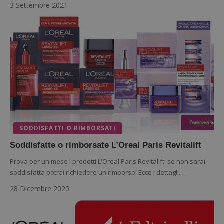
3 Settembre 2021
Google Privacy Policy
SODDISFATTI O RIMBORSATI
CookieScriptConsent
Soddisfatte o rimborsate L’Oreal Paris Revitalift
CookieScript
s
www.dimmicosacerchi.it
Prova per un mese i prodotti L'Oreal Paris Revitalift: se non sarai
soddisfatta potrai richiedere un rimborso! Ecco i dettagli.…
28 Dicembre 2020