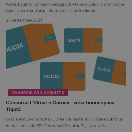
Richiedi subito i campioni omaggio di Vitamino Color, lo shampoo e
non può essere utilizzato correttamente senza i
cookie strettamente necessari.
la maschera studiati per la cura dei capelli colorati.
Nome
Provider
/
Dominio
S
27 Settembre 2021
_GRECAPTCHA
Google LLC
s
www.google.com
ApplicationGatewayAffinityCORS
diae.emailsp.com
S
CONCORSI CON ACQUISTO
Concorso L’Oreal e Garnier: vinci buoni spesa
Tigotà
Grazie al nuovo concorso L'Oreal da Tigotà puoi vincere subito un
buono spesa da 25€. Concorso L'Oreal da Tigotà: dov'è…