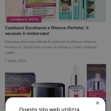
CASHBACK SPESA
Cashback Excellance e Ritocco Perfetto: il
secondo è rimborsato!
Partecipa alla nuova attività di cashback Excellance e Ritocco
Perfetto di L'Oreal Paris e ricevi un rimborso. Come? Vediamo
subito…
1 Aprile 2022
×
Questo sito web utilizza