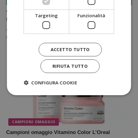
CONCORSI CON ACQUISTO
Vinci gift Tigotà con Ultra Dolce, Hair Food,
Targeting
Funzionalità
Excellence e Ritocco Perfetto
Con i prodotti Ultra Dolce, Hair Food, Excellence e Ritocco Perfetto
puoi vincere subito un buono spesa da 25€ grazie…
1 Ottobre 2021
ACCETTO TUTTO
RIFIUTA TUTTO
CONFIGURA COOKIE
Strettamente necessari
Performance
Targeting
Funzionalità
CAMPIONI OMAGGIO
I cookie strettamente necessari consentono le
Campioni omaggio Vitamino Color L’Oreal
funzionalità principali del sito web come l'accesso
dell'utente e la gestione dell'account. Il sito web