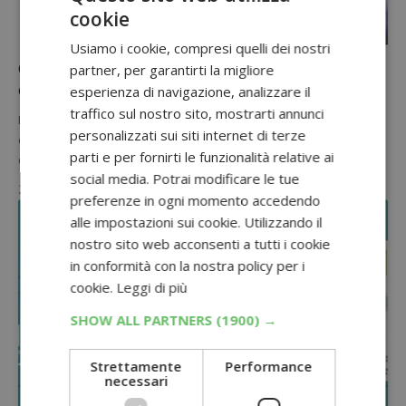
cookie
CASHBACK SPESA
Usiamo i cookie, compresi quelli dei nostri
Cashback “Casa Revitalift”: richiedi il rimborso
partner, per garantirti la migliore
del prodotto meno caro!
esperienza di navigazione, analizzare il
traffico sul nostro sito, mostrarti annunci
Partecipa al nuovo cashback di L'Oreal "Cashback Casa Revitalift",
personalizzati sui siti internet di terze
compra 2 prodotti e fatti rimborsare quello meno caro seguendo
parti e per fornirti le funzionalità relative ai
queste…
social media. Potrai modificare le tue
2 Novembre 2021
preferenze in ogni momento accedendo
alle impostazioni sui cookie. Utilizzando il
nostro sito web acconsenti a tutti i cookie
in conformità con la nostra policy per i
cookie.
Leggi di più
SHOW ALL PARTNERS
(1900) →
Strettamente
Performance
necessari