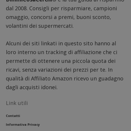
dal 2008. Consigli per risparmiare, campioni
omaggio, concorsi a premi, buoni sconto,
volantini dei supermercati.
Alcuni dei siti linkati in questo sito hanno al
loro interno un tracking di affiliazione che ci
Nome
Provider
/
Dominio
Scadenza
Descri
permette di ottenere una piccola quota dei
_pk_id.1.938b
www.dimmicosacerchi.it
1 anno
Questo
Provider
/
Nome
Scadenza
Descrizione
ricavi, senza variazioni dei prezzi per te. In
cookie
Dominio
associa
piatta
qualità di Affiliato Amazon ricevo un guadagno
test_cookie
14 minuti
Questo
Google LLC
analisi
57
cookie è
.doubleclick.net
open s
dagli acquisti idonei.
secondi
impostato
Piwik.
da
utilizz
DoubleClick
aiutare
(che è di
proprie
Link utili
proprietà di
siti We
Google) per
monito
determinare
compo
se il browser
Contatti
dei vis
del
misura
visitatore
Informativa Privacy
prestaz
del sito web
sito. È