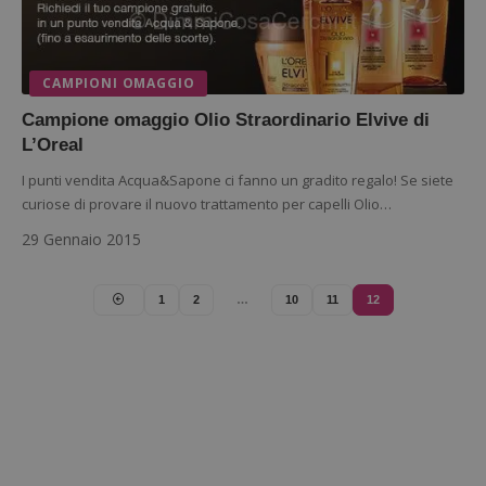
dell'utente e la gestione dell'account. Il sito web
non può essere utilizzato correttamente senza i
cookie strettamente necessari.
Nome
Provider
/
Dominio
S
CAMPIONI OMAGGIO
_GRECAPTCHA
Google LLC
s
www.google.com
Campione omaggio Olio Straordinario Elvive di
L’Oreal
I punti vendita Acqua&Sapone ci fanno un gradito regalo! Se siete
curiose di provare il nuovo trattamento per capelli Olio…
29 Gennaio 2015
ApplicationGatewayAffinityCORS
diae.emailsp.com
S
1
2
…
10
11
12