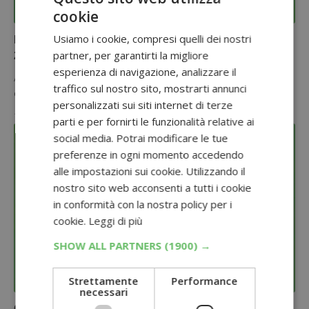
cookie
PREMIO CERTO
Usiamo i cookie, compresi quelli dei nostri
Excellence creme ti regala una cena romatica per
partner, per garantirti la migliore
2!
esperienza di navigazione, analizzare il
Acquista 1 confezione di Excellence creme e prova a vincere una
traffico sul nostro sito, mostrarti annunci
cena romantica per 2 persone in un ristorante stellato:…
personalizzati sui siti internet di terze
15 Febbraio 2016
parti e per fornirti le funzionalità relative ai
social media. Potrai modificare le tue
preferenze in ogni momento accedendo
alle impostazioni sui cookie. Utilizzando il
nostro sito web acconsenti a tutti i cookie
in conformità con la nostra policy per i
cookie.
Leggi di più
SHOW ALL PARTNERS
(1900) →
Strettamente
Performance
PREMIO CERTO
necessari
Caffettiera Bialetti omaggio con L’Oreal (premio