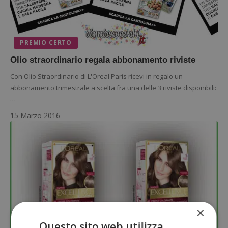
PREMIO CERTO
Olio straordinario regala abbonamento riviste
Con Olio Straordinario di L'Oreal Paris ricevi in regalo un
abbonamento trimestrale a scelta fra una delle 3 riviste disponibili:
…
15 Marzo 2016
×
Questo sito web utilizza