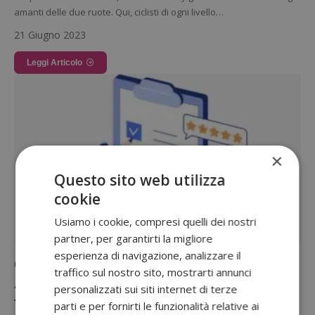
amanti delle due ruote. Qui, ciclisti di ogni livello…
21 Giugno 2023
Leggi Articolo
×
Questo sito web utilizza
cookie
Usiamo i cookie, compresi quelli dei nostri
partner, per garantirti la migliore
esperienza di navigazione, analizzare il
Gaddin sondaggi: il sito ti paga con
traffico sul nostro sito, mostrarti annunci
Amazon e Paypal per leggere email e
personalizzati sui siti internet di terze
fare sondaggi!
parti e per fornirti le funzionalità relative ai