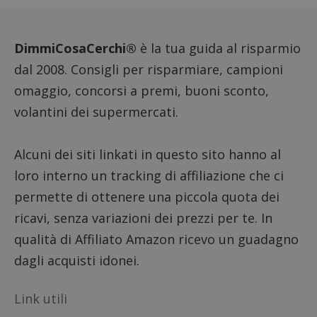
viene u
per l'an
intern
dall'o
del sito
DimmiCosaCerchi®
è la tua guida al risparmio
__eoi
.dimmicosacerchi.it
5 mesi 4
Questo
dal 2008. Consigli per risparmiare, campioni
settimane
viene u
per reg
omaggio, concorsi a premi, buoni sconto,
l'impe
dell'ut
volantini dei supermercati.
l'inter
con il 
contri
miglio
Alcuni dei siti linkati in questo sito hanno al
l'espe
dell'ut
loro interno un tracking di affiliazione che ci
analizz
prestaz
sito.
permette di ottenere una piccola quota dei
ricavi, senza variazioni dei prezzi per te. In
qualità di Affiliato Amazon ricevo un guadagno
dagli acquisti idonei.
Link utili