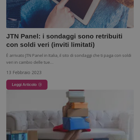
ApplicationGatewayAffinityCORS
diae.emailsp.com
S
JTN Panel: i sondaggi sono retribuiti
con soldi veri (inviti limitati)
È arrivato JTN Panel in Italia, il sito di sondaggi che ti paga con soldi
veri in cambio delle tue…
13 Febbraio 2023
Leggi Articolo