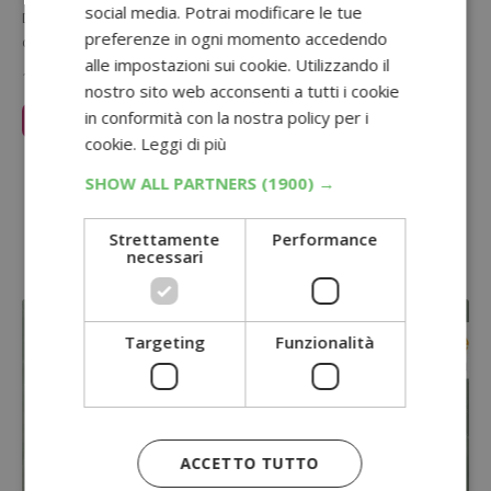
social media. Potrai modificare le tue
Diventa un relatore Gaddin: partecipa ai sondaggi e fatti pagare
preferenze in ogni momento accedendo
direttamente sul tuo conto Paypal. Ecco come funziona il nuovo…
alle impostazioni sui cookie. Utilizzando il
14 Febbraio 2023
nostro sito web acconsenti a tutti i cookie
in conformità con la nostra policy per i
Leggi Articolo
cookie.
Leggi di più
Sponsorizzato:
SHOW ALL PARTNERS
(1900) →
Strettamente
Performance
necessari
Targeting
Funzionalità
ACCETTO TUTTO