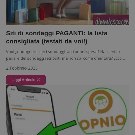
Google Privacy Policy
CookieScriptConsent
CookieScript
Siti di sondaggi PAGANTI: la lista
s
www.dimmicosacerchi.it
consigliata (testati da voi!)
Vuoi guadagnare con i sondaggi tanti buoni spesa? Hai sentito
parlare dei sondaggi retribuiti, ma non sai come orientarti? Ecco…
2 Febbraio 2023
Leggi Articolo