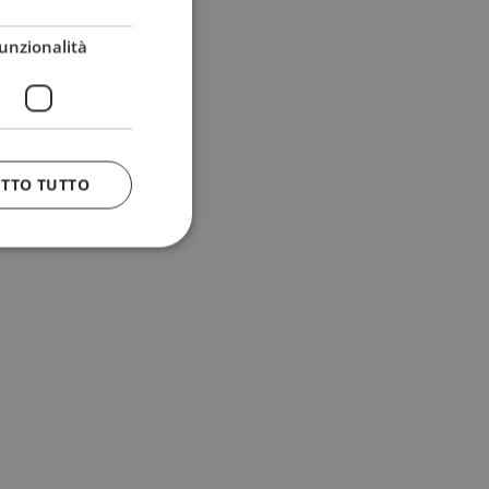
unzionalità
ETTO TUTTO
 e la gestione
n cookie
uando viene
la sua analisi dei