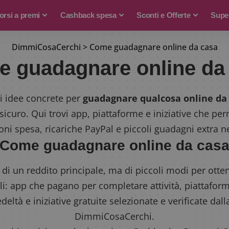
rsi a premi
Cashback spesa
Sconti e Offerte
Supe
DimmiCosaCerchi
>
Come guadagnare online da casa
 guadagnare online da
i idee concrete per
guadagnare qualcosa online da
 sicuro. Qui trovi app, piattaforme e iniziative che pe
i spesa, ricariche PayPal e piccoli guadagni extra n
Come guadagnare online da cas
a di un reddito principale, ma di piccoli modi per otte
i: app che pagano per completare attività, piattafor
eltà e iniziative gratuite selezionate e verificate dall
DimmiCosaCerchi.