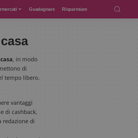
rmercati
Guadagnare
Risparmiare
 casa
 casa
, in modo
rmettono di
el tempo libero.
a
nere vantaggi
me di cashback,
a redazione di