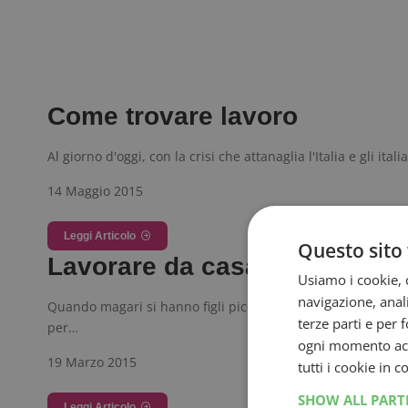
Come trovare lavoro
Al giorno d'oggi, con la crisi che attanaglia l'Italia e gli it
14 Maggio 2015
Leggi Articolo
Questo sito 
Lavorare da casa: 10 consigli 
Usiamo i cookie, c
navigazione, anali
Quando magari si hanno figli piccoli o genitori anziani da
terze parti e per 
per…
ogni momento acce
19 Marzo 2015
tutti i cookie in 
SHOW ALL PAR
Leggi Articolo