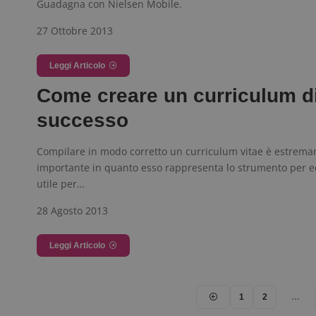
Guadagna con Nielsen Mobile.
27 Ottobre 2013
FCCDCF
.
Leggi Articolo
__eoi
.
Come creare un curriculum d
successo
Compilare in modo corretto un curriculum vitae è estrem
importante in quanto esso rappresenta lo strumento per e
utile per…
28 Agosto 2013
Leggi Articolo
1
2
…