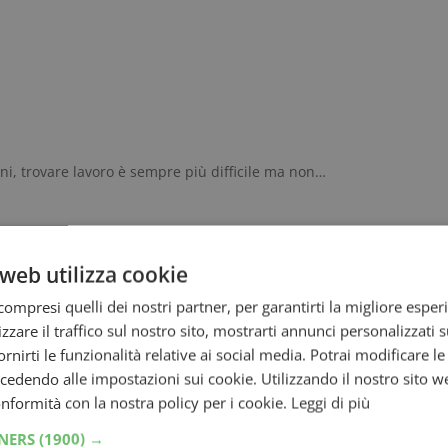
aliani, trovare lavoro è sempre più difficile ma non…
web utilizza cookie
per evitare le fregature
ompresi quelli dei nostri partner, per garantirti la migliore esper
zzare il traffico sul nostro sito, mostrarti annunci personalizzati su
 accudire, lavorare da casa può essere una valida opzione
fornirti le funzionalità relative ai social media. Potrai modificare l
dendo alle impostazioni sui cookie. Utilizzando il nostro sito w
conformità con la nostra policy per i cookie.
Leggi di più
TNERS
(1900) →