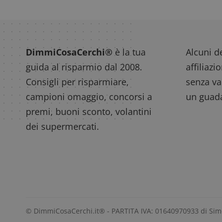
DimmiCosaCerchi®
è la tua
Alcuni de
guida al risparmio dal 2008.
affiliazi
Consigli per risparmiare,
senza var
campioni omaggio, concorsi a
un guada
premi, buoni sconto, volantini
dei supermercati.
© DimmiCosaCerchi.it® - PARTITA IVA: 01640970933 di Si