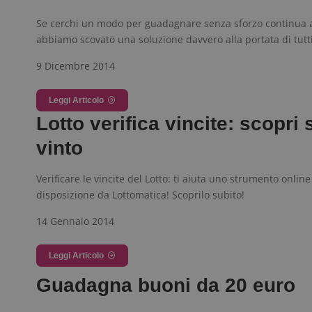
ApplicationGatewa
Se cerchi un modo per guadagnare senza sforzo continua a
abbiamo scovato una soluzione davvero alla portata di tutt
9 Dicembre 2014
CookieScriptConse
Leggi Articolo
Lotto verifica vincite: scopri 
vinto
Verificare le vincite del Lotto: ti aiuta uno strumento onlin
Nome
P
disposizione da Lottomatica! Scoprilo subito!
Prov
Nome
_pk_id.1.938b
w
Domi
14 Gennaio 2014
test_cookie
Goog
.doub
Leggi Articolo
Guadagna buoni da 20 euro
_pk_ses.1.938b
w