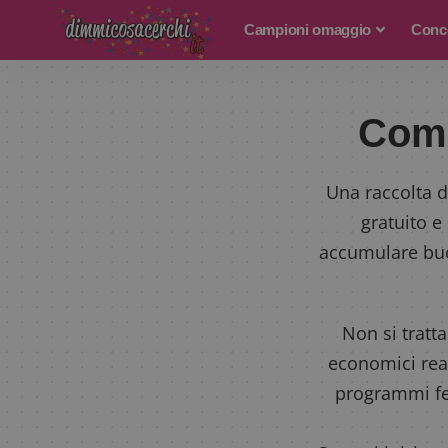
Campioni omaggio
Conco
Come
Una raccolta d
gratuito e
accumulare buon
Non si tratt
economici real
programmi fed