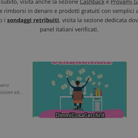
 subito, visita anche la sezione
Cashback
e
Provami G
e rimborsi in denaro e prodotti gratuiti con semplici a
o i
sondaggi retribuiti
, visita la sezione dedicata dov
panel italiani verificati.
versi
tissimi ed…