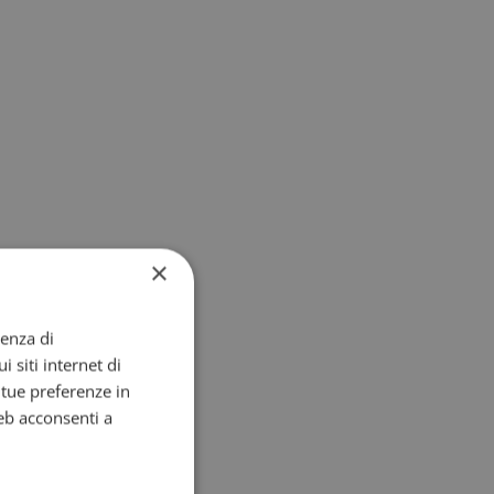
×
ienza di
i siti internet di
e tue preferenze in
eb acconsenti a