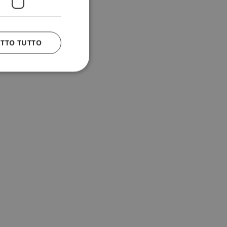
ETTO TUTTO
 e la gestione
n cookie
uando viene
la sua analisi dei
to in combinazione
, al fine di
client siano
per qualsiasi
liorando
uovendo l'utilizzo