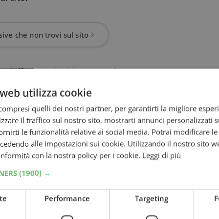
ive che non trovi sul sito
neGialle.it e vinci buoni carburante
dagna
web utilizza cookie
ompresi quelli dei nostri partner, per garantirti la migliore esper
 a disposizione la tua auto alle aziende che
zzare il traffico sul nostro sito, mostrarti annunci personalizzati su
i tuoi dati. Indica che tipo di auto possiedi e
fornirti le funzionalità relative ai social media. Potrai modificare l
: più ti sposti più le aziende saranno
dendo alle impostazioni sui cookie. Utilizzando il nostro sito w
riguardanti la campagna pubblicitaria da
conformità con la nostra policy per i cookie.
Leggi di più
soltanto una volta che si è stabilito un
TNERS
(1900) →
te
Performance
Targeting
F
e offerte dei privati e metterà in contatto le
tto. Chi verrà selezionato riceverà tutte le