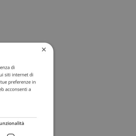
×
ienza di
i siti internet di
e tue preferenze in
eb acconsenti a
unzionalità