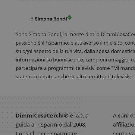
CookieScriptConse
Simona Bondi
di
Sono Simona Bondi, la mente dietro DimmiCosaCerch
passione è il risparmio, e attraverso il mio sito, co
su ogni aspetto della tua vita, dalla spesa domestica
Nome
P
informazioni su buoni sconto, campioni omaggio, con
Prov
Nome
_pk_id.1.938b
w
partecipare a programmi televisivi come "Mi manda R
Domi
state raccontate anche su altre emittenti televisive. 
test_cookie
Goog
.doub
_pk_ses.1.938b
w
DimmiCosaCerchi®
è la tua
Alcuni de
guida al risparmio dal 2008.
affiliazi
Consigli per risparmiare,
senza var
FCCDCF
.