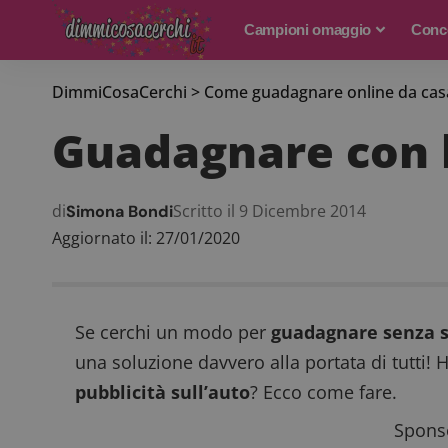
Campioni omaggio
Conco
DimmiCosaCerchi
>
Come guadagnare online da cas
Guadagnare con l
di
Scritto il 9 Dicembre 2014
Simona Bondi
Aggiornato il: 27/01/2020
Se cerchi un modo per
guadagnare senza s
una soluzione davvero alla portata di tutti!
pubblicità sull’auto
? Ecco come fare.
Sponso