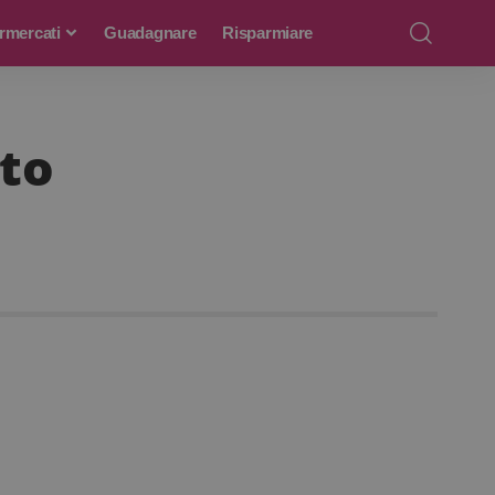
rmercati
Guadagnare
Risparmiare
uto