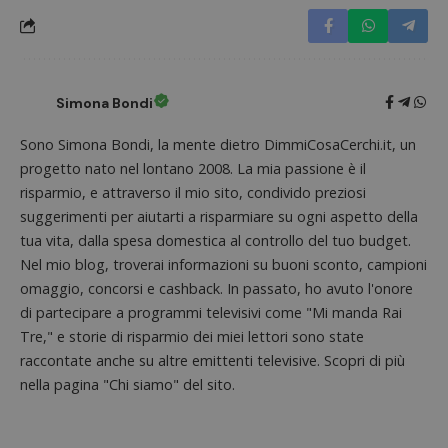
Simona Bondi
Sono Simona Bondi, la mente dietro DimmiCosaCerchi.it, un
progetto nato nel lontano 2008. La mia passione è il
risparmio, e attraverso il mio sito, condivido preziosi
suggerimenti per aiutarti a risparmiare su ogni aspetto della
Nome
Provider
/
Dominio
Scadenza
Descri
tua vita, dalla spesa domestica al controllo del tuo budget.
_pk_id.1.938b
www.dimmicosacerchi.it
1 anno
Questo
Provider
/
Nel mio blog, troverai informazioni su buoni sconto, campioni
Nome
Scadenza
Descrizione
cookie
Dominio
associa
omaggio, concorsi e cashback. In passato, ho avuto l'onore
piatta
test_cookie
14 minuti
Questo
Google LLC
di partecipare a programmi televisivi come "Mi manda Rai
analisi
57
cookie è
.doubleclick.net
open s
secondi
impostato
Tre," e storie di risparmio dei miei lettori sono state
Piwik.
da
utilizz
raccontate anche su altre emittenti televisive. Scopri di più
DoubleClick
aiutare
(che è di
nella pagina "Chi siamo" del sito.
proprie
proprietà di
siti We
Google) per
monito
determinare
compo
se il browser
dei vis
del