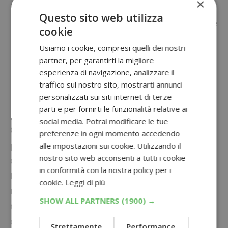
×
di candidarti voglio farti capire quanto sia
Questo sito web utilizza
importante, per l’azienda che organizza queste
cookie
iniziative, il passaparola di un Ambassador
Usiamo i cookie, compresi quelli dei nostri
selezionato con cura.
partner, per garantirti la migliore
Le aziende scelgono, fra una rosa di migliaia di
esperienza di navigazione, analizzare il
candidati,
i profili che ritengono più idonei a
traffico sul nostro sito, mostrarti annunci
personalizzati sui siti internet di terze
rapprestare il prodotto
che vogliono
parti e per fornirti le funzionalità relative ai
promuovere e far conoscere in quel momento.
social media. Potrai modificare le tue
Come potrai intuire quindi, è importante che il
preferenze in ogni momento accedendo
prodotto sia in linea con le abitudini o lo stile
alle impostazioni sui cookie. Utilizzando il
nostro sito web acconsenti a tutti i cookie
di vita dell’utente scelto.
in conformità con la nostra policy per i
L’Ambassador selezionato da un’azienda ha
cookie.
Leggi di più
una vera e propria missione da portare a
SHOW ALL PARTNERS
(1900) →
termine
: provare il prodotto ricevuto e farlo
conoscere ai propri amici e parenti, avviando
Strettamente
Performance