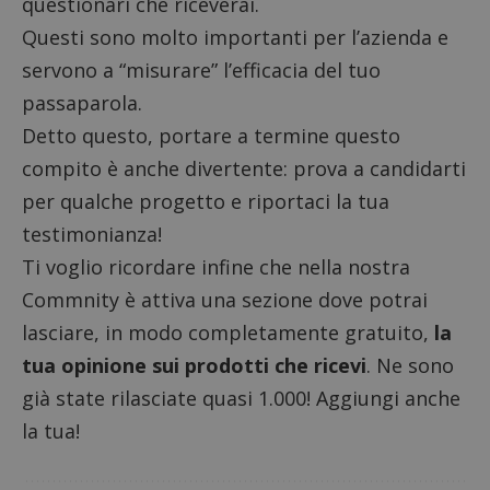
questionari che riceverai.
Questi sono molto importanti per l’azienda e
servono a “misurare” l’efficacia del tuo
passaparola.
Detto questo, portare a termine questo
compito è anche divertente: prova a candidarti
per qualche progetto e riportaci la tua
testimonianza!
Google Privacy Policy
Ti voglio ricordare infine che nella nostra
Commnity è attiva una sezione dove potrai
lasciare, in modo completamente gratuito,
la
CookieScriptConsent
tua opinione sui prodotti che ricevi
. Ne sono
CookieScript
s
www.dimmicosacerchi.it
già state rilasciate quasi 1.000! Aggiungi anche
la tua!