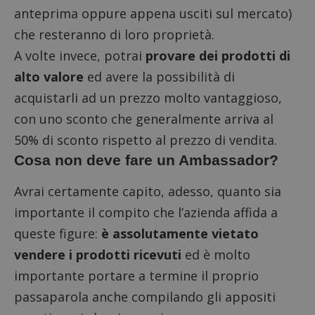
I cookie strettamente necessari consentono le
anteprima oppure appena usciti sul mercato)
funzionalità principali del sito web come l'accesso
dell'utente e la gestione dell'account. Il sito web
che resteranno di loro proprietà.
non può essere utilizzato correttamente senza i
cookie strettamente necessari.
A volte invece, potrai
provare dei prodotti di
Nome
Provider
/
Dominio
S
alto valore
ed avere la possibilità di
_GRECAPTCHA
Google LLC
acquistarli ad un prezzo molto vantaggioso,
s
www.google.com
con uno sconto che generalmente arriva al
50% di sconto rispetto al prezzo di vendita.
Cosa non deve fare un Ambassador?
Avrai certamente capito, adesso, quanto sia
importante il compito che l’azienda affida a
ApplicationGatewayAffinityCORS
diae.emailsp.com
S
queste figure:
è assolutamente vietato
vendere i prodotti ricevuti
ed è molto
importante portare a termine il proprio
passaparola anche compilando gli appositi