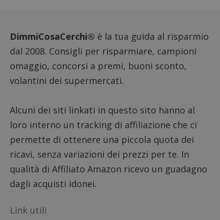
sito. È
di tipo
in cui i
_pk_se
seguit
DimmiCosaCerchi®
è la tua guida al risparmio
breve s
numeri
dal 2008. Consigli per risparmiare, campioni
lettere
ritiene
omaggio, concorsi a premi, buoni sconto,
codice
riferi
volantini dei supermercati.
il dom
imposta
cookie
FCCDCF
.dimmicosacerchi.it
1 anno
Questo
Alcuni dei siti linkati in questo sito hanno al
viene u
per l'an
loro interno un tracking di affiliazione che ci
intern
dall'o
permette di ottenere una piccola quota dei
del sito
ricavi, senza variazioni dei prezzi per te. In
__eoi
.dimmicosacerchi.it
5 mesi 4
Questo
settimane
viene u
qualità di Affiliato Amazon ricevo un guadagno
per reg
l'impe
dagli acquisti idonei.
dell'ut
l'inter
con il 
contri
Link utili
miglio
l'espe