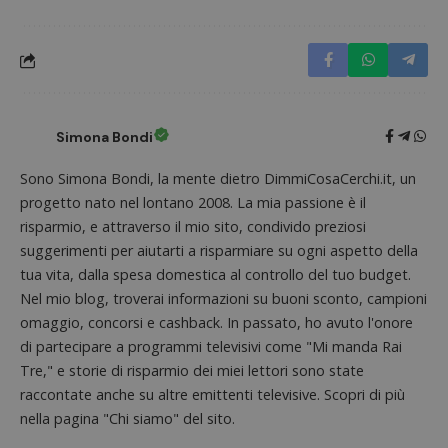
I cookie strettamente necessari consentono le
funzionalità principali del sito web come l'accesso
dell'utente e la gestione dell'account. Il sito web
non può essere utilizzato correttamente senza i
cookie strettamente necessari.
Nome
Provider
/
Dominio
S
Simona Bondi
_GRECAPTCHA
Google LLC
s
www.google.com
Sono Simona Bondi, la mente dietro DimmiCosaCerchi.it, un
progetto nato nel lontano 2008. La mia passione è il
risparmio, e attraverso il mio sito, condivido preziosi
suggerimenti per aiutarti a risparmiare su ogni aspetto della
tua vita, dalla spesa domestica al controllo del tuo budget.
Nel mio blog, troverai informazioni su buoni sconto, campioni
omaggio, concorsi e cashback. In passato, ho avuto l'onore
ApplicationGatewayAffinityCORS
diae.emailsp.com
S
di partecipare a programmi televisivi come "Mi manda Rai
Tre," e storie di risparmio dei miei lettori sono state
raccontate anche su altre emittenti televisive. Scopri di più
nella pagina "Chi siamo" del sito.