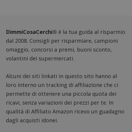
DimmiCosaCerchi®
è la tua guida al risparmio
dal 2008. Consigli per risparmiare, campioni
omaggio, concorsi a premi, buoni sconto,
volantini dei supermercati.
Nome
Provider
/
Dominio
Scadenza
Descri
Alcuni dei siti linkati in questo sito hanno al
_pk_id.1.938b
www.dimmicosacerchi.it
1 anno
Questo
Provider
/
loro interno un tracking di affiliazione che ci
Nome
Scadenza
Descrizione
cookie
Dominio
associa
permette di ottenere una piccola quota dei
piatta
test_cookie
14 minuti
Questo
Google LLC
analisi
57
cookie è
.doubleclick.net
ricavi, senza variazioni dei prezzi per te. In
open s
secondi
impostato
Piwik.
da
utilizz
qualità di Affiliato Amazon ricevo un guadagno
DoubleClick
aiutare
(che è di
proprie
dagli acquisti idonei.
proprietà di
siti We
Google) per
monito
determinare
compo