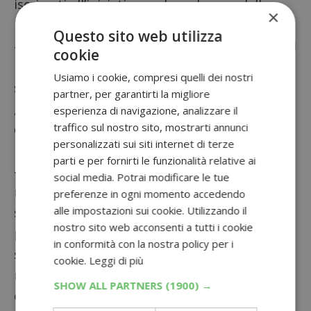
iscriverti all’iniziativa anche nel corso della
×
Fase 2.
Questo sito web utilizza
# Per poterti candidare per la seconda fase del
cookie
progetto, dovrai svolgere alcune attività sul
Usiamo i cookie, compresi quelli dei nostri
sito: partecipare ad un quiz sul prodotto,
partner, per garantirti la migliore
guardare un video, rispondere ad alcune
esperienza di navigazione, analizzare il
traffico sul nostro sito, mostrarti annunci
domande oppure condividere articoli sui social
personalizzati sui siti internet di terze
network.
parti e per fornirti le funzionalità relative ai
# Una volta chiusa la selezione, riceverai una
social media. Potrai modificare le tue
notifica via mail in cui ti inviteremo a verificare
preferenze in ogni momento accedendo
alle impostazioni sui cookie. Utilizzando il
su www.donnad.it se sei stata selezionata per
nostro sito web acconsenti a tutti i cookie
partecipare al test. Se hai raggiunto e
in conformità con la nostra policy per i
superato il punteggio minimo richiesto,
cookie.
Leggi di più
riceverai il Kit Ambassador direttamente a
SHOW ALL PARTNERS
(1900) →
casa tua.