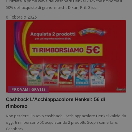
È iniziata la prima wave del cashback Henkel 2025 che rimborsa il
50% dell'acquisto di grandi marchi: Dixan, Pril, Gliss…
6 Febbraio 2025
Nome
Provider
/
Dominio
Scadenza
Descri
_pk_id.1.938b
www.dimmicosacerchi.it
1 anno
Questo
Provider
/
Nome
Scadenza
Descrizione
cookie
Dominio
associa
piatta
test_cookie
14 minuti
Questo
Google LLC
analisi
57
cookie è
.doubleclick.net
open s
secondi
impostato
Piwik.
da
utilizz
DoubleClick
aiutare
(che è di
proprie
proprietà di
siti We
Google) per
monito
determinare
compo
se il browser
dei vis
PROVAMI GRATIS
del
misura
visitatore
prestaz
Cashback L’Acchiappacolore Henkel: 5€ di
del sito web
sito. È
supporta i
di tipo
rimborso
cookie.
in cui i
_pk_id 
Non perdere il nuovo cashback L'Acchiappacolore Henkel valido da
da una
oggi: ti rimborsano 5€ acquistando 2 prodotti. Scopri come fare.
serie 
e lette
Cashback…
ritiene