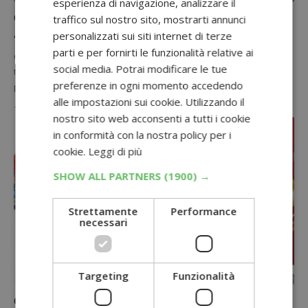
esperienza di navigazione, analizzare il
Concorso Henkel Colorazione e Styling 2025: vinci
traffico sul nostro sito, mostrarti annunci
Asciugacapelli Professionale
personalizzati sui siti internet di terze
parti e per fornirti le funzionalità relative ai
Con il concorso Henkel “Acquista Colorazione e/o Styling” puoi
social media. Potrai modificare le tue
tentare la fortuna e provare a vincere un asciugacapelli
preferenze in ogni momento accedendo
professionale dal…
alle impostazioni sui cookie. Utilizzando il
1 Ottobre 2025
nostro sito web acconsenti a tutti i cookie
in conformità con la nostra policy per i
cookie.
Leggi di più
SHOW ALL PARTNERS
(1900) →
Strettamente
Performance
necessari
Targeting
Funzionalità
CASHBACK SPESA
Cashback HCB Wave 2 2025: 7,50€ di rimborso su