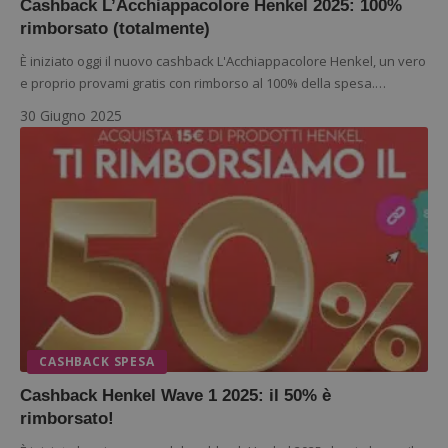
Cashback L’Acchiappacolore Henkel 2025: 100%
rimborsato (totalmente)
È iniziato oggi il nuovo cashback L'Acchiappacolore Henkel, un vero
e proprio provami gratis con rimborso al 100% della spesa.…
Google Privacy Policy
30 Giugno 2025
CookieScriptConsent
CookieScript
s
www.dimmicosacerchi.it
CASHBACK SPESA
Cashback Henkel Wave 1 2025: il 50% è
rimborsato!