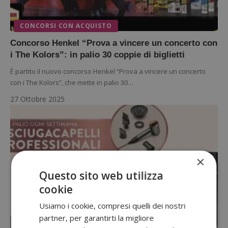
CONCORSI CON ACQUISTO
Concorso Henkel “Prova a vincere un concerto con
i The Kolors”: in palio 30 coppie di biglietti
È partito il nuovo concorso Henkel “Prova a vincere un concerto
con i The Kolors”, che mette in palio 30…
27 Ottobre 2025
×
Questo sito web utilizza
cookie
Usiamo i cookie, compresi quelli dei nostri
partner, per garantirti la migliore
CONCORSI CON ACQUISTO