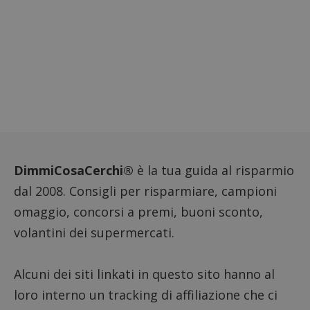
riferi
il dom
imposta
cookie
FCCDCF
.dimmicosacerchi.it
1 anno
Questo
viene u
per l'an
intern
dall'o
del sito
__eoi
.dimmicosacerchi.it
5 mesi 4
Questo
settimane
viene u
per reg
l'impe
dell'ut
DimmiCosaCerchi®
è la tua guida al risparmio
l'inter
con il 
dal 2008. Consigli per risparmiare, campioni
contri
miglio
omaggio, concorsi a premi, buoni sconto,
l'espe
dell'ut
volantini dei supermercati.
analizz
prestaz
sito.
Alcuni dei siti linkati in questo sito hanno al
loro interno un tracking di affiliazione che ci