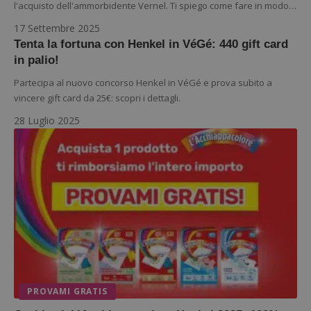
s
l'acquisto dell'ammorbidente Vernel. Ti spiego come fare in modo…
www.google.com
17 Settembre 2025
Tenta la fortuna con Henkel in VéGé: 440 gift card
in palio!
Partecipa al nuovo concorso Henkel in VéGé e prova subito a
vincere gift card da 25€: scopri i dettagli.
28 Luglio 2025
ApplicationGatewayAffinityCORS
diae.emailsp.com
S
PROVAMI GRATIS